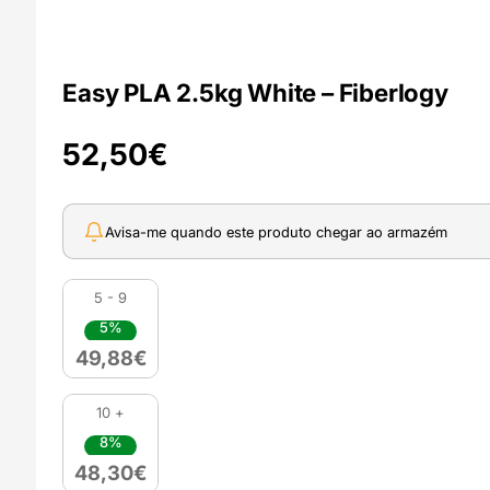
Easy PLA 2.5kg White – Fiberlogy
52,50
€
Avisa-me quando este produto chegar ao armazém
5 - 9
5%
49,88
€
10 +
8%
48,30
€