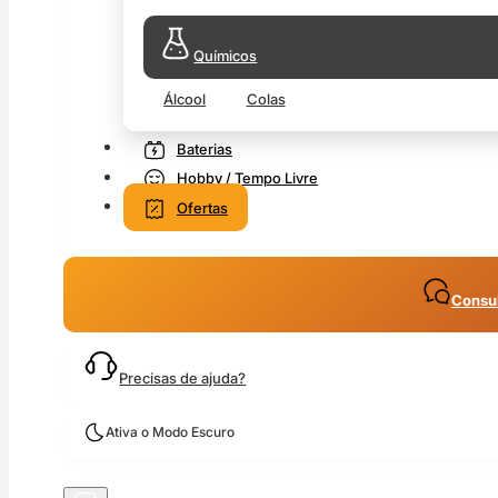
Químicos
Álcool
Colas
Baterias
Hobby / Tempo Livre
Ofertas
Consul
Precisas de ajuda?
Ativa o Modo Escuro