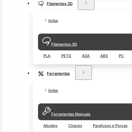
Filamentos 3D
Voltar
Filamentos 3D
PLA
PETG
ASA
ABS
PC
Ferramentas
Voltar
Ferramentas Manuais
Alicates
Chaves
Parafusos e Porcas