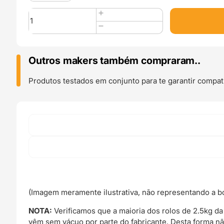
Quantidade
de
Easy
PLA
2.5kg
Outros makers também compraram..
White
-
Produtos testados em conjunto para te garantir compati
Fiberlogy
(Imagem meramente ilustrativa, não representando a bo
NOTA:
Verificamos que a maioria dos rolos de 2.5kg d
vêm sem vácuo por parte do fabricante. Desta forma n