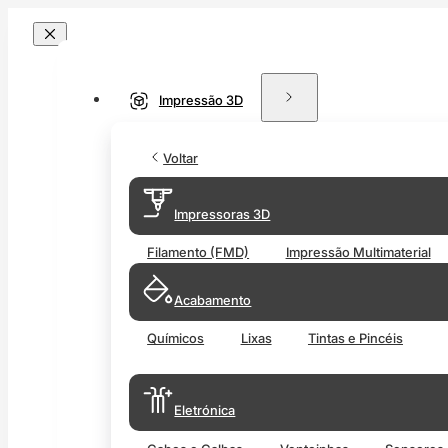
Impressão 3D
Voltar
Impressoras 3D
Filamento (FMD)
Impressão Multimaterial
Acabamento
Químicos
Lixas
Tintas e Pincéis
Eletrónica