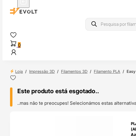
Products
search
0
Loja
/
Impressão 3D
/
Filamentos 3D
/
Filamento PLA
/
Easy
Este produto está esgotado..
..mas não te preocupes! Selecionámos estas alternat
ENDAS
PL
4H
(A
Az