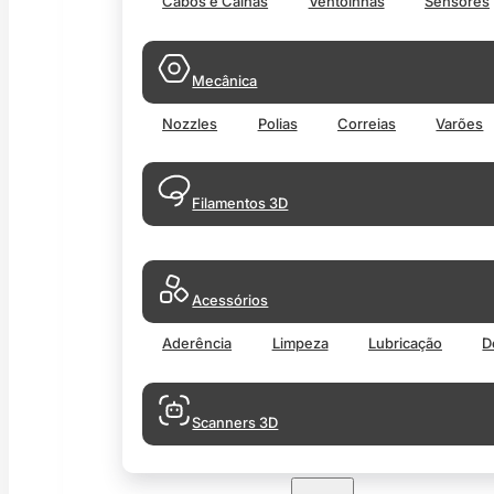
Cabos e Calhas
Ventoinhas
Sensores
Mecânica
Nozzles
Polias
Correias
Varões
Filamentos 3D
Acessórios
Aderência
Limpeza
Lubricação
D
Scanners 3D