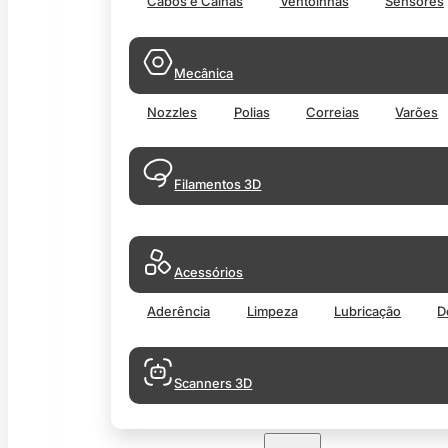
Cabos e Calhas
Ventoinhas
Sensores
Mecânica
Nozzles
Polias
Correias
Varões
Filamentos 3D
Acessórios
Aderência
Limpeza
Lubricação
D
Scanners 3D