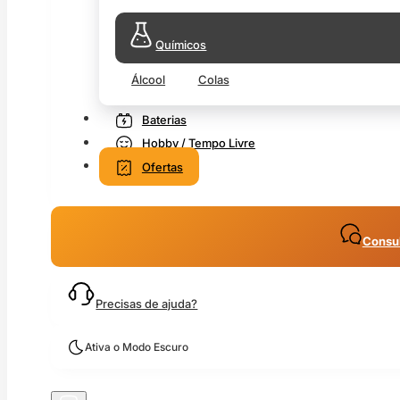
Químicos
Álcool
Colas
Baterias
Hobby / Tempo Livre
Ofertas
Consul
Precisas de ajuda?
Ativa o Modo Escuro