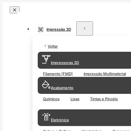
Impressão 3D
Voltar
Impressoras 3D
Filamento (FMD)
Impressão Multimaterial
Acabamento
Químicos
Lixas
Tintas e Pincéis
Eletrónica