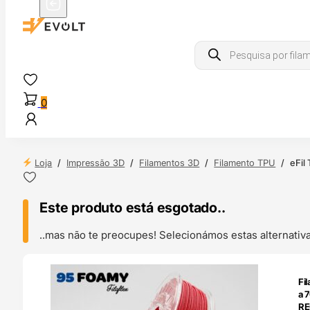
Products
search
0
Loja
/
Impressão 3D
/
Filamentos 3D
/
Filamento TPU
/
eFil
Este produto está esgotado..
..mas não te preocupes! Selecionámos estas alternat
ENDAS
Fi
4H
a 
R