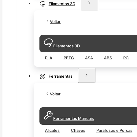
Filamentos 3D
Voltar
Filamentos 3D
PLA
PETG
ASA
ABS
PC
Ferramentas
Voltar
Ferramentas Manuais
Alicates
Chaves
Parafusos e Porcas