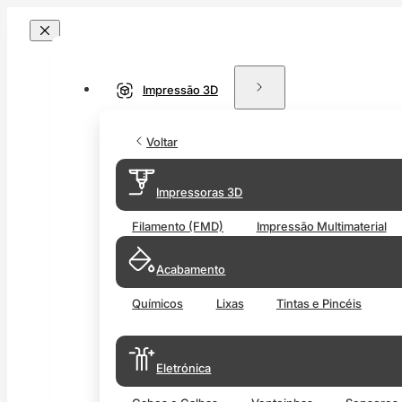
Impressão 3D
Voltar
Impressoras 3D
Filamento (FMD)
Impressão Multimaterial
Acabamento
Químicos
Lixas
Tintas e Pincéis
Eletrónica