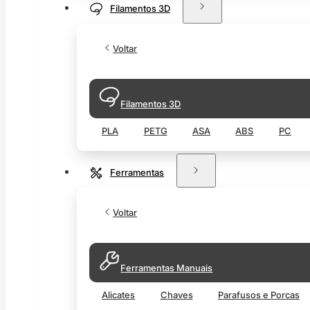
Filamentos 3D
Voltar
Filamentos 3D
PLA
PETG
ASA
ABS
PC
Ferramentas
Voltar
Ferramentas Manuais
Alicates
Chaves
Parafusos e Porcas