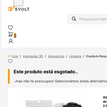
Products
search
0
Loja
/
Impressão 3D
/
Acessórios
/
Limpeza
/
Espátula Rasp
Este produto está esgotado..
..mas não te preocupes! Selecionámos estas alternat
ENDAS
Ab
4H
de
2,