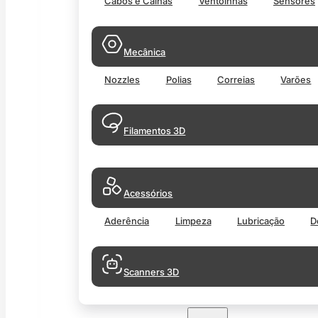
Cabos e Calhas
Ventoinhas
Sensores
Mecânica
Nozzles
Polias
Correias
Varões
Filamentos 3D
Acessórios
Aderência
Limpeza
Lubricação
D
Scanners 3D