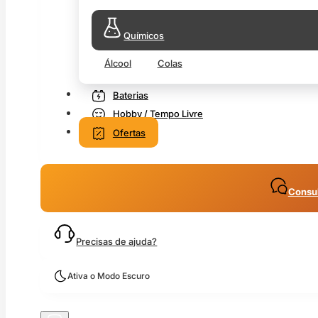
Químicos
Álcool
Colas
Baterias
Hobby / Tempo Livre
Ofertas
Consul
Precisas de ajuda?
Ativa o Modo Escuro