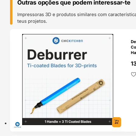
Outras opções que podem interessar-te
Impressoras 3D e produtos similares com característic
teus projetos.
O 24H
De
Co
Ha
1