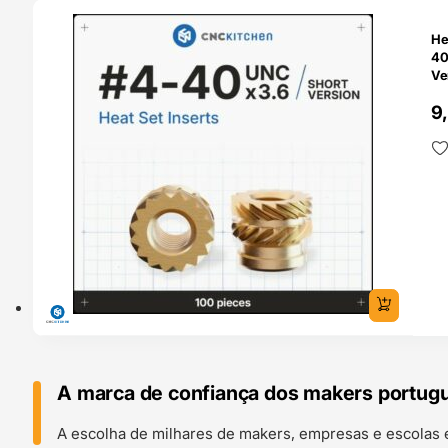
O 24H
He
40
Ve
CN
9
A marca de confiança dos makers portug
A escolha de milhares de makers, empresas e escolas 