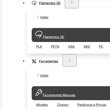
Filamentos 3D
Voltar
Filamentos 3D
PLA
PETG
ASA
ABS
PC
Ferramentas
Voltar
Ferramentas Manuais
Alicates
Chaves
Parafusos e Porcas