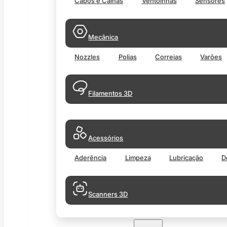
Cabos e Calhas
Ventoinhas
Sensores
Mecânica
Nozzles
Polias
Correias
Varões
Filamentos 3D
Acessórios
Aderência
Limpeza
Lubricação
D
Scanners 3D