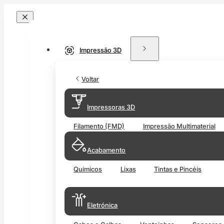
Impressão 3D
Voltar
Impressoras 3D
Filamento (FMD)
Impressão Multimaterial
Acabamento
Químicos
Lixas
Tintas e Pincéis
Eletrónica