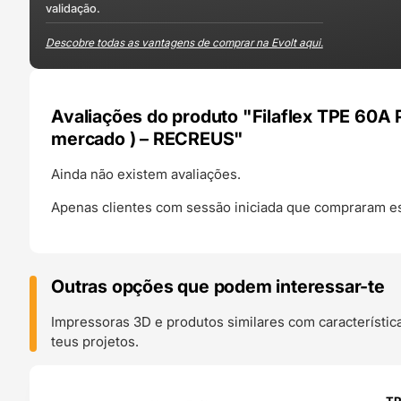
validação.
Descobre todas as vantagens de comprar na Evolt aqui.
Avaliações do produto "Filaflex TPE 60A 
mercado ) – RECREUS"
Ainda não existem avaliações.
Apenas clientes com sessão iniciada que compraram es
Outras opções que podem interessar-te
Impressoras 3D e produtos similares com característic
teus projetos.
O 24H