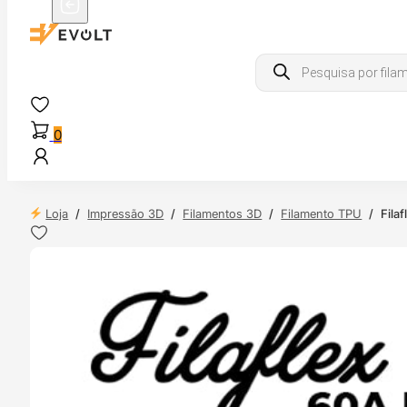
Products
search
0
Loja
/
Impressão 3D
/
Filamentos 3D
/
Filamento TPU
/
Fila
 24H