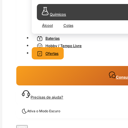
Químicos
Álcool
Colas
Baterias
Hobby / Tempo Livre
Ofertas
Consul
Precisas de ajuda?
Ativa o Modo Escuro