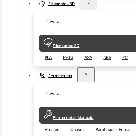
Filamentos 3D
Voltar
Filamentos 3D
PLA
PETG
ASA
ABS
PC
Ferramentas
Voltar
Ferramentas Manuais
Alicates
Chaves
Parafusos e Porcas