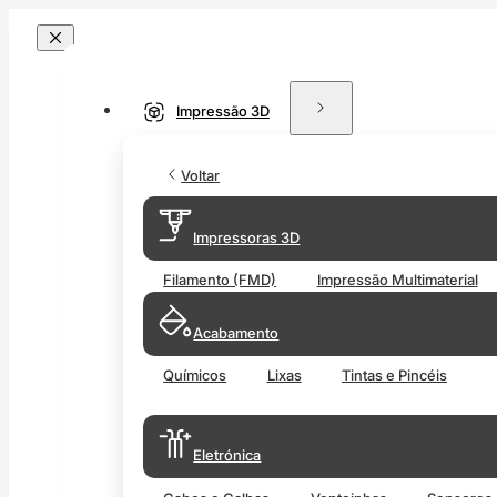
Impressão 3D
Voltar
Impressoras 3D
Filamento (FMD)
Impressão Multimaterial
Acabamento
Químicos
Lixas
Tintas e Pincéis
Eletrónica