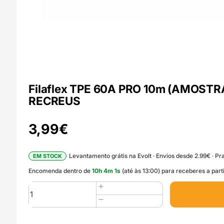
Filaflex TPE 60A PRO 10m (AMOSTRA) 
RECREUS
3,99
€
Levantamento grátis na Evolt · Envios desde 2.99€ · Pra
EM STOCK
Encomenda dentro de
10
h
4
m
0
s
(até às 13:00) para receberes a part
Quantidade
de
Filaflex
TPE