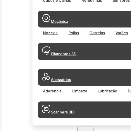
Cabos e Calhas
Ventoinhas
Sensores
Mecânica
Nozzles
Polias
Correias
Varões
Filamentos 3D
Acessórios
Aderência
Limpeza
Lubricação
D
Scanners 3D