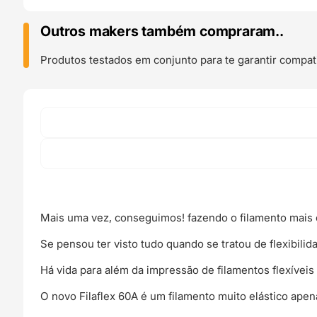
60A
PRO
Outros makers também compraram..
10m
(AMOSTRA)
Produtos testados em conjunto para te garantir compati
White
(
Filamento
3D
mais
elástico
e
fléxivel
do
mercado
Mais uma vez, conseguimos! fazendo o filamento mais
)
-
Se pensou ter visto tudo quando se tratou de flexibilid
RECREUS
Há vida para além da impressão de filamentos flexíveis
O novo Filaflex 60A é um filamento muito elástico apen