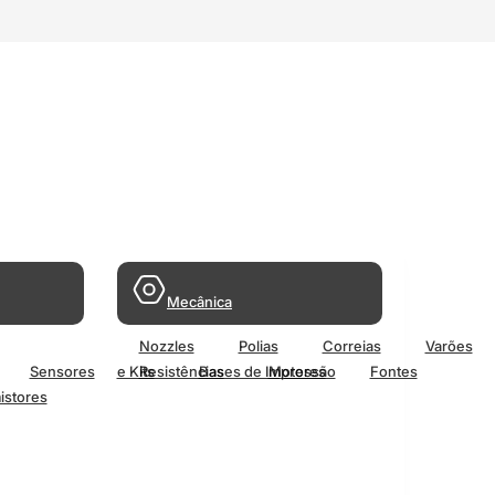
Mecânica
Nozzles
Polias
Correias
Varões
Sensores
e Kits
Resistências
Bases de Impressão
Motores
Fontes
istores