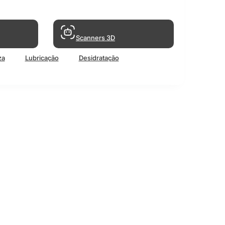
Scanners 3D
za
Lubricação
Desidratação