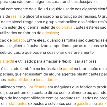
 para que não perca algumas características desejáveis.
ipal componente do e-liquid (líquido usado nos cigarros eletr
ria de
resina
o glicerol é usado na produção de resinas. O gr
 deste álcool reage com o grupo carboxílico dos ácidos resín
um éster de glicerina (éster de
colofónia
). Estes ésteres sã
utilizados no fabrico de
adesivos
;
ução de
tabaco
. Entre eles:, quando as folhas são quebradas 
das, o glicerol é pulverizado impedindo que as mesmas se 
uebradiças, o que poderia ocasionar o esfarelamento;
ria têxtil
é utilizado para amaciar e flexibilizar as fibras;
l é utilizado também na indústria de
papel
na fabricação de a
peciais, que necessitam de alguns agentes plastificantes pa
lhes
maleabilidade
e
tenacidade
;
 utilizado como
lubrificante
em máquinas que fabricam produ
ios, que entram em contato direto com o alimento ou, quando 
tipo de incompatibilidade com os produtos utilizados no pro
o em
rolamentos
expostos a solventes como
gasolina
ou
benz