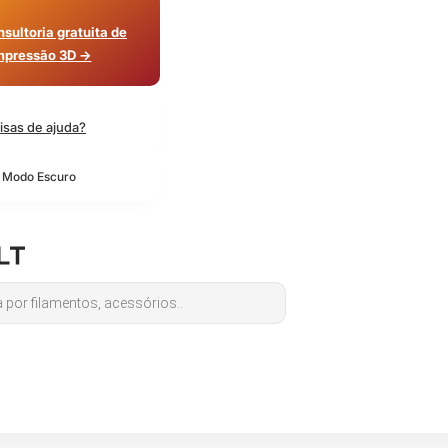
sultoria gratuita de
mpressão 3D →
isas de ajuda?
o Modo Escuro