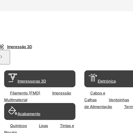
Impressão 3D
Impressoras 3D
Eletrónica
Filamento (FMD)
Impressão
Cabos e
Multimaterial
Calhas
Ventoinhas
de Alimentação
Term
Acabamento
Químicos
Lixas
Tintas e
Pincéis