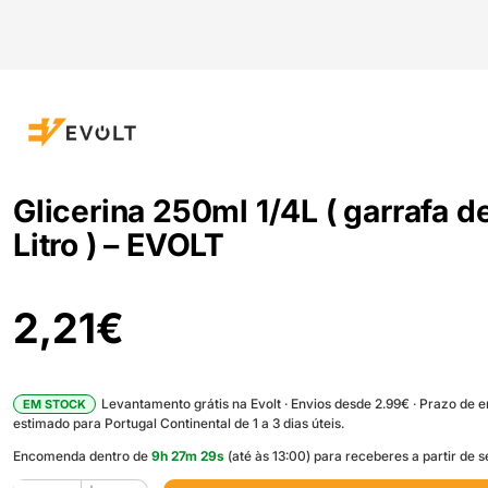
Glicerina 250ml 1/4L ( garrafa d
Litro ) – EVOLT
2,21
€
Levantamento grátis na Evolt · Envios desde 2.99€ · Prazo de 
EM STOCK
estimado para Portugal Continental de 1 a 3 dias úteis.
Encomenda dentro de
9
h
27
m
28
s
(até às 13:00) para receberes a partir de 