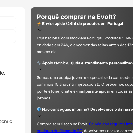
Porquê comprar na Evolt?
Envio rápido (24h) de produtos em Portugal
Loja nacional com stock em Portugal. Produtos "ENV
enviados em 24h, e encomendas feitas antes das 13
mesmo dia.
Apoio técnico, ajuda e atendimento personalizad
de.
Somos uma equipa jovem e especializada com sede 
com mais 15 anos na impressão 3D. Oferecemos supor
por telefone, chat e e-mail para te ajudar em todas as
jornada.
Não consegues imprimir? Devolvemos o dinheiro
 com o
Compra sem riscos na Evolt.
Se não conseguires imp
gostares do filamento 3D
, devolvemos o valor corre