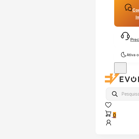
Con
I
Prec
Ativa 
Products
search
0