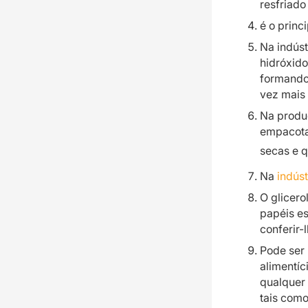
resfriado
é o princ
Na indúst
hidróxido
formando 
vez mais 
Na prod
empacota
secas e q
Na
indúst
O glicero
papéis es
conferir-
Pode ser
alimentíc
qualquer 
tais com