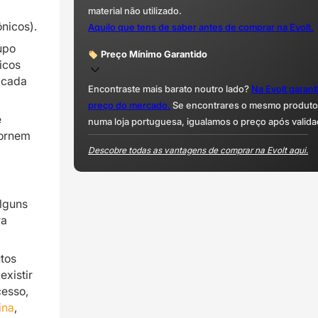
material não utilizado.
ônicos).
Aquilo que tens de saber antes de comprar na Evolt.
upo
Preço Mínimo Garantido
icos
o cada
Encontraste mais barato noutro lado?
Na Evolt garan
preço do mercado.
Se encontrares o mesmo produto 
e
numa loja portuguesa, igualamos o preço após valida
tornem
Descobre todas as vantagens de comprar na Evolt aqui.
lguns
ra
tos
existir
cesso,
ina
,