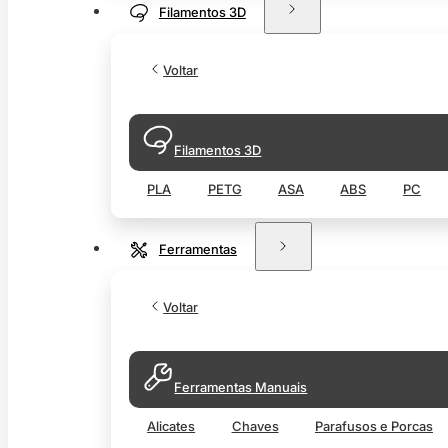
Filamentos 3D
Voltar
Filamentos 3D
PLA
PETG
ASA
ABS
PC
Ferramentas
Voltar
Ferramentas Manuais
Alicates
Chaves
Parafusos e Porcas