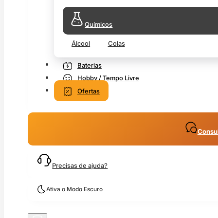
Químicos
Álcool
Colas
Baterias
Hobby / Tempo Livre
Ofertas
Consul
Precisas de ajuda?
Ativa o Modo Escuro