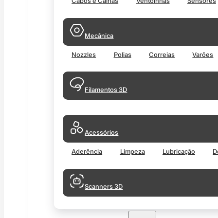
Cabos e Calhas
Ventoinhas
Sensores
Mecânica
Nozzles
Polias
Correias
Varões
Filamentos 3D
Acessórios
Aderência
Limpeza
Lubricação
D
Scanners 3D