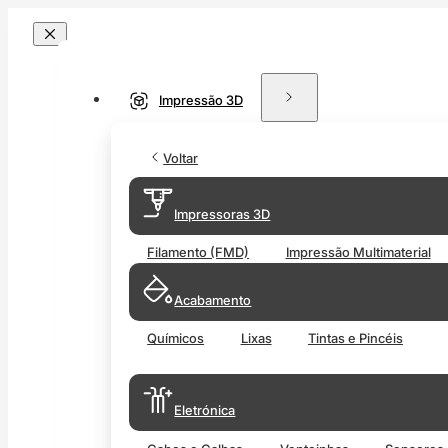
Impressão 3D
Voltar
Impressoras 3D
Filamento (FMD)
Impressão Multimaterial
Acabamento
Químicos
Lixas
Tintas e Pincéis
Eletrónica