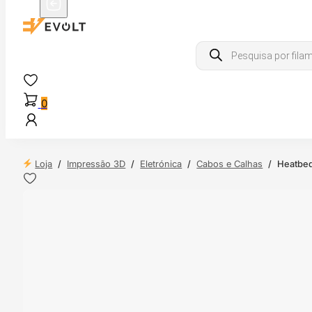
Products
search
0
Loja
/
Impressão 3D
/
Eletrónica
/
Cabos e Calhas
/
Heatbed
 24H