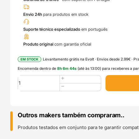
Envio 24h
para produtos em stock
Suporte técnico especializado
em português
Produto original
com garantia oficial
Levantamento grátis na Evolt · Envios desde 2.99€ · Pra
EM STOCK
Encomenda dentro de
8
h
6
m
43
s
(até às 13:00) para receberes a par
Quantidade
de
Heatbed
Cable
(A1
Mini)
Outros makers também compraram..
-
Bambu
Produtos testados em conjunto para te garantir compati
Lab