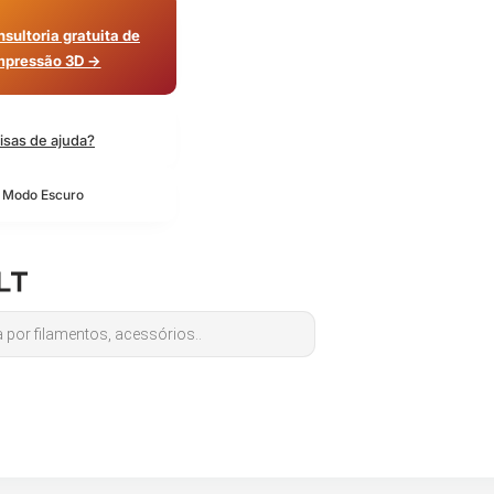
sultoria gratuita de
mpressão 3D →
isas de ajuda?
o Modo Escuro