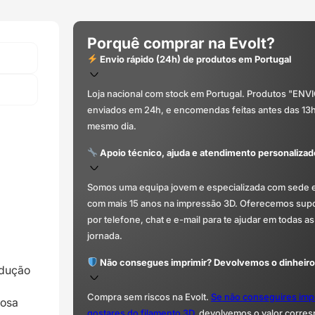
Porquê comprar na Evolt?
Envio rápido (24h) de produtos em Portugal
Loja nacional com stock em Portugal. Produtos "ENV
enviados em 24h, e encomendas feitas antes das 13
mesmo dia.
Apoio técnico, ajuda e atendimento personalizad
Somos uma equipa jovem e especializada com sede 
com mais 15 anos na impressão 3D. Oferecemos supor
por telefone, chat e e-mail para te ajudar em todas as
jornada.
Não consegues imprimir? Devolvemos o dinheiro
odução
Compra sem riscos na Evolt.
Se não conseguires imp
mosa
gostares do filamento 3D
, devolvemos o valor corre