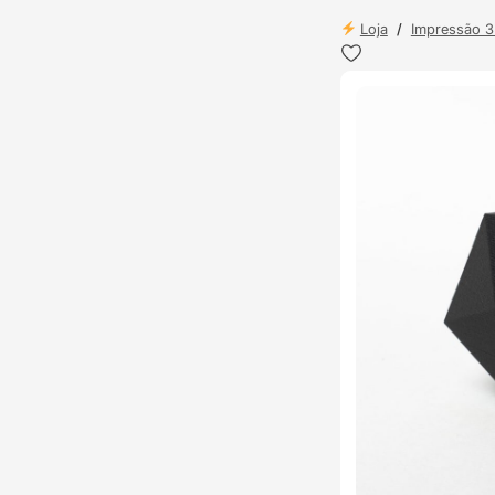
Loja
/
Impressão 
ENVIO 24H