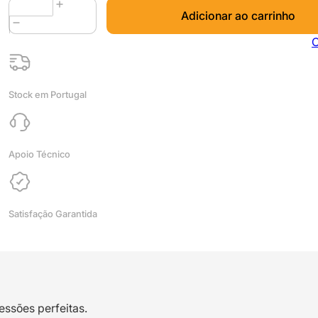
Quantidade
Adicionar ao carrinho
de
HTPLA
C
Black
(
Matte
Stock em Portugal
Fiber
)
500g
-
Apoio Técnico
ProtoPasta
Satisfação Garantida
essões perfeitas.