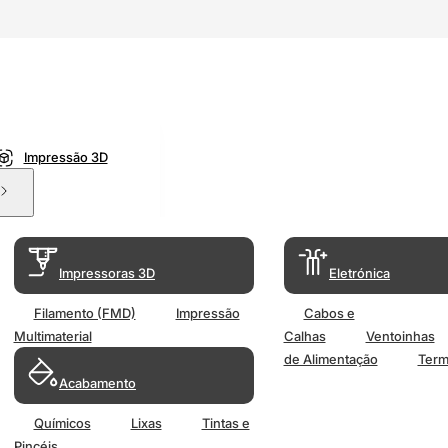
Impressão 3D
Impressoras 3D
Eletrónica
Filamento (FMD)
Impressão
Cabos e
Multimaterial
Calhas
Ventoinhas
de Alimentação
Term
Acabamento
Químicos
Lixas
Tintas e
Pincéis