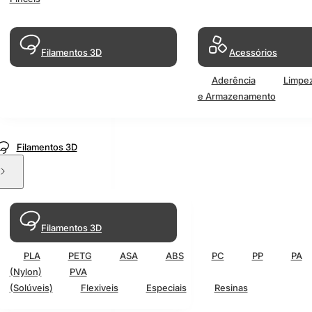
Filamentos 3D
Acessórios
Aderência
Limpe
e Armazenamento
Filamentos 3D
Filamentos 3D
PLA
PETG
ASA
ABS
PC
PP
PA
(Nylon)
PVA
(Solúveis)
Flexiveis
Especiais
Resinas