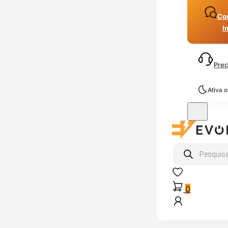
Con
I
Prec
Ativa 
Products
search
0