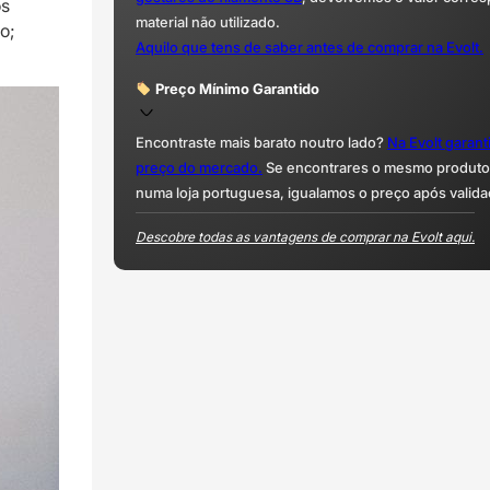
os
material não utilizado.
o;
Aquilo que tens de saber antes de comprar na Evolt.
Preço Mínimo Garantido
Encontraste mais barato noutro lado?
Na Evolt garan
preço do mercado.
Se encontrares o mesmo produto 
numa loja portuguesa, igualamos o preço após valida
Descobre todas as vantagens de comprar na Evolt aqui.