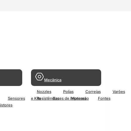
Mecânica
Nozzles
Polias
Correias
Varões
Sensores
e Kits
Resistências
Bases de Impressão
Motores
Fontes
istores