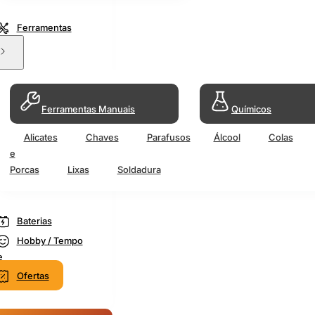
Ferramentas
Ferramentas Manuais
Químicos
Alicates
Chaves
Parafusos
Álcool
Colas
e
Porcas
Lixas
Soldadura
Baterias
Hobby / Tempo
e
Ofertas