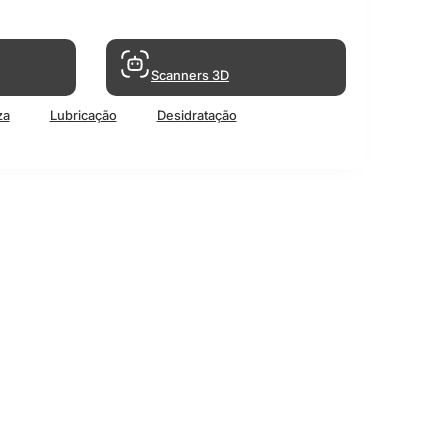
Scanners 3D
za
Lubricação
Desidratação