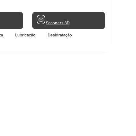
Scanners 3D
za
Lubricação
Desidratação