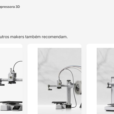
pressora 3D
e outros makers também recomendam.
TOP VENDAS
TOP VENDAS
Bambu Lab X1
Bambu Lab A1
ENVIO 24H
ENVIO 24H
Carbon Combo –
Mini –
RECONDICIONADA
Impressora 3D
– Impressora 3D
Classificado
Classificado
com
5.00
em 5
com
5.00
em
com base em
2
5 com base
classificações
em
4
de clientes
classificações
de clientes
1.667,66
€
250,29
€