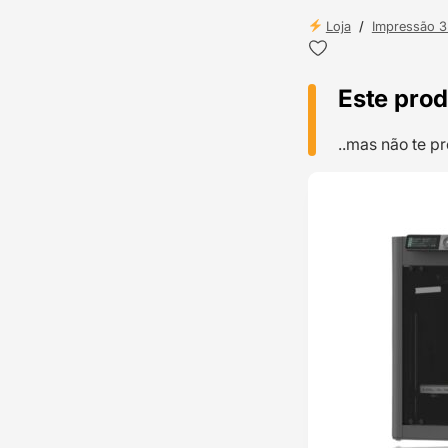
Loja
/
Impressão 
Este prod
..mas não te 
TOP VENDAS
ENVIO 24H