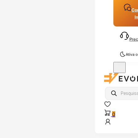
Con
I
Prec
Ativa 
Products
search
0