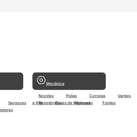
Mecânica
Nozzles
Polias
Correias
Varões
Sensores
e Kits
Resistências
Bases de Impressão
Motores
Fontes
istores