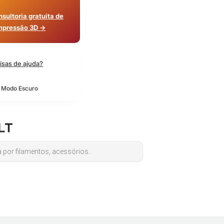
sultoria gratuita de
mpressão 3D →
isas de ajuda?
o Modo Escuro