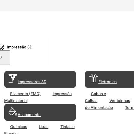
Impressão 3D
Impressoras 3D
Eletrónica
Filamento (FMD)
Impressão
Cabos e
Multimaterial
Calhas
Ventoinhas
de Alimentação
Term
Acabamento
Químicos
Lixas
Tintas e
Pincéis