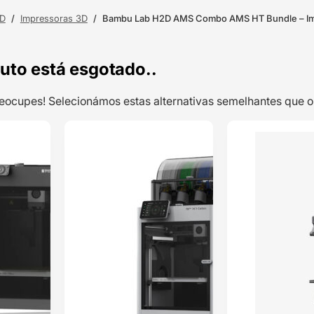
3D
/
Impressoras 3D
/
Bambu Lab H2D AMS Combo AMS HT Bundle – Im
uto está esgotado..
preocupes! Selecionámos estas alternativas semelhantes qu
TOP VENDAS
TOP VENDAS
Bambu Lab P1S –
ENVIO 24H
ENVIO 24H
Impressora 3D
Classificado
com
5.00
em
5 com base
em
2
classificações
de clientes
449,99
€