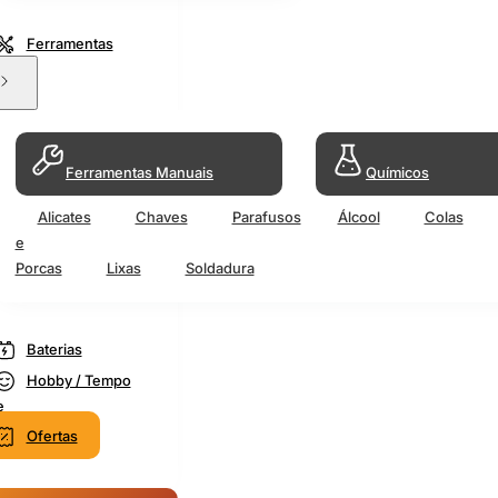
Ferramentas
Ferramentas Manuais
Químicos
Alicates
Chaves
Parafusos
Álcool
Colas
e
Porcas
Lixas
Soldadura
Baterias
Hobby / Tempo
e
Ofertas