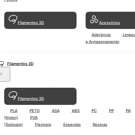
Filamentos 3D
Acessórios
Aderência
Limpe
e Armazenamento
Filamentos 3D
Filamentos 3D
PLA
PETG
ASA
ABS
PC
PP
PA
(Nylon)
PVA
(Solúveis)
Flexiveis
Especiais
Resinas