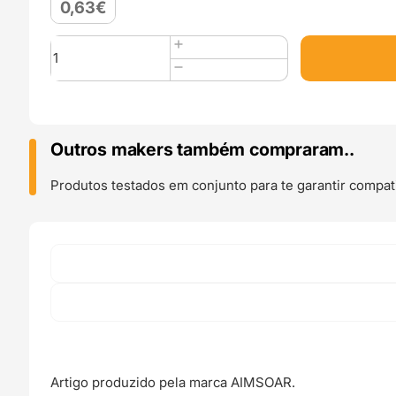
0,63
€
Quantidade
de
Interruptor
Mecânico
Fim
de
Outros makers também compraram..
Curso
SS-
Produtos testados em conjunto para te garantir compati
5GL
KW4-
3Z-
3
Sensor
Endstop
Switch
-
AIMSOAR
Artigo produzido pela marca AIMSOAR.