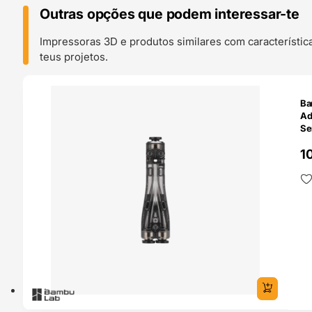
Outras opções que podem interessar-te
Impressoras 3D e produtos similares com característic
teus projetos.
O 24H
Ba
Ad
Se
Ba
1