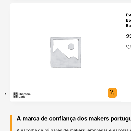
O 24H
Ex
Bo
Ba
2
A marca de confiança dos makers portug
A escolha de milhares de makers, empresas e escolas 