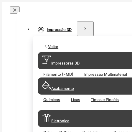
Impressão 3D
Voltar
Impressoras 3D
Filamento (FMD)
Impressão Multimaterial
Acabamento
Químicos
Lixas
Tintas e Pincéis
Eletrónica