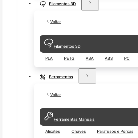
Filamentos 3D
Voltar
Filamentos 3D
PLA
PETG
ASA
ABS
PC
Ferramentas
Voltar
Ferramentas Manuais
Alicates
Chaves
Parafusos e Porcas