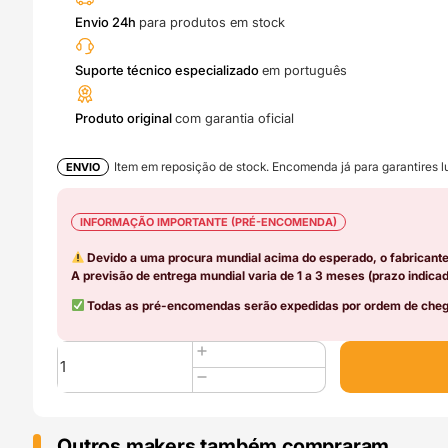
Envio 24h
para produtos em stock
Suporte técnico especializado
em português
Produto original
com garantia oficial
Item em reposição de stock. Encomenda já para garantires lu
ENVIO
INFORMAÇÃO IMPORTANTE (PRÉ-ENCOMENDA)
Devido a uma procura mundial acima do esperado, o fabricant
A previsão de entrega mundial varia de 1 a 3 meses (prazo indicad
Todas as pré-encomendas serão expedidas por ordem de chega
Quantidade
de
LED
Light
Left
Outros makers também compraram..