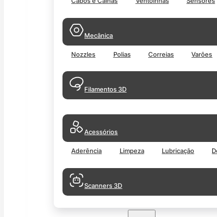
Cabos e Calhas
Ventoinhas
Sensores
Mecânica
Nozzles
Polias
Correias
Varões
Filamentos 3D
Acessórios
Aderência
Limpeza
Lubricação
D
Scanners 3D