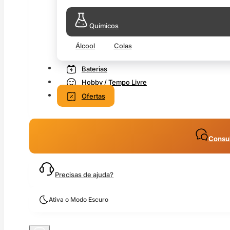
Químicos
Álcool
Colas
Baterias
Hobby / Tempo Livre
Ofertas
Consul
Precisas de ajuda?
Ativa o Modo Escuro