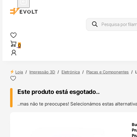
Products
search
0
Loja
/
Impressão 3D
/
Eletrónica
/
Placas e Componentes
/
Este produto está esgotado..
..mas não te preocupes! Selecionámos estas alternat
ENDAS
Bu
4H
Pr
Pr