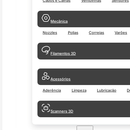
Cabos e Calhas
Ventoinhas
Sensores
Mecânica
Nozzles
Polias
Correias
Varões
Filamentos 3D
Acessórios
Aderência
Limpeza
Lubricação
D
Scanners 3D