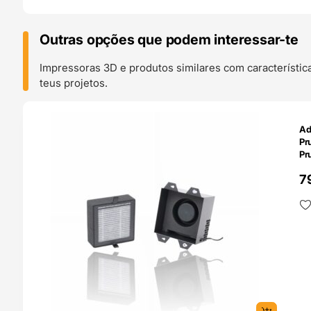
Outras opções que podem interessar-te
Impressoras 3D e produtos similares com característic
teus projetos.
O 24H
Ad
Pr
Pr
7