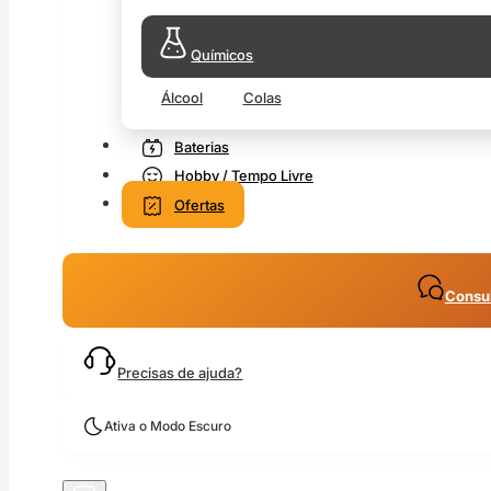
Químicos
Álcool
Colas
Baterias
Hobby / Tempo Livre
Ofertas
Consul
Precisas de ajuda?
Ativa o Modo Escuro