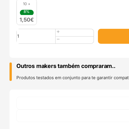
10 +
8%
1,50
€
Quantidade
de
LM10UU
Rolamento
Linear
(
Outros makers também compraram..
Linear
Bearings
Produtos testados em conjunto para te garantir compati
10mm*19mm*29mm
)
-
AIMSOAR