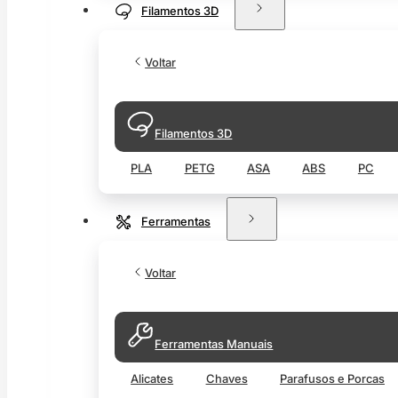
Filamentos 3D
Voltar
Filamentos 3D
PLA
PETG
ASA
ABS
PC
Ferramentas
Voltar
Ferramentas Manuais
Alicates
Chaves
Parafusos e Porcas