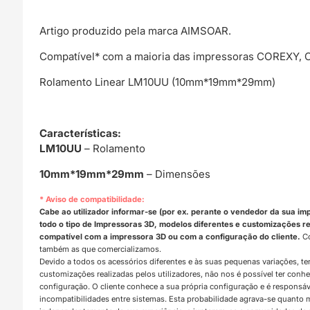
Artigo produzido pela marca AIMSOAR.
Compatível* com a maioria das impressoras COREXY, Crea
Rolamento Linear LM10UU (10mm*19mm*29mm)
Características
:
LM10UU
– Rolamento
10mm*19mm*29mm
– Dimensões
* Aviso de compatibilidade:
Cabe ao utilizador informar-se (por ex. perante o vendedor da sua im
todo o tipo de Impressoras 3D, modelos diferentes e customizações rea
compatível com a impressora 3D ou com a configuração do cliente.
Co
também as que comercializamos.
Devido a todos os acessórios diferentes e às suas pequenas variações, t
customizações realizadas pelos utilizadores, não nos é possível ter con
configuração. O cliente conhece a sua própria configuração e é responsá
incompatibilidades entre sistemas. Esta probabilidade agrava-se quanto