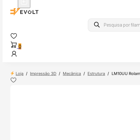
Products
search
0
Loja
/
Impressão 3D
/
Mecânica
/
Estrutura
/
LM10UU Rolame
 24H