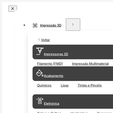
Impressão 3D
Voltar
Impressoras 3D
Filamento (FMD)
Impressão Multimaterial
Acabamento
Químicos
Lixas
Tintas e Pincéis
Eletrónica