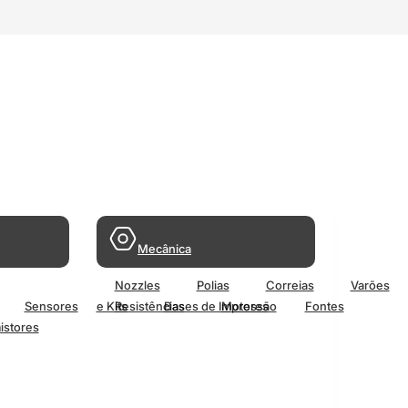
Mecânica
Nozzles
Polias
Correias
Varões
Sensores
e Kits
Resistências
Bases de Impressão
Motores
Fontes
istores