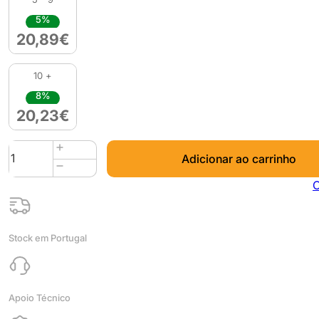
5%
20,89
€
10 +
8%
20,23
€
Quantidade
Adicionar ao carrinho
de
Panchroma
C
PLA
Dual
Matte
Stock em Portugal
1kg
Mixed
Berries
(Red-
Apoio Técnico
Dark