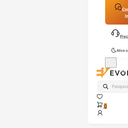
Con
I
Prec
Ativa 
Products
search
0