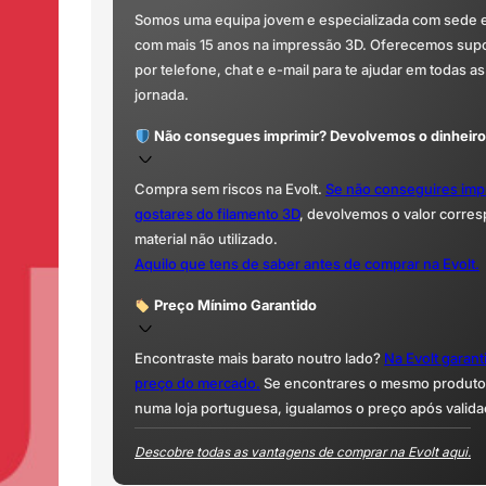
Somos uma equipa jovem e especializada com sede 
com mais 15 anos na impressão 3D. Oferecemos supor
por telefone, chat e e-mail para te ajudar em todas as
jornada.
Não consegues imprimir? Devolvemos o dinheiro
Compra sem riscos na Evolt.
Se não conseguires imp
gostares do filamento 3D
, devolvemos o valor corre
material não utilizado.
Aquilo que tens de saber antes de comprar na Evolt.
Preço Mínimo Garantido
Encontraste mais barato noutro lado?
Na Evolt garan
preço do mercado.
Se encontrares o mesmo produto 
numa loja portuguesa, igualamos o preço após valida
Descobre todas as vantagens de comprar na Evolt aqui.