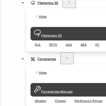
Filamentos 3D
Voltar
Filamentos 3D
PLA
PETG
ASA
ABS
PC
Ferramentas
Voltar
Ferramentas Manuais
Alicates
Chaves
Parafusos e Porcas