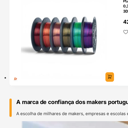
PL
0,
3D
4
A marca de confiança dos makers portug
A escolha de milhares de makers, empresas e escolas 