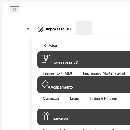
Impressão 3D
Voltar
Impressoras 3D
Filamento (FMD)
Impressão Multimaterial
Acabamento
Químicos
Lixas
Tintas e Pincéis
Eletrónica