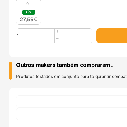
10 +
8%
27,59
€
Quantidade
de
Panchroma
PLA
Gradient
Silk
Outros makers também compraram..
1kg
Fire
Produtos testados em conjunto para te garantir compati
-
Polymaker