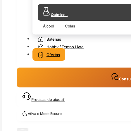
Químicos
Álcool
Colas
Baterias
Hobby / Tempo Livre
Ofertas
Consul
Precisas de ajuda?
Ativa o Modo Escuro