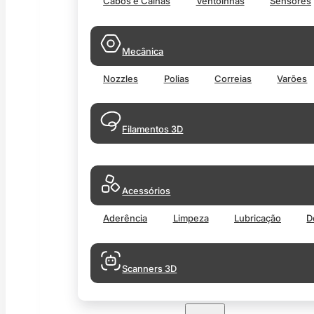
Cabos e Calhas
Ventoinhas
Sensores
Mecânica
Nozzles
Polias
Correias
Varões
Filamentos 3D
Acessórios
Aderência
Limpeza
Lubricação
D
Scanners 3D