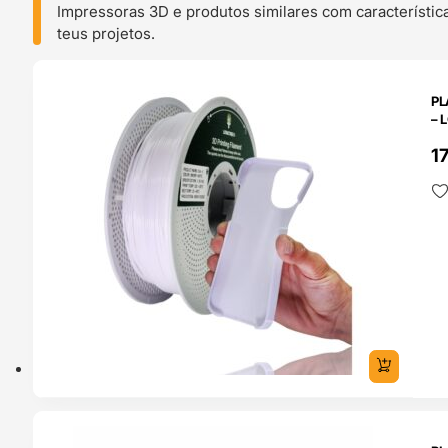
Impressoras 3D e produtos similares com característic
teus projetos.
O 24H
PL
– 
1
O 24H