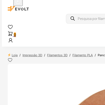
Products
search
0
Loja
/
Impressão 3D
/
Filamentos 3D
/
Filamento PLA
/
Panc
 24H