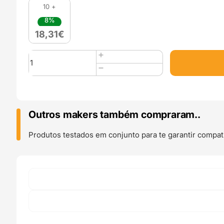
10 +
8%
18,31
€
Quantidade
de
Panchroma
PLA
Matte
1kg
Outros makers também compraram..
Army
Red
Produtos testados em conjunto para te garantir compati
-
Polymaker