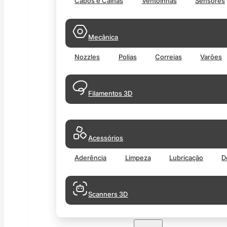
Cabos e Calhas
Ventoinhas
Sensores
Mecânica
Nozzles
Polias
Correias
Varões
Filamentos 3D
Acessórios
Aderência
Limpeza
Lubricação
D
Scanners 3D