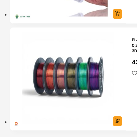
O 24H
PL
0,
3D
4