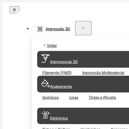
Impressão 3D
Voltar
Impressoras 3D
Filamento (FMD)
Impressão Multimaterial
Acabamento
Químicos
Lixas
Tintas e Pincéis
Eletrónica