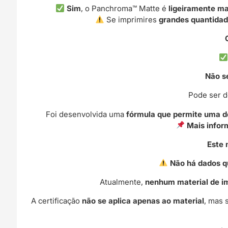
Sim
, o Panchroma™ Matte é
ligeiramente ma
Se imprimires
grandes quantida
Não s
Pode ser 
Foi desenvolvida uma
fórmula que permite uma d
Mais infor
Este 
Não há dados q
Atualmente,
nenhum material de i
A certificação
não se aplica apenas ao material
, mas 