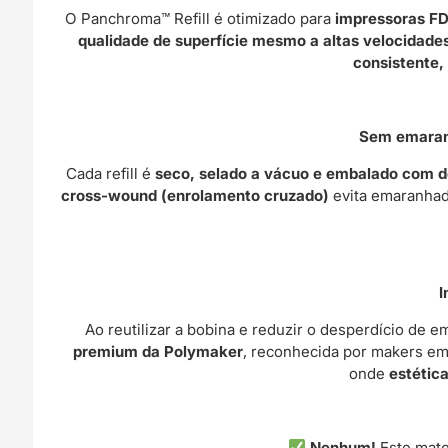
O Panchroma™ Refill é otimizado para
impressoras F
qualidade de superfície mesmo a altas velocidade
consistente,
Sem emaranh
Cada refill é
seco, selado a vácuo e embalado com 
cross-wound (enrolamento cruzado)
evita emaranhad
I
Ao reutilizar a bobina e reduzir o desperdício de 
premium da Polymaker
, reconhecida por makers e
onde
estétic
Nenhum!
Este mate