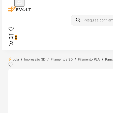
Products
search
0
Loja
/
Impressão 3D
/
Filamentos 3D
/
Filamento PLA
/
Panc
 24H