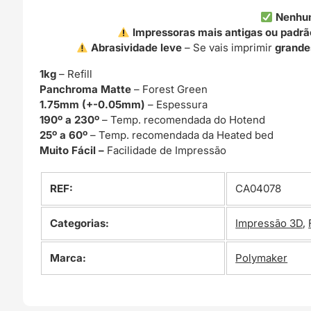
Nenhu
Impressoras mais antigas ou padrã
Abrasividade leve
– Se vais imprimir
grande
1kg
– Refill
Panchroma Matte
– Forest Green
1.75mm (+-0.05mm)
– Espessura
190º a 230º
– Temp. recomendada do Hotend
25º a 60º
– Temp. recomendada da Heated bed
Muito Fácil –
Facilidade de Impressão
REF:
CA04078
Categorias:
Impressão 3D
,
Marca:
Polymaker