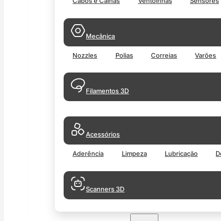
Cabos e Calhas
Ventoinhas
Sensores
Mecânica
Nozzles
Polias
Correias
Varões
Filamentos 3D
Acessórios
Aderência
Limpeza
Lubricação
D
Scanners 3D