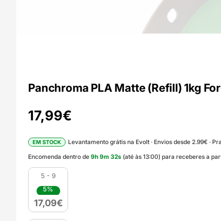
Panchroma PLA Matte (Refill) 1kg Fo
17,99
€
Levantamento grátis na Evolt · Envios desde 2.99€ · Pra
EM STOCK
Encomenda dentro de
9
h
9
m
30
s
(até às 13:00) para receberes a pa
5 - 9
5%
17,09
€