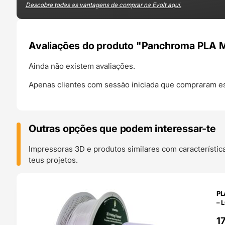
Descobre todas as vantagens de comprar na Evolt aqui.
Avaliações do produto "Panchroma PLA Ma
Ainda não existem avaliações.
Apenas clientes com sessão iniciada que compraram es
Outras opções que podem interessar-te
Impressoras 3D e produtos similares com característic
teus projetos.
O 24H
PL
– 
1