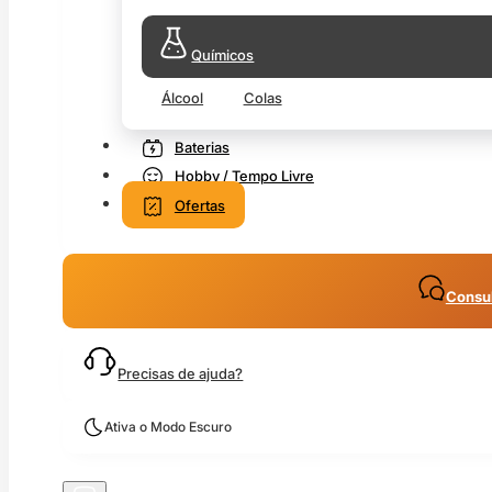
Químicos
Álcool
Colas
Baterias
Hobby / Tempo Livre
Ofertas
Consul
Precisas de ajuda?
Ativa o Modo Escuro