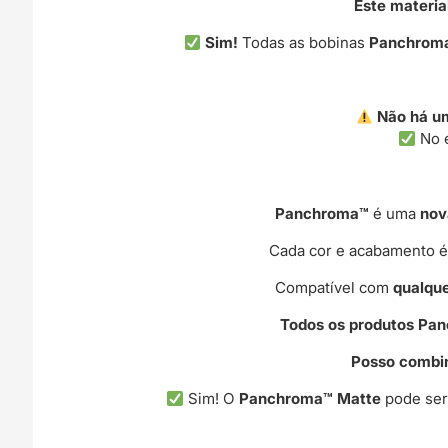
Este materi
Sim!
Todas as bobinas
Panchrom
Não há um
No e
Panchroma™
é uma
nov
Cada cor e acabamento é 
Compatível com
qualqu
Todos os produtos Pa
Posso combin
Sim! O
Panchroma™ Matte
pode se