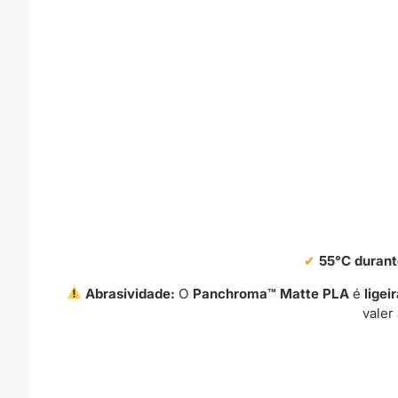
55°C durant
Abrasividade:
O
Panchroma™ Matte PLA
é
lige
valer