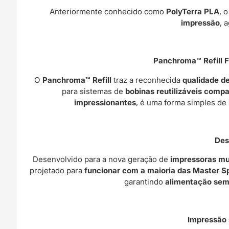
Anteriormente conhecido como
PolyTerra PLA
, 
impressão
, 
Panchroma™ Refill F
O
Panchroma™ Refill
traz a reconhecida
qualidade d
para sistemas de
bobinas reutilizáveis compat
impressionantes
, é uma forma simples de
Des
Desenvolvido para a nova geração de
impressoras mul
projetado para
funcionar com a maioria das Master Sp
garantindo
alimentação sem
Impressão 