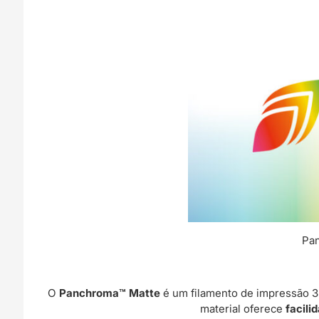
Pan
O
Panchroma™ Matte
é um filamento de impressão 3D
material oferece
facili