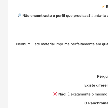
Não encontraste o perfil que precisas?
Junta-te 
Nenhum! Este material imprime perfeitamente em
qua
Pergu
Existe difer
Não!
É exatamente o mesmo m
O Panchroma™