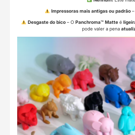
Impressoras mais antigas ou padrão
–
Desgaste do bico
– O
Panchroma™ Matte
é
ligei
pode valer a pena
atuali