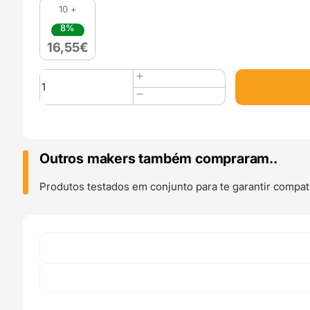
10 +
8%
16,55
€
Quantidade
de
Panchroma
PLA
Matte
(Refill)
Outros makers também compraram..
1kg
Forest
Produtos testados em conjunto para te garantir compati
Green
-
Polymaker