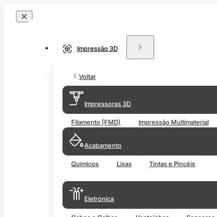
Impressão 3D
Voltar
Impressoras 3D
Filamento (FMD)
Impressão Multimaterial
Acabamento
Químicos
Lixas
Tintas e Pincéis
Eletrónica