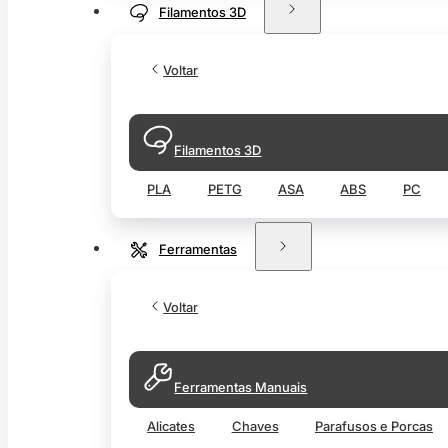
Filamentos 3D
Voltar
Filamentos 3D
PLA
PETG
ASA
ABS
PC
Ferramentas
Voltar
Ferramentas Manuais
Alicates
Chaves
Parafusos e Porcas