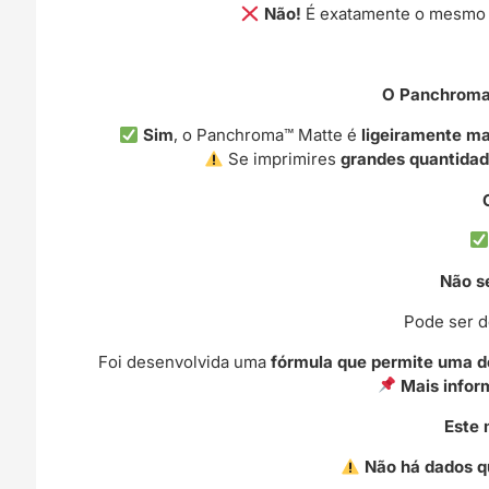
Não!
É exatamente o mesmo m
O Panchroma™
Sim
, o Panchroma™ Matte é
ligeiramente ma
Se imprimires
grandes quantida
Não s
Pode ser 
Foi desenvolvida uma
fórmula que permite uma d
Mais infor
Este 
Não há dados q