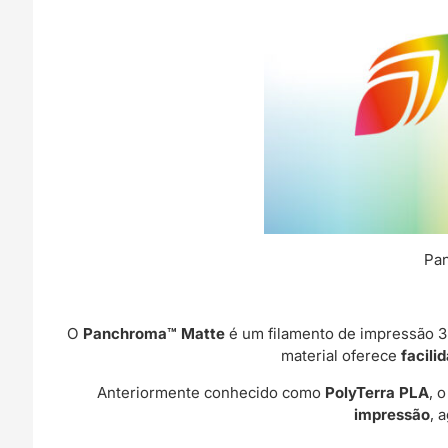
Pan
O
Panchroma™ Matte
é um filamento de impressão 3D
material oferece
facili
Anteriormente conhecido como
PolyTerra PLA
, 
impressão
, 