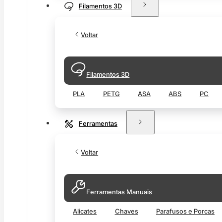
Filamentos 3D
Voltar
Filamentos 3D
PLA
PETG
ASA
ABS
PC
Ferramentas
Voltar
Ferramentas Manuais
Alicates
Chaves
Parafusos e Porcas