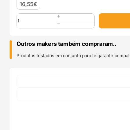
16,55
€
Quantidade
de
Panchroma
PLA
Matte
Outros makers também compraram..
(Refill)
1Kg
Produtos testados em conjunto para te garantir compati
Army
Beige
-
Polymaker