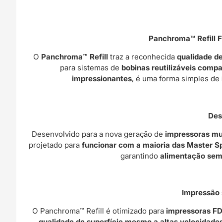
Panchroma™ Refill F
O
Panchroma™ Refill
traz a reconhecida
qualidade d
para sistemas de
bobinas reutilizáveis compat
impressionantes
, é uma forma simples de
Des
Desenvolvido para a nova geração de
impressoras mul
projetado para
funcionar com a maioria das Master Sp
garantindo
alimentação sem
Impressão 
O Panchroma™ Refill é otimizado para
impressoras F
qualidade de superfície mesmo a altas velocidade