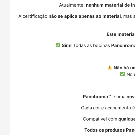
Atualmente,
nenhum material de i
A certificação
não se aplica apenas ao material
, mas 
Este materi
Sim!
Todas as bobinas
Panchrom
Não há um
No e
Panchroma™
é uma
nov
Cada cor e acabamento é 
Compatível com
qualqu
Todos os produtos Pa