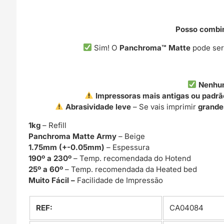
Posso combin
Sim! O
Panchroma™ Matte
pode se
Nenhu
Impressoras mais antigas ou padrã
Abrasividade leve
– Se vais imprimir
grande
1kg
– Refill
Panchroma Matte Army
– Beige
1.75mm (+-0.05mm)
– Espessura
190º a 230º
– Temp. recomendada do Hotend
25º a 60º
– Temp. recomendada da Heated bed
Muito Fácil –
Facilidade de Impressão
REF:
CA04084