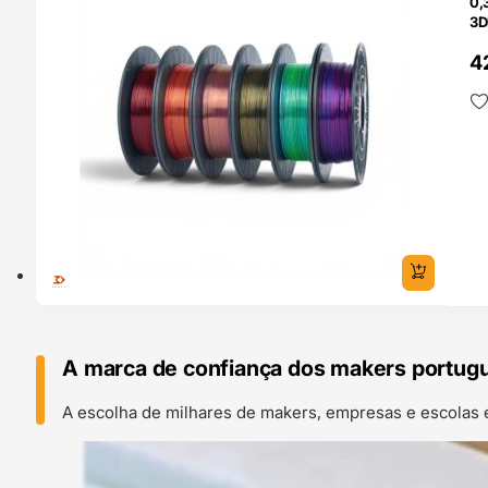
0,
3D
4
A marca de confiança dos makers portug
A escolha de milhares de makers, empresas e escolas 