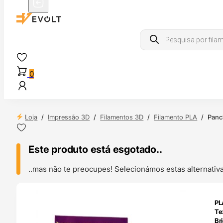
Products
search
0
Loja
/
Impressão 3D
/
Filamentos 3D
/
Filamento PLA
/
Panc
Este produto está esgotado..
..mas não te preocupes! Selecionámos estas alternat
ENDAS
PL
4H
Tex
Br