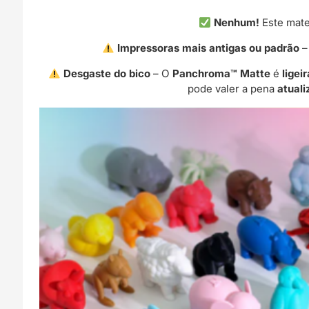
Nenhum!
Este mate
Impressoras mais antigas ou padrão
–
Desgaste do bico
– O
Panchroma™ Matte
é
ligei
pode valer a pena
atuali