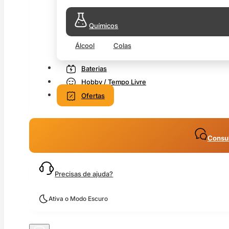
Químicos
Álcool
Colas
Baterias
Hobby / Tempo Livre
Ofertas
Consul
Precisas de ajuda?
Ativa o Modo Escuro