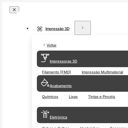
Impressão 3D
Voltar
Impressoras 3D
Filamento (FMD)
Impressão Multimaterial
Acabamento
Químicos
Lixas
Tintas e Pincéis
Eletrónica