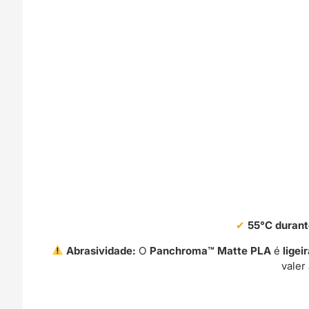
55°C durant
Abrasividade:
O
Panchroma™ Matte PLA
é
lige
valer