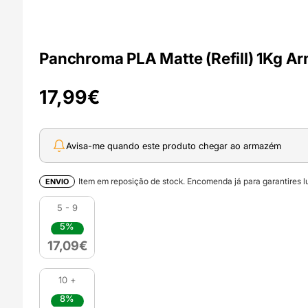
Panchroma PLA Matte (Refill) 1Kg Ar
17,99
€
Avisa-me quando este produto chegar ao armazém
Item em reposição de stock. Encomenda já para garantires lu
ENVIO
5 - 9
5%
17,09
€
10 +
8%