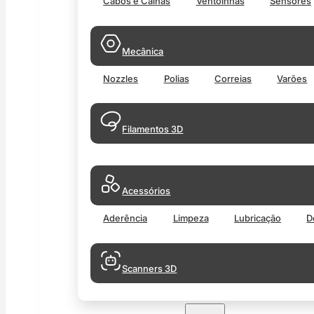
Cabos e Calhas
Ventoinhas
Sensores
Mecânica
Nozzles
Polias
Correias
Varões
Filamentos 3D
Acessórios
Aderência
Limpeza
Lubricação
D
Scanners 3D