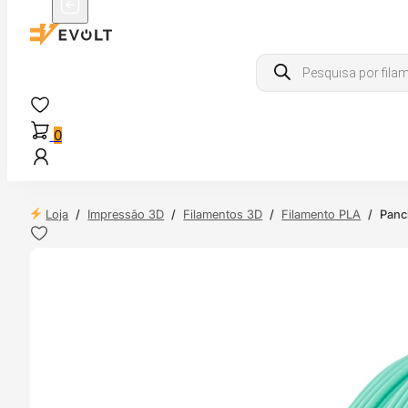
Products
search
0
Loja
/
Impressão 3D
/
Filamentos 3D
/
Filamento PLA
/
Panch
 24H