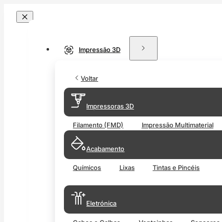
Impressão 3D
Voltar
Impressoras 3D
Filamento (FMD)
Impressão Multimaterial
Acabamento
Químicos
Lixas
Tintas e Pincéis
Eletrónica