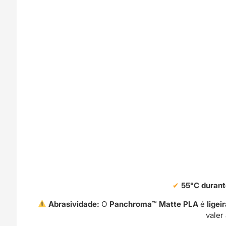
55°C durant
Abrasividade:
O
Panchroma™ Matte PLA
é
lige
valer