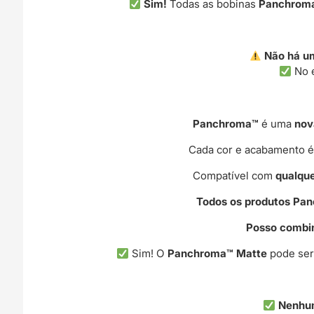
Sim!
Todas as bobinas
Panchrom
Não há um
No e
Panchroma™
é uma
nov
Cada cor e acabamento é 
Compatível com
qualqu
Todos os produtos Pa
Posso combin
Sim! O
Panchroma™ Matte
pode se
Nenhu