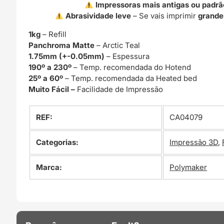
Impressoras mais antigas ou padrã
Abrasividade leve
– Se vais imprimir
grande
1kg
– Refill
Panchroma Matte
– Arctic Teal
1.75mm (+-0.05mm)
– Espessura
190º a 230º
– Temp. recomendada do Hotend
25º a 60º
– Temp. recomendada da Heated bed
Muito Fácil –
Facilidade de Impressão
REF:
CA04079
Categorias:
Impressão 3D
,
Marca:
Polymaker