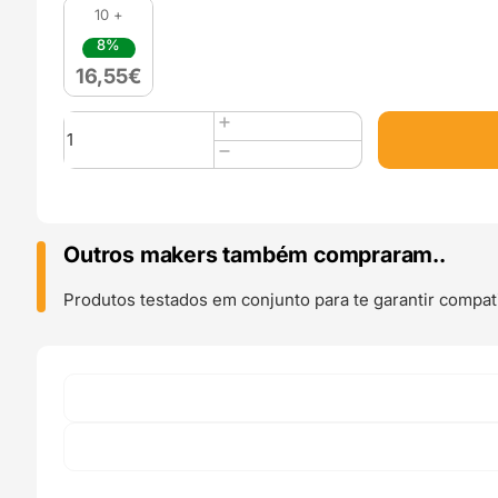
10 +
8%
16,55
€
Quantidade
de
Panchroma
PLA
Matte
(Refill)
Outros makers também compraram..
1kg
Arctic
Produtos testados em conjunto para te garantir compati
Teal
-
Polymaker