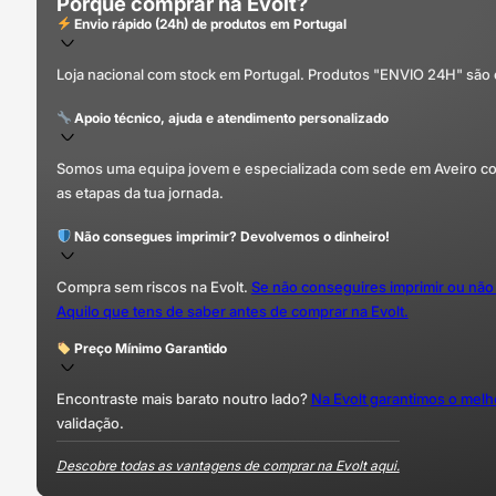
Porquê comprar na Evolt?
Envio rápido (24h) de produtos em Portugal
Loja nacional com stock em Portugal. Produtos "ENVIO 24H" são
Apoio técnico, ajuda e atendimento personalizado
Somos uma equipa jovem e especializada com sede em Aveiro com 
as etapas da tua jornada.
Não consegues imprimir? Devolvemos o dinheiro!
Compra sem riscos na Evolt.
Se não conseguires imprimir ou não
Aquilo que tens de saber antes de comprar na Evolt.
Preço Mínimo Garantido
Encontraste mais barato noutro lado?
Na Evolt garantimos o mel
validação.
Descobre todas as vantagens de comprar na Evolt aqui.