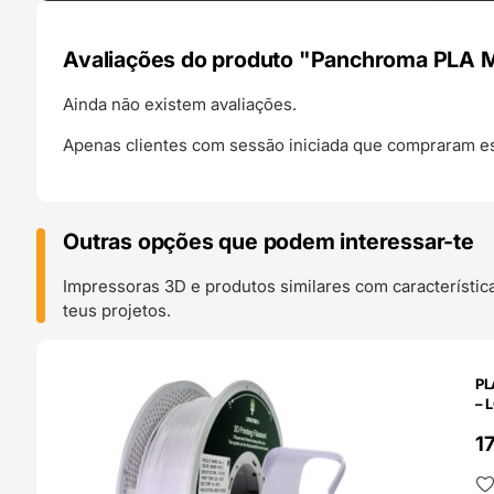
Avaliações do produto "Panchroma PLA Mat
Ainda não existem avaliações.
Apenas clientes com sessão iniciada que compraram es
Outras opções que podem interessar-te
Impressoras 3D e produtos similares com característic
teus projetos.
O 24H
PL
– 
1