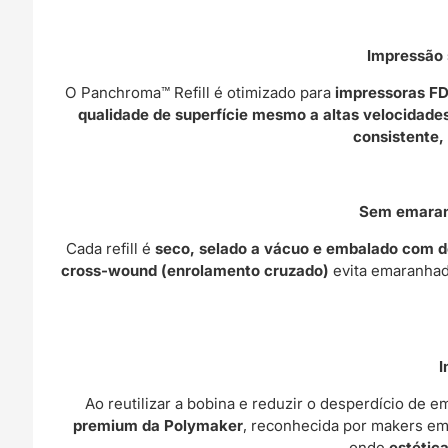
Impressão 
O Panchroma™ Refill é otimizado para
impressoras F
qualidade de superfície mesmo a altas velocidade
consistente,
Sem emaranh
Cada refill é
seco, selado a vácuo e embalado com 
cross-wound (enrolamento cruzado)
evita emaranhad
I
Ao reutilizar a bobina e reduzir o desperdício de 
premium da Polymaker
, reconhecida por makers e
onde
estétic