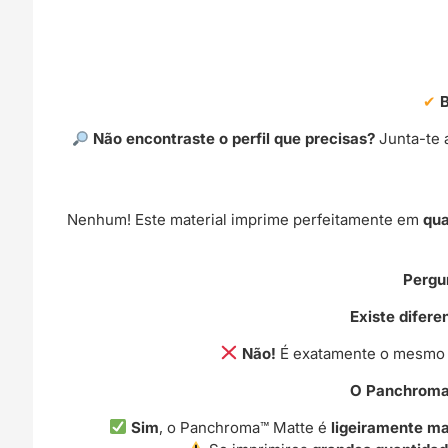
Não encontraste o perfil que precisas?
Junta-te 
Nenhum! Este material imprime perfeitamente em
qua
Pergu
Existe difer
Não!
É exatamente o mesmo m
O Panchroma™
Sim
, o Panchroma™ Matte é
ligeiramente ma