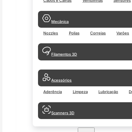
Cabos e Calhas
Ventoinhas
Sensores
Mecânica
Nozzles
Polias
Correias
Varões
Filamentos 3D
Acessórios
Aderência
Limpeza
Lubricação
D
Scanners 3D