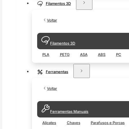
Filamentos 3D
Voltar
Filamentos 3D
PLA
PETG
ASA
ABS
PC
Ferramentas
Voltar
Ferramentas Manuais
Alicates
Chaves
Parafusos e Porcas