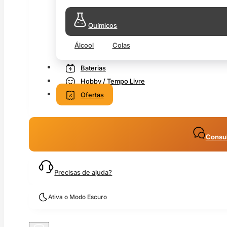
Químicos
Álcool
Colas
Baterias
Hobby / Tempo Livre
Ofertas
Consul
Precisas de ajuda?
Ativa o Modo Escuro