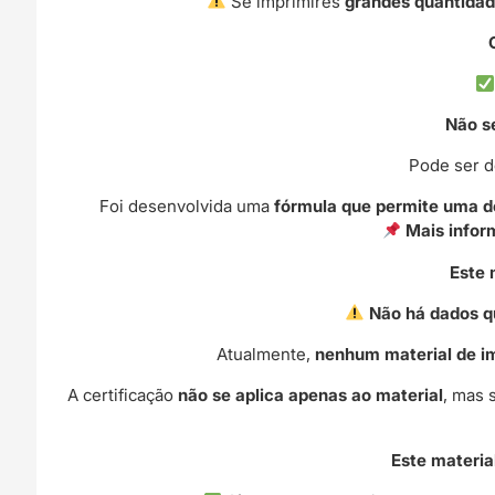
Se imprimires
grandes quantida
Não s
Pode ser 
Foi desenvolvida uma
fórmula que permite uma d
Mais infor
Este 
Não há dados q
Atualmente,
nenhum material de i
A certificação
não se aplica apenas ao material
, mas 
Este materi