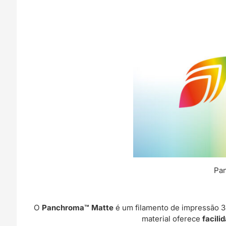
Pan
O
Panchroma™ Matte
é um filamento de impressão 3D
material oferece
facili