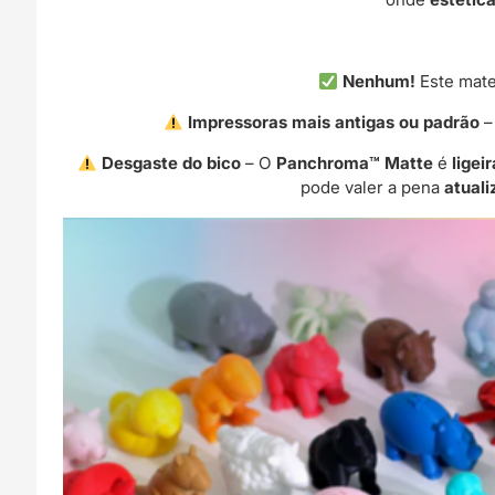
Nenhum!
Este mate
Impressoras mais antigas ou padrão
–
Desgaste do bico
– O
Panchroma™ Matte
é
ligei
pode valer a pena
atuali