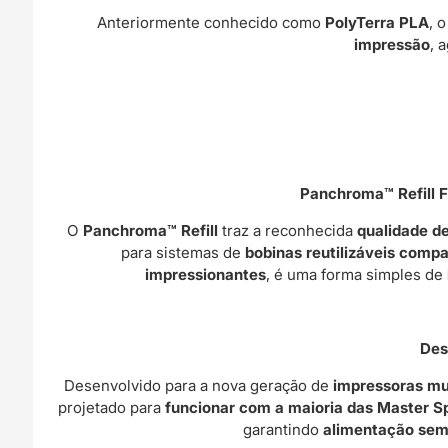
Anteriormente conhecido como
PolyTerra PLA
, 
impressão
, 
Panchroma™ Refill F
O
Panchroma™ Refill
traz a reconhecida
qualidade d
para sistemas de
bobinas reutilizáveis compat
impressionantes
, é uma forma simples de
Des
Desenvolvido para a nova geração de
impressoras mul
projetado para
funcionar com a maioria das Master Sp
garantindo
alimentação sem