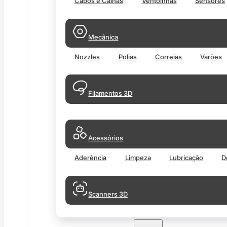
Cabos e Calhas
Ventoinhas
Sensores
Mecânica
Nozzles
Polias
Correias
Varões
Filamentos 3D
Acessórios
Aderência
Limpeza
Lubricação
D
Scanners 3D