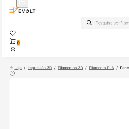
Products
search
0
Loja
/
Impressão 3D
/
Filamentos 3D
/
Filamento PLA
/
Panc
 24H