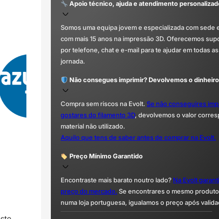
Apoio técnico, ajuda e atendimento personalizad
Somos uma equipa jovem e especializada com sede 
com mais 15 anos na impressão 3D. Oferecemos supor
por telefone, chat e e-mail para te ajudar em todas as
jornada.
Não consegues imprimir? Devolvemos o dinheiro
Compra sem riscos na Evolt.
Se não conseguires imp
gostares do filamento 3D
, devolvemos o valor corre
material não utilizado.
Aquilo que tens de saber antes de comprar na Evolt.
Preço Mínimo Garantido
Encontraste mais barato noutro lado?
Na Evolt garan
preço do mercado.
Se encontrares o mesmo produto 
numa loja portuguesa, igualamos o preço após valida
este