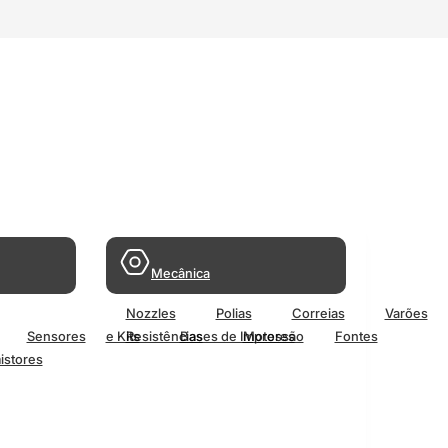
Mecânica
Nozzles
Polias
Correias
Varões
Sensores
e Kits
Resistências
Bases de Impressão
Motores
Fontes
istores