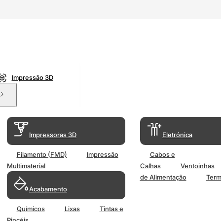
Impressão 3D
Impressoras 3D
Eletrónica
Filamento (FMD)
Impressão
Cabos e
Multimaterial
Calhas
Ventoinhas
de Alimentação
Term
Acabamento
Químicos
Lixas
Tintas e
Pincéis