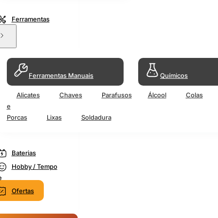
Ferramentas
Ferramentas Manuais
Químicos
Alicates
Chaves
Parafusos
Álcool
Colas
e
Porcas
Lixas
Soldadura
Baterias
Hobby / Tempo
e
Ofertas