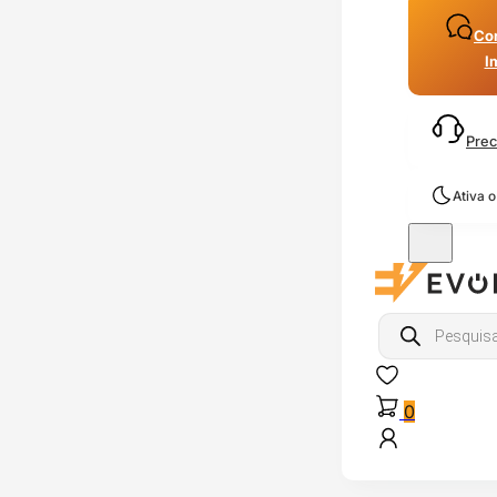
Con
I
Prec
Ativa 
Products
search
0