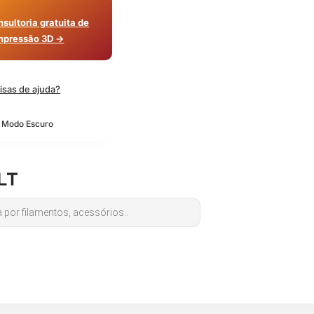
sultoria gratuita de
mpressão 3D →
isas de ajuda?
o Modo Escuro