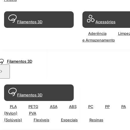
Filamentos 3D
Acessórios
Aderência
Limpe
e Armazenamento
Filamentos 3D
Filamentos 3D
PLA
PETG
ASA
ABS
PC
PP
PA
(Nylon)
PVA
(Solúveis)
Flexiveis
Especiais
Resinas