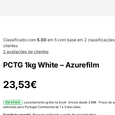
Classificado com
5.00
em 5 com base em
2
classificações
clientes
2
avaliações de clientes
PCTG 1kg White – Azurefilm
23,53
€
Levantamento grátis na Evolt · Envios desde 2.99€ · Prazo de 
EM STOCK
estimado para Portugal Continental de 1 a 3 dias úteis.
Expedição amanhã.
Receção estimada a partir de segunda-feira.