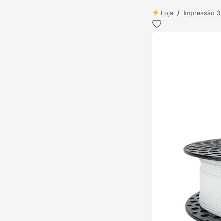
Loja
/
Impressão 
TOP VENDAS
ENVIO 24H