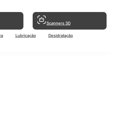
Scanners 3D
za
Lubricação
Desidratação