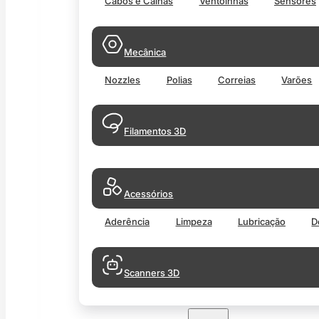
Cabos e Calhas
Ventoinhas
Sensores
Mecânica
Nozzles
Polias
Correias
Varões
Filamentos 3D
Acessórios
Aderência
Limpeza
Lubricação
D
Scanners 3D