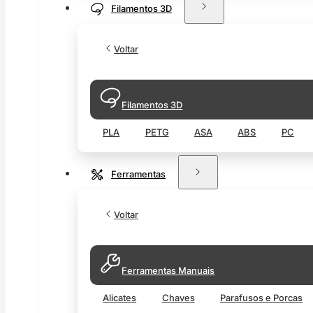
Filamentos 3D
Voltar
Filamentos 3D
PLA
PETG
ASA
ABS
PC
Ferramentas
Voltar
Ferramentas Manuais
Alicates
Chaves
Parafusos e Porcas