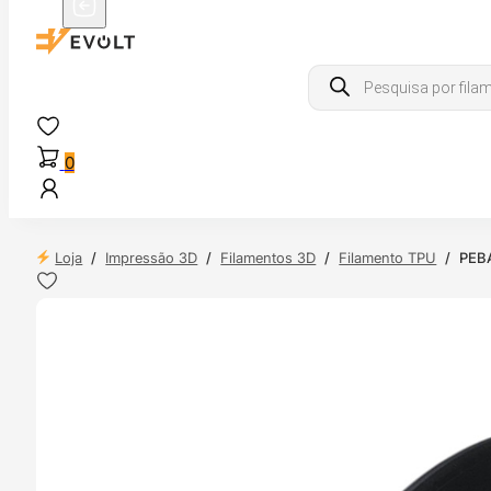
Products
search
0
Loja
/
Impressão 3D
/
Filamentos 3D
/
Filamento TPU
/
PEBA
 24H