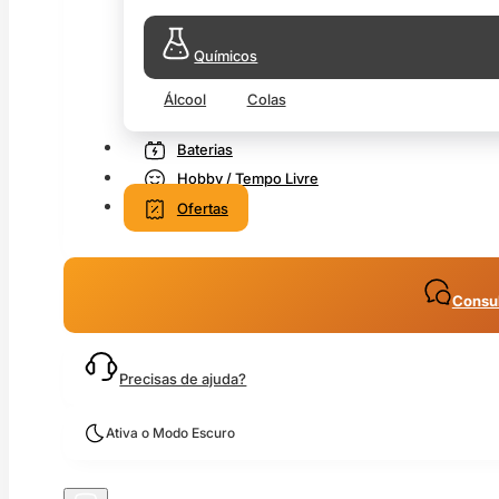
Químicos
Álcool
Colas
Baterias
Hobby / Tempo Livre
Ofertas
Consul
Precisas de ajuda?
Ativa o Modo Escuro