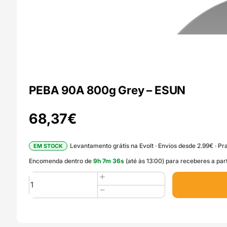
PEBA 90A 800g Grey – ESUN
68,37
€
Levantamento grátis na Evolt · Envios desde 2.99€ · Pra
EM STOCK
Encomenda dentro de
9
h
7
m
34
s
(até às 13:00) para receberes a par
Quantidade
de
PEBA
90A
800g