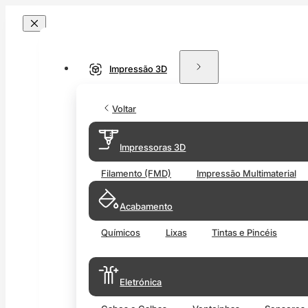
Impressão 3D
Voltar
Impressoras 3D
Filamento (FMD)
Impressão Multimaterial
Acabamento
Químicos
Lixas
Tintas e Pincéis
Eletrónica