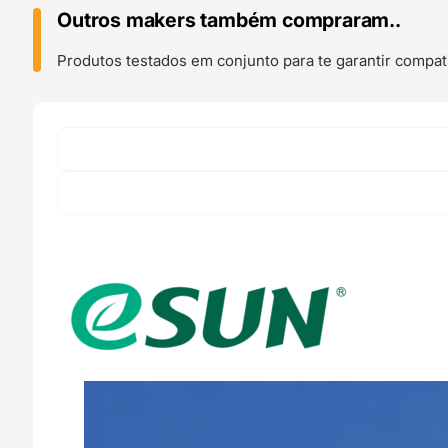
Grey
Outros makers também compraram..
-
ESUN
Produtos testados em conjunto para te garantir compati