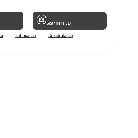
Scanners 3D
za
Lubricação
Desidratação