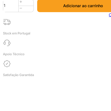
Quantidade
Adicionar ao carrinho
de
PETG
C
10m
(Amostra)
Transparente
Stock em Portugal
Transparent
-
WINKLE
Apoio Técnico
Satisfação Garantida