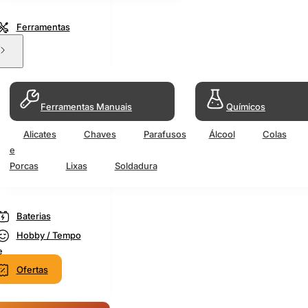
Ferramentas
Ferramentas Manuais
Químicos
Alicates
Chaves
Parafusos
Álcool
Colas
e
Porcas
Lixas
Soldadura
Baterias
Hobby / Tempo
e
Ofertas