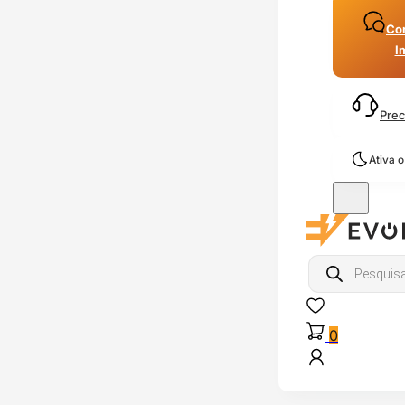
Con
I
Prec
Ativa 
Products
search
0