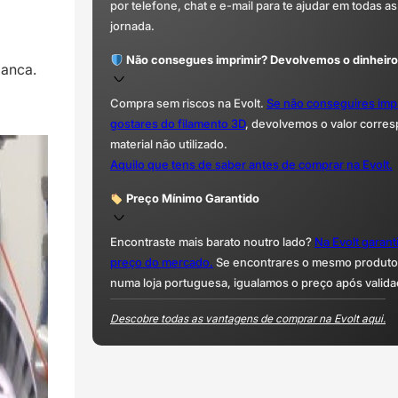
por telefone, chat e e-mail para te ajudar em todas as
jornada.
Não consegues imprimir? Devolvemos o dinheiro
manca.
Compra sem riscos na Evolt.
Se não conseguires imp
gostares do filamento 3D
, devolvemos o valor corre
material não utilizado.
Aquilo que tens de saber antes de comprar na Evolt.
Preço Mínimo Garantido
Encontraste mais barato noutro lado?
Na Evolt garan
preço do mercado.
Se encontrares o mesmo produto 
numa loja portuguesa, igualamos o preço após valida
Descobre todas as vantagens de comprar na Evolt aqui.