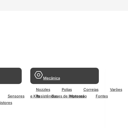
Mecânica
Nozzles
Polias
Correias
Varões
Sensores
e Kits
Resistências
Bases de Impressão
Motores
Fontes
istores