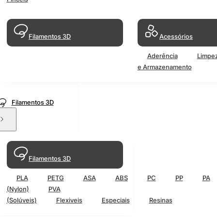
Filamentos 3D
Acessórios
Aderência
Limpe
e Armazenamento
Filamentos 3D
Filamentos 3D
PLA
PETG
ASA
ABS
PC
PP
PA
(Nylon)
PVA
(Solúveis)
Flexiveis
Especiais
Resinas