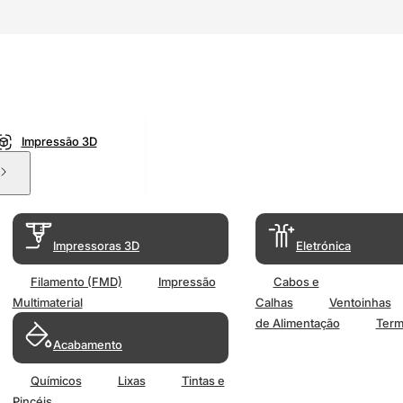
Impressão 3D
Impressoras 3D
Eletrónica
Filamento (FMD)
Impressão
Cabos e
Multimaterial
Calhas
Ventoinhas
de Alimentação
Term
Acabamento
Químicos
Lixas
Tintas e
Pincéis