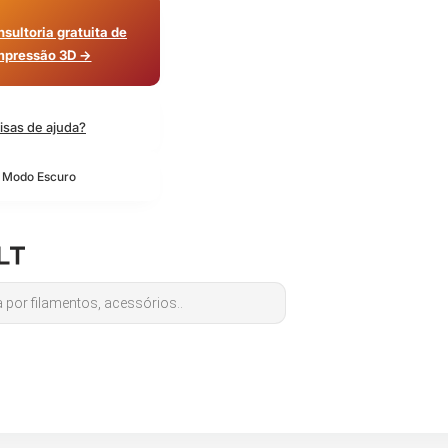
sultoria gratuita de
mpressão 3D →
isas de ajuda?
o Modo Escuro