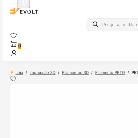
Products
search
0
Loja
/
Impressão 3D
/
Filamentos 3D
/
Filamento PETG
/
PET
 24H