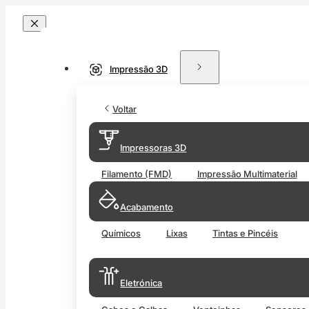
Impressão 3D
Voltar
Impressoras 3D
Filamento (FMD)
Impressão Multimaterial
Acabamento
Químicos
Lixas
Tintas e Pincéis
Eletrónica