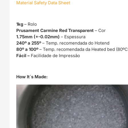
Material Safety Data Sheet
1kg
– Rolo
Prusament Carmine Red Transparent
– Cor
1.75mm (+-0.02mm)
– Espessura
240º a 255º
– Temp. recomendada do Hotend
80º a 100º
– Temp. recomendada da Heated bed (80ºC
Fácil –
Facilidade de Impressão
How It´s Made: