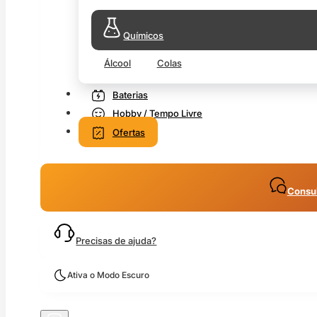
Químicos
Álcool
Colas
Baterias
Hobby / Tempo Livre
Ofertas
Consul
Precisas de ajuda?
Ativa o Modo Escuro