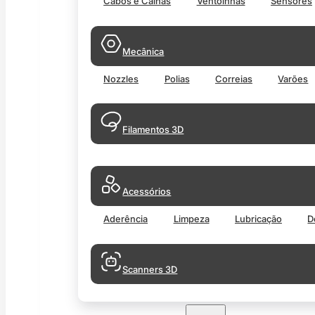
Cabos e Calhas
Ventoinhas
Sensores
Mecânica
Nozzles
Polias
Correias
Varões
Filamentos 3D
Acessórios
Aderência
Limpeza
Lubricação
D
Scanners 3D