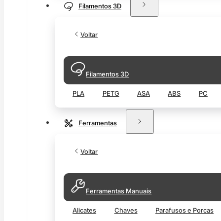
Filamentos 3D
Voltar
Filamentos 3D
PLA
PETG
ASA
ABS
PC
Ferramentas
Voltar
Ferramentas Manuais
Alicates
Chaves
Parafusos e Porcas