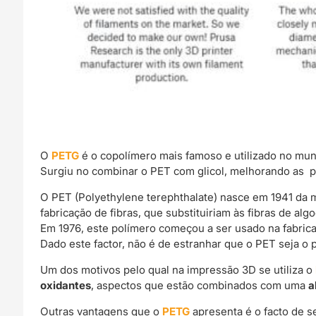
O
PETG
é o copolímero mais famoso e utilizado no mu
Surgiu no combinar o PET com glicol, melhorando as p
O PET (Polyethylene terephthalate) nasce em 1941 da m
fabricação de fibras, que substituiriam às fibras de alg
Em 1976, este polímero começou a ser usado na fabrica
Dado este factor, não é de estranhar que o PET seja o 
Um dos motivos pelo qual na impressão 3D se utiliza o
oxidantes
, aspectos que estão combinados com uma
a
Outras vantagens que o
PETG
apresenta é o facto de s