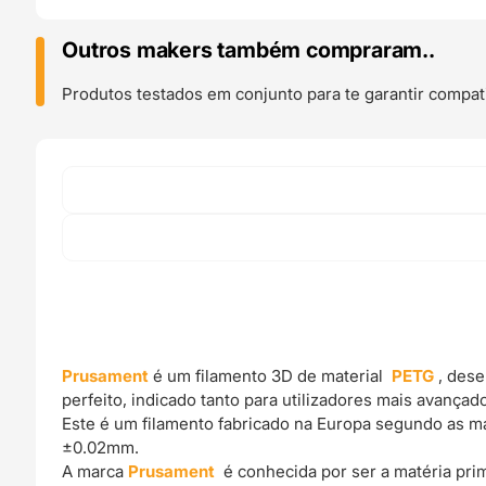
Prusament
Carmine
Outros makers também compraram..
Red
Transparent
Produtos testados em conjunto para te garantir compati
-
Prusa
Original
Prusament
é um filamento 3D de material
PETG
, des
perfeito, indicado tanto para utilizadores mais avança
Este é um filamento fabricado na Europa segundo as mai
±0.02mm.
A marca
Prusament
é conhecida por ser a matéria pr