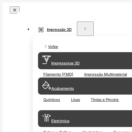
Impressão 3D
Voltar
Impressoras 3D
Filamento (FMD)
Impressão Multimaterial
Acabamento
Químicos
Lixas
Tintas e Pincéis
Eletrónica