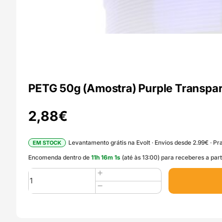
PETG 50g (Amostra) Purple Transpar
2,88
€
Levantamento grátis na Evolt · Envios desde 2.99€ · Pra
EM STOCK
Encomenda dentro de
11
h
16
m
0
s
(até às 13:00) para receberes a pa
Quantidade
de
PETG
50g
(Amostra)