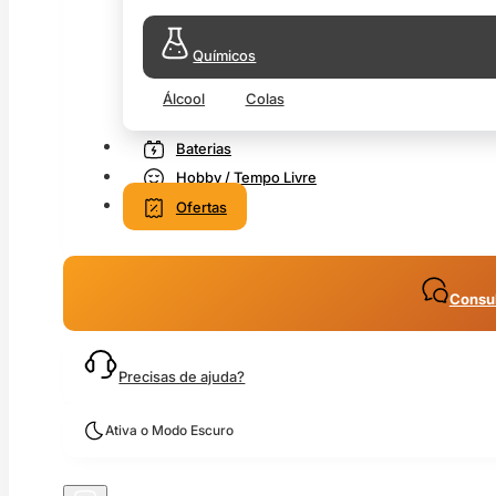
Químicos
Álcool
Colas
Baterias
Hobby / Tempo Livre
Ofertas
Consul
Precisas de ajuda?
Ativa o Modo Escuro