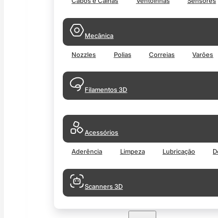
Cabos e Calhas
Ventoinhas
Sensores
Mecânica
Nozzles
Polias
Correias
Varões
Filamentos 3D
Acessórios
Aderência
Limpeza
Lubricação
D
Scanners 3D