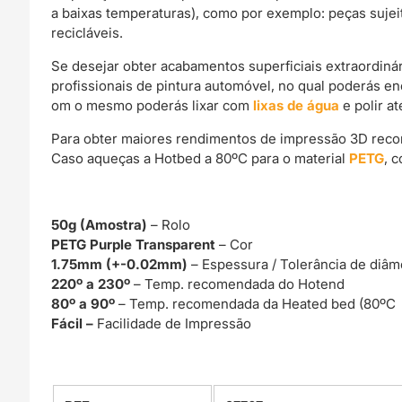
a baixas temperaturas), como por exemplo: peças sujei
recicláveis.
Se desejar obter acabamentos superficiais extraordin
profissionais de pintura automóvel, no qual poderás e
om o mesmo poderás lixar com
lixas de água
e polir a
Para obter maiores rendimentos de impressão 3D rec
Caso aqueças a Hotbed a 80ºC para o material
PETG
, 
50g (Amostra)
– Rolo
PETG Purple Transparent
– Cor
1.75mm (+-0.02mm)
– Espessura / Tolerância de diâm
220º a 230º
– Temp. recomendada do Hotend
80º a 90º
– Temp. recomendada da Heated bed (80ºC 
Fácil –
Facilidade de Impressão