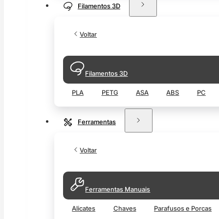
Filamentos 3D
Voltar
Filamentos 3D
PLA
PETG
ASA
ABS
PC
Ferramentas
Voltar
Ferramentas Manuais
Alicates
Chaves
Parafusos e Porcas