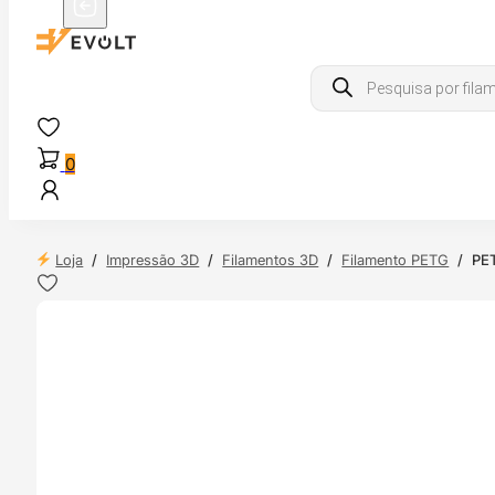
Products
search
0
Loja
/
Impressão 3D
/
Filamentos 3D
/
Filamento PETG
/
PET
 24H