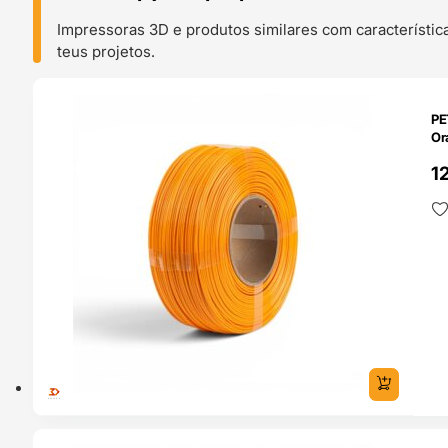
Impressoras 3D e produtos similares com característic
teus projetos.
O 24H
PE
Or
1