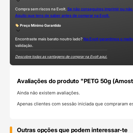
Compra sem riscos na Evolt.
Se não conseguires imprimir ou não
Aquilo que tens de saber antes de comprar na Evolt.
Preço Mínimo Garantido
Encontraste mais barato noutro lado?
Na Evolt garantimos o mel
validação.
Descobre todas as vantagens de comprar na Evolt aqui.
Avaliações do produto "PETG 50g (Amostr
Ainda não existem avaliações.
Apenas clientes com sessão iniciada que compraram es
Outras opções que podem interessar-te