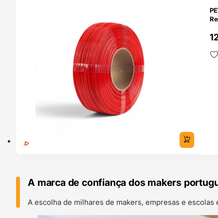
O 24H
PE
Re
1
A marca de confiança dos makers portug
A escolha de milhares de makers, empresas e escolas 