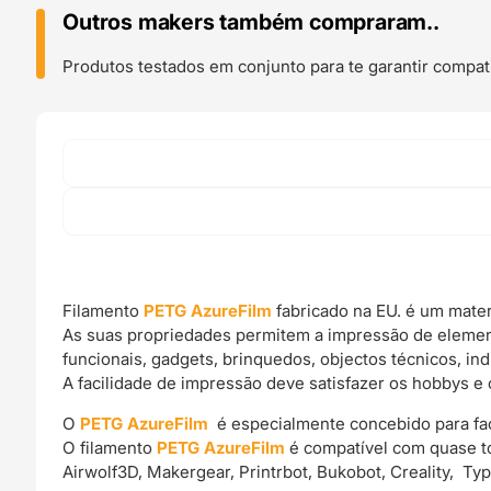
Purple
Outros makers também compraram..
Transparent
-
Produtos testados em conjunto para te garantir compati
Azurefilm
Filamento
PETG AzureFilm
fabricado na EU. é um mater
As suas propriedades permitem a impressão de elemen
funcionais, gadgets, brinquedos, objectos técnicos, ind
A facilidade de impressão deve satisfazer os hobbys e 
O
PETG AzureFilm
é especialmente concebido para facil
O filamento
PETG AzureFilm
é compatível com quase t
Airwolf3D, Makergear, Printrbot, Bukobot, Creality, Ty