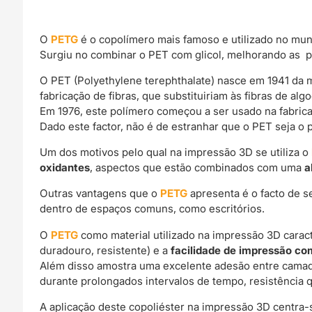
O
PETG
é o copolímero mais famoso e utilizado no mu
Surgiu no combinar o PET com glicol, melhorando as p
O PET (Polyethylene terephthalate) nasce em 1941 da m
fabricação de fibras, que substituiriam às fibras de alg
Em 1976, este polímero começou a ser usado na fabrica
Dado este factor, não é de estranhar que o PET seja o 
Um dos motivos pelo qual na impressão 3D se utiliza o
oxidantes
, aspectos que estão combinados com uma
a
Outras vantagens que o
PETG
apresenta é o facto de s
dentro de espaços comuns, como escritórios.
O
PETG
como material utilizado na impressão 3D carac
duradouro, resistente) e a
facilidade de impressão c
Além disso amostra uma excelente adesão entre camad
durante prolongados intervalos de tempo, resistência q
A aplicação deste copoliéster na impressão 3D centra