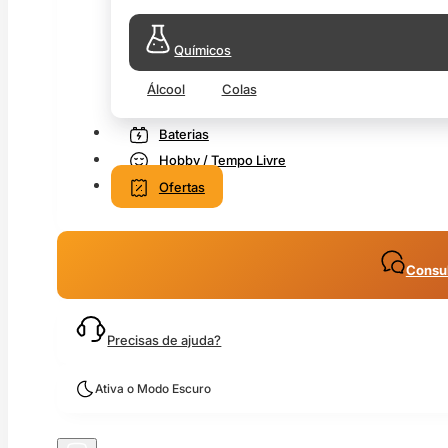
Químicos
Álcool
Colas
Baterias
Hobby / Tempo Livre
Ofertas
Consul
Precisas de ajuda?
Ativa o Modo Escuro