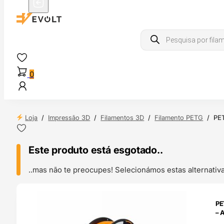
Products
search
0
Loja
/
Impressão 3D
/
Filamentos 3D
/
Filamento PETG
/
PET
Este produto está esgotado..
..mas não te preocupes! Selecionámos estas alternat
ENDAS
PE
4H
– 