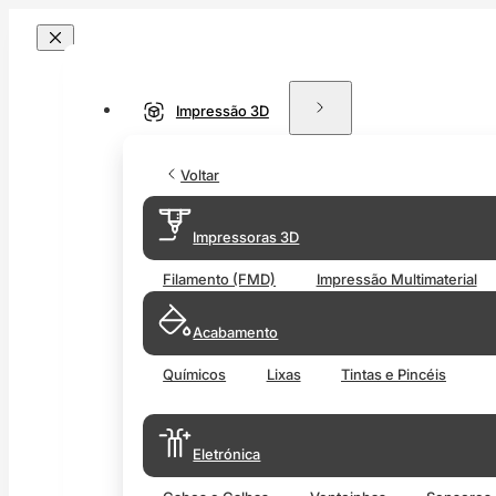
Impressão 3D
Voltar
Impressoras 3D
Filamento (FMD)
Impressão Multimaterial
Acabamento
Químicos
Lixas
Tintas e Pincéis
Eletrónica