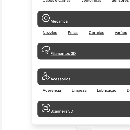
Cabos e Calhas
Ventoinhas
Sensores
Mecânica
Nozzles
Polias
Correias
Varões
Filamentos 3D
Acessórios
Aderência
Limpeza
Lubricação
D
Scanners 3D