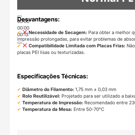
Desvantagens:
00:00
00:00
Necessidade de Secagem:
Para obter a melhor q
00:13
impressão prolongadas, para evitar problemas de abso
Compatibilidade Limitada com Placas Frias:
Não 
placas PEI lisas ou texturizadas.
Especificações Técnicas:
Diâmetro do Filamento:
1,75 mm ± 0,03 mm
Rolo Reutilizável:
Projetado para ser utilizado a bai
Temperatura de Impressão:
Recomendado entre 23
Temperatura da Mesa:
Entre 50-70°C