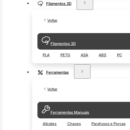
Filamentos 3D
Voltar
Filamentos 3D
PLA
PETG
ASA
ABS
PC
Ferramentas
Voltar
Ferramentas Manuais
Alicates
Chaves
Parafusos e Porcas