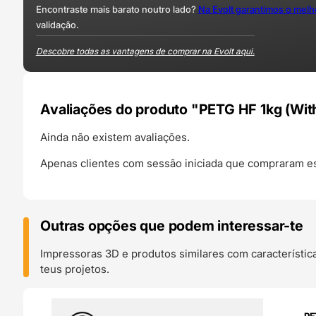
Encontraste mais barato noutro lado?
Na Evolt garantimos o mel
validação.
Descobre todas as vantagens de comprar na Evolt aqui.
Avaliações do produto "PETG HF 1kg (Wit
Ainda não existem avaliações.
Apenas clientes com sessão iniciada que compraram es
Outras opções que podem interessar-te
Impressoras 3D e produtos similares com característic
teus projetos.
O 24H