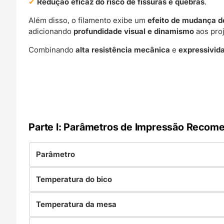
Redução eficaz do risco de fissuras e quebras
.
Além disso, o filamento exibe um
efeito de mudança de
adicionando
profundidade visual e dinamismo
aos proj
Combinando
alta resistência mecânica
e
expressivida
Parte I: Parâmetros de Impressão Recom
Parâmetro
Temperatura do bico
Temperatura da mesa