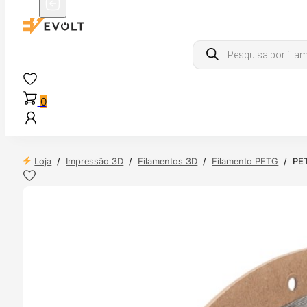
Products
search
0
Loja
/
Impressão 3D
/
Filamentos 3D
/
Filamento PETG
/
PET
 24H