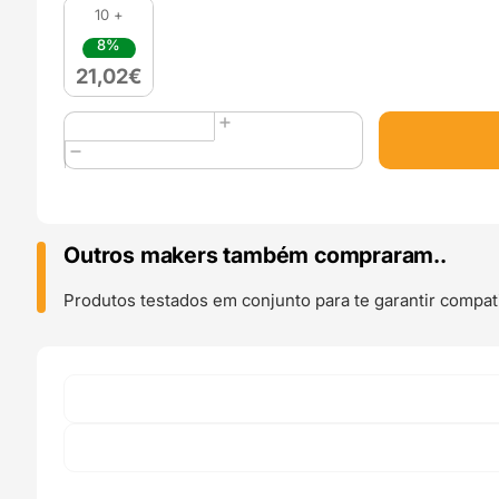
10 +
8%
21,02
€
Quantidade
de
PETG
Hyper
Speed
Burnt
Outros makers também compraram..
Titanium
1kg
Produtos testados em conjunto para te garantir compati
Dark
Gold
ERYONE