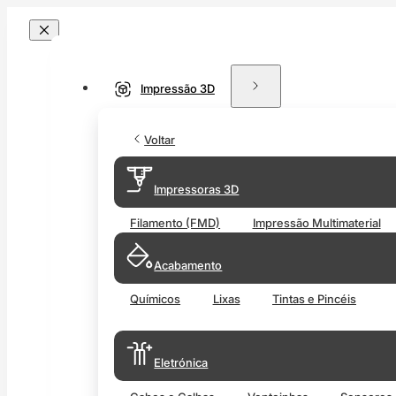
Impressão 3D
Voltar
Impressoras 3D
Filamento (FMD)
Impressão Multimaterial
Acabamento
Químicos
Lixas
Tintas e Pincéis
Eletrónica