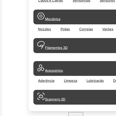
Cabos e Calhas
Ventoinhas
Sensores
Mecânica
Nozzles
Polias
Correias
Varões
Filamentos 3D
Acessórios
Aderência
Limpeza
Lubricação
D
Scanners 3D