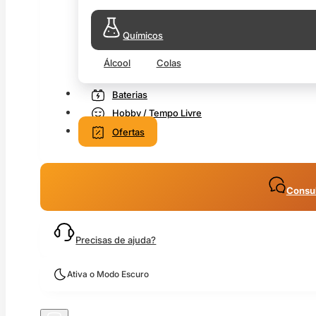
Químicos
Álcool
Colas
Baterias
Hobby / Tempo Livre
Ofertas
Consul
Precisas de ajuda?
Ativa o Modo Escuro