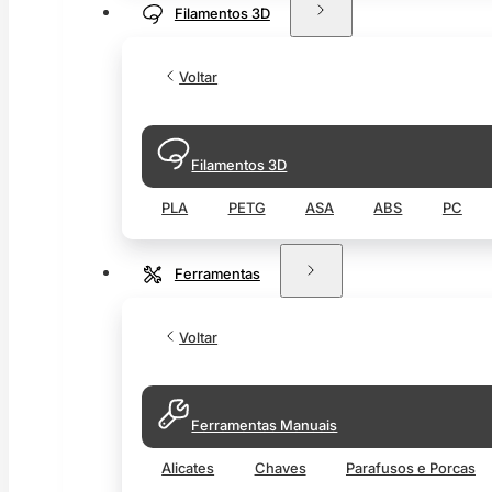
Filamentos 3D
Voltar
Filamentos 3D
PLA
PETG
ASA
ABS
PC
Ferramentas
Voltar
Ferramentas Manuais
Alicates
Chaves
Parafusos e Porcas