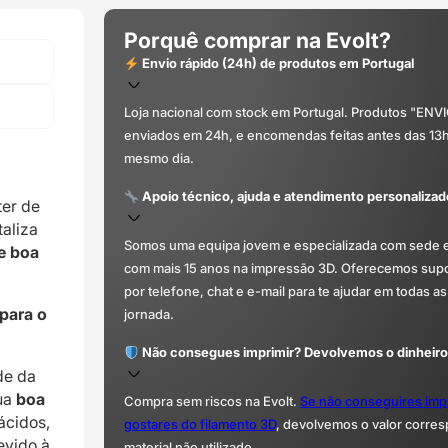
Porquê comprar na Evolt?
Envio rápido (24h) de produtos em Portugal
Loja nacional com stock em Portugal. Produtos "ENV
enviados em 24h, e encomendas feitas antes das 13
mesmo dia.
Apoio técnico, ajuda e atendimento personalizad
ter de
taliza
Somos uma equipa jovem e especializada com sede 
e boa
com mais 15 anos na impressão 3D. Oferecemos supor
por telefone, chat e e-mail para te ajudar em todas as
 para o
jornada.
Não consegues imprimir? Devolvemos o dinheiro
de da
sua
boa
Compra sem riscos na Evolt.
Se não conseguires imp
ácidos,
gostares do filamento 3D
, devolvemos o valor corre
evido à
material não utilizado.