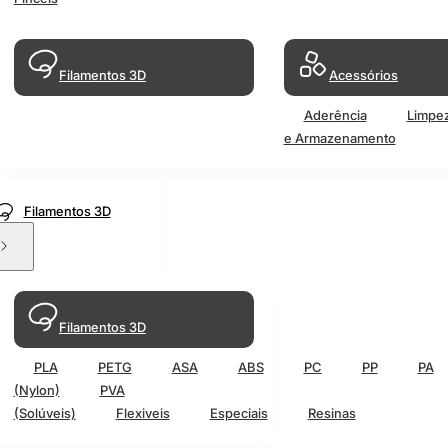
Filamentos 3D
Acessórios
Aderência
Limpe
e Armazenamento
Filamentos 3D
Filamentos 3D
PLA
PETG
ASA
ABS
PC
PP
PA
(Nylon)
PVA
(Solúveis)
Flexiveis
Especiais
Resinas