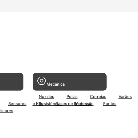
Mecânica
Nozzles
Polias
Correias
Varões
Sensores
e Kits
Resistências
Bases de Impressão
Motores
Fontes
istores