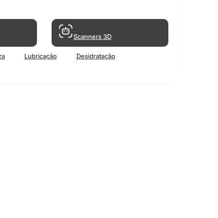
Scanners 3D
za
Lubricação
Desidratação