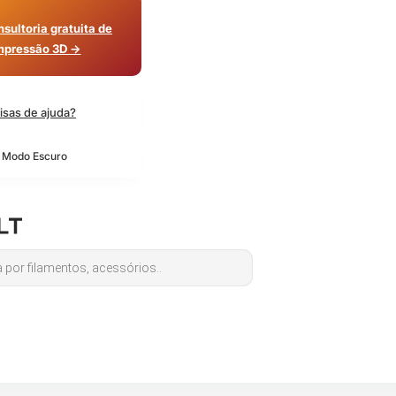
sultoria gratuita de
mpressão 3D →
isas de ajuda?
o Modo Escuro