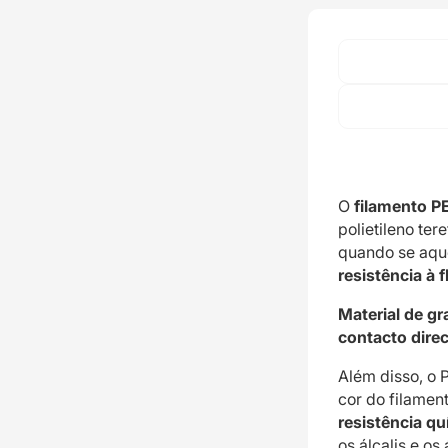
O
filamento P
polietileno ter
quando se aqu
resistência à 
Material de gr
contacto dire
Além disso, o 
cor do filamen
resistência qu
os álcalis e o