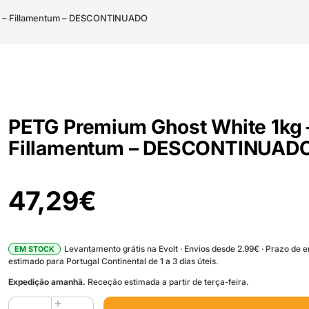
g – Fillamentum – DESCONTINUADO
PETG Premium Ghost White 1kg 
Fillamentum – DESCONTINUAD
47,29
€
Levantamento grátis na Evolt · Envios desde 2.99€ · Prazo de 
EM STOCK
estimado para Portugal Continental de 1 a 3 dias úteis.
Expedição amanhã.
Receção estimada a partir de terça-feira.
Quantidade