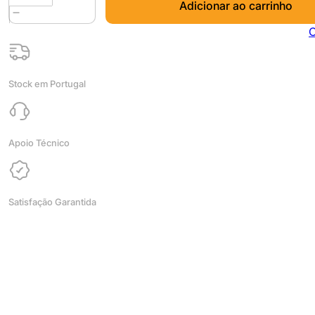
Adicionar ao carrinho
de
PETG
C
Premium
Ghost
White
Stock em Portugal
1kg
-
Fillamentum
-
Apoio Técnico
DESCONTINUADO
Satisfação Garantida