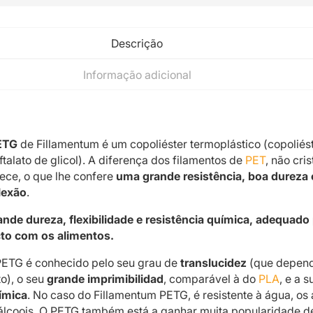
Descrição
Informação adicional
ETG
de Fillamentum é um copoliéster termoplástico (copoliés
eftalato de glicol). A diferença dos filamentos de
PET
, não cris
ece, o que lhe confere
uma grande resistência, boa dureza 
flexão
.
ande dureza, flexibilidade e resistência química, adequado
cto com os alimentos.
PETG é conhecido pelo seu grau de
translucidez
(que depen
to), o seu
grande imprimibilidad
, comparável à do
PLA
, e a 
ímica
. No caso do Fillamentum PETG, é resistente à água, os 
s álcoois. O PETG também está a ganhar muita popularidade d