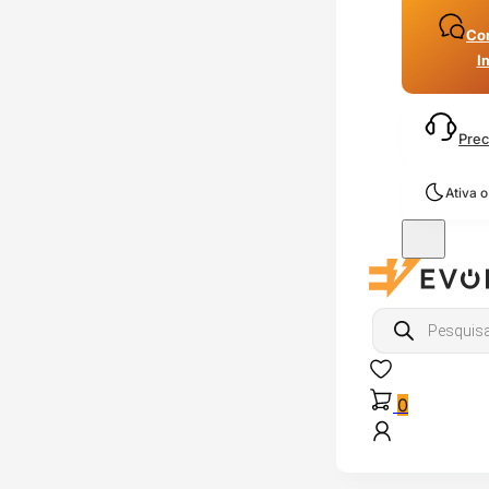
Con
I
Prec
Ativa 
Products
search
0