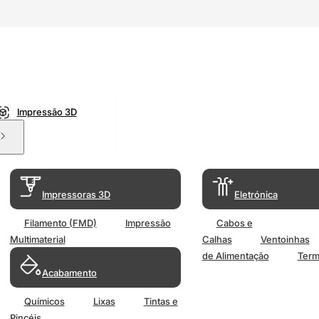
Impressão 3D
Impressoras 3D
Eletrónica
Filamento (FMD)
Impressão
Cabos e
Multimaterial
Calhas
Ventoinhas
de Alimentação
Term
Acabamento
Químicos
Lixas
Tintas e
Pincéis