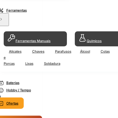
Ferramentas
Ferramentas Manuais
Químicos
Alicates
Chaves
Parafusos
Álcool
Colas
e
Porcas
Lixas
Soldadura
Baterias
Hobby / Tempo
e
Ofertas