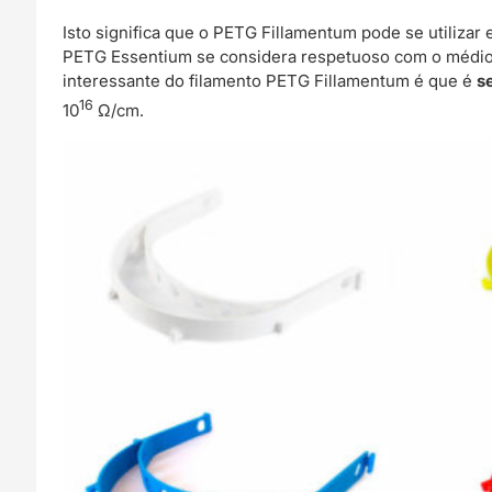
Isto significa que o PETG Fillamentum pode se utilizar
PETG Essentium se considera respetuoso com o médio
interessante do filamento PETG Fillamentum é que é
s
16
10
Ω/cm.