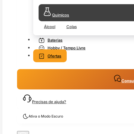
Químicos
Álcool
Colas
Baterias
Hobby / Tempo Livre
Ofertas
Consul
Precisas de ajuda?
Ativa o Modo Escuro