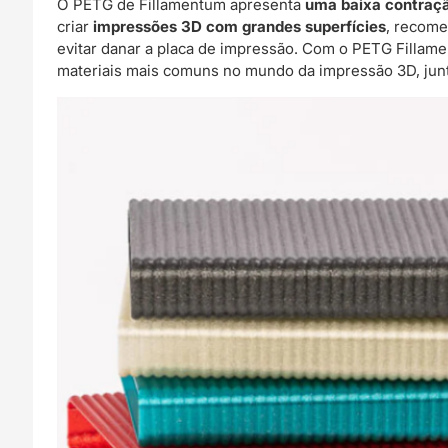
O PETG de Fillamentum apresenta
uma baixa contraç
criar
impressões 3D com grandes superfícies
, recome
evitar danar a placa de impressão. Com o PETG Filla
materiais mais comuns no mundo da impressão 3D, jun