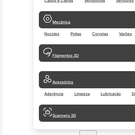
Cabos e Calhas
Ventoinhas
Sensores
Mecânica
Nozzles
Polias
Correias
Varões
Filamentos 3D
Acessórios
Aderência
Limpeza
Lubricação
D
Scanners 3D