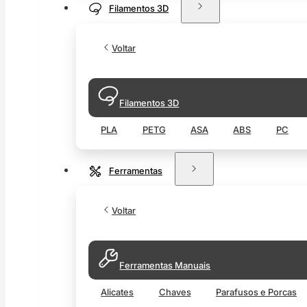
Filamentos 3D
Voltar
Filamentos 3D
PLA
PETG
ASA
ABS
PC
Ferramentas
Voltar
Ferramentas Manuais
Alicates
Chaves
Parafusos e Porcas