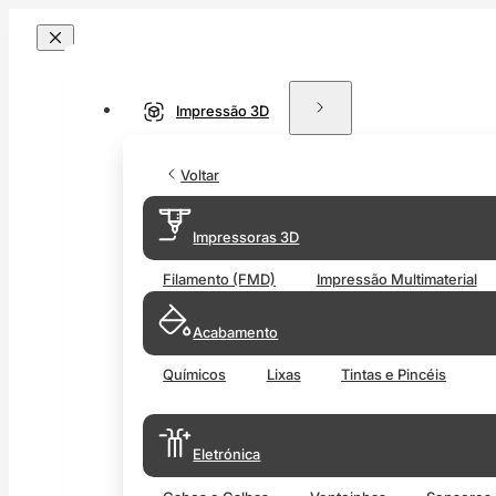
Impressão 3D
Voltar
Impressoras 3D
Filamento (FMD)
Impressão Multimaterial
Acabamento
Químicos
Lixas
Tintas e Pincéis
Eletrónica