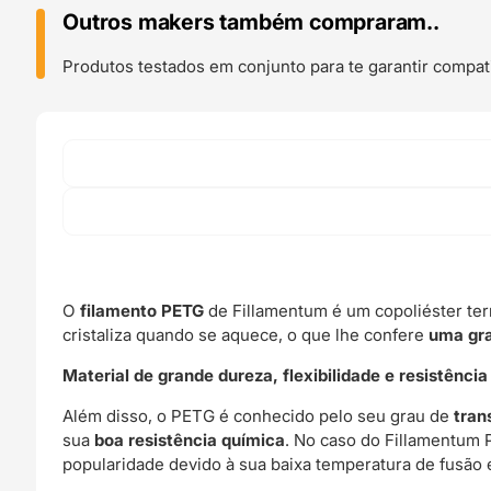
Grey
Outros makers também compraram..
1kg
-
Produtos testados em conjunto para te garantir compati
Fillamentum
-
DESCONTINUADO
O
filamento PETG
de Fillamentum é um copoliéster termo
cristaliza quando se aquece, o que lhe confere
uma gra
Material de grande dureza, flexibilidade e resistênc
Além disso, o PETG é conhecido pelo seu grau de
tran
sua
boa resistência química
. No caso do Fillamentum P
popularidade devido à sua baixa temperatura de fusão