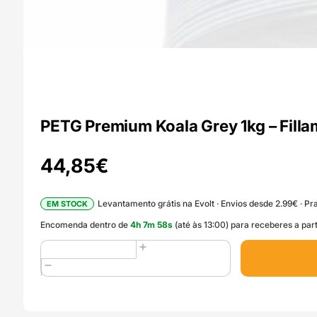
PETG Premium Koala Grey 1kg – Fi
44,85
€
Levantamento grátis na Evolt · Envios desde 2.99€ · Pra
EM STOCK
Encomenda dentro de
4
h
7
m
57
s
(até às 13:00) para receberes a par
Quantidade
de
PETG
Premium
Koala