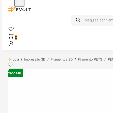
Products
search
0
Loja
/
Impressão 3D
/
Filamentos 3D
/
Filamento PETG
/
PE
ENVIO 24H
OUTLET