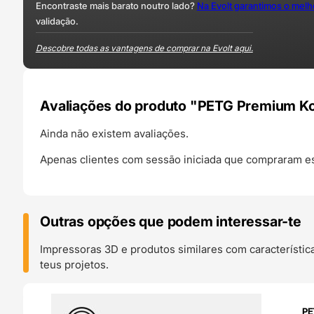
Encontraste mais barato noutro lado?
Na Evolt garantimos o mel
validação.
Descobre todas as vantagens de comprar na Evolt aqui.
Avaliações do produto "PETG Premium K
Ainda não existem avaliações.
Apenas clientes com sessão iniciada que compraram es
Outras opções que podem interessar-te
Impressoras 3D e produtos similares com característic
teus projetos.
O 24H
PE