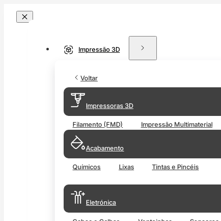
Impressão 3D
Voltar
Impressoras 3D
Filamento (FMD)
Impressão Multimaterial
Acabamento
Químicos
Lixas
Tintas e Pincéis
Eletrónica