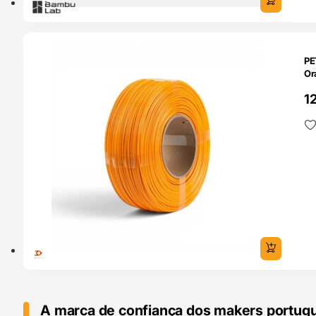
O 24H
PE
Or
1
A marca de confiança dos makers portug