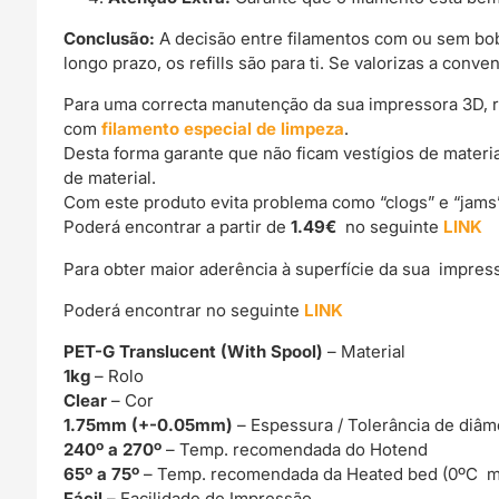
Conclusão:
A decisão entre filamentos com ou sem bob
longo prazo, os refills são para ti. Se valorizas a con
Para uma correcta manutenção da sua impressora 3D, 
com
filamento especial de limpeza
.
Desta forma garante que não ficam vestígios de materi
de material.
Com este produto evita problema como “clogs” e “jams
Poderá encontrar a partir de
1.49€
no seguinte
LINK
Para obter maior aderência à superfície da sua impre
Poderá encontrar no seguinte
LINK
PET-G Translucent (With Spool)
– Material
1kg
– Rolo
Clear
– Cor
1.75mm (+-0.05mm)
– Espessura / Tolerância de diâm
240º a 270º
– Temp. recomendada do Hotend
65º a 75º
– Temp. recomendada da Heated bed (0ºC m
Fácil –
Facilidade de Impressão