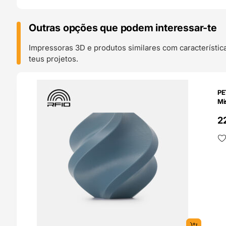
Outras opções que podem interessar-te
Impressoras 3D e produtos similares com característic
teus projetos.
O 24H
PE
Mi
2