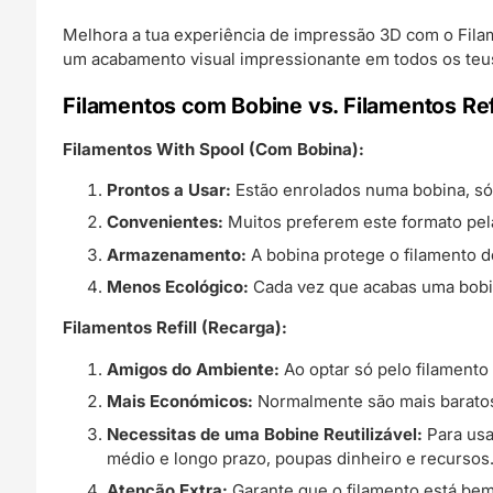
Melhora a tua experiência de impressão 3D com o Fila
um acabamento visual impressionante em todos os teus
Filamentos com Bobine vs. Filamentos Refi
Filamentos With Spool (Com Bobina):
Prontos a Usar:
Estão enrolados numa bobina, só 
Convenientes:
Muitos preferem este formato pel
Armazenamento:
A bobina protege o filamento d
Menos Ecológico:
Cada vez que acabas uma bobina
Filamentos Refill (Recarga):
Amigos do Ambiente:
Ao optar só pelo filamento 
Mais Económicos:
Normalmente são mais baratos,
Necessitas de uma Bobine Reutilizável:
Para usar
médio e longo prazo, poupas dinheiro e recursos
Atenção Extra:
Garante que o filamento está bem