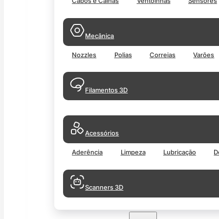
Cabos e Calhas
Ventoinhas
Sensores
Mecânica
Nozzles
Polias
Correias
Varões
Filamentos 3D
Acessórios
Aderência
Limpeza
Lubricação
D
Scanners 3D