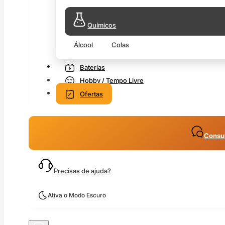
Químicos
Álcool
Colas
Baterias
Hobby / Tempo Livre
Ofertas
Consul
Precisas de ajuda?
Ativa o Modo Escuro