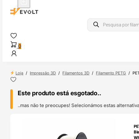
Products
search
0
Loja
/
Impressão 3D
/
Filamentos 3D
/
Filamento PETG
/
PET
Este produto está esgotado..
..mas não te preocupes! Selecionámos estas alternat
ENDAS
PE
4H
Bl
Wh