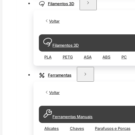
Filamentos 3D
Voltar
Filamentos 3D
PLA
PETG
ASA
ABS
PC
Ferramentas
Voltar
Ferramentas Manuais
Alicates
Chaves
Parafusos e Porcas