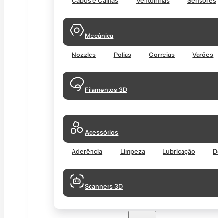
Cabos e Calhas
Ventoinhas
Sensores
Mecânica
Nozzles
Polias
Correias
Varões
Filamentos 3D
Acessórios
Aderência
Limpeza
Lubricação
D
Scanners 3D