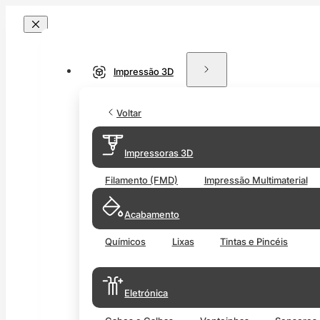
Impressão 3D
Voltar
Impressoras 3D
Filamento (FMD)
Impressão Multimaterial
Acabamento
Químicos
Lixas
Tintas e Pincéis
Eletrónica