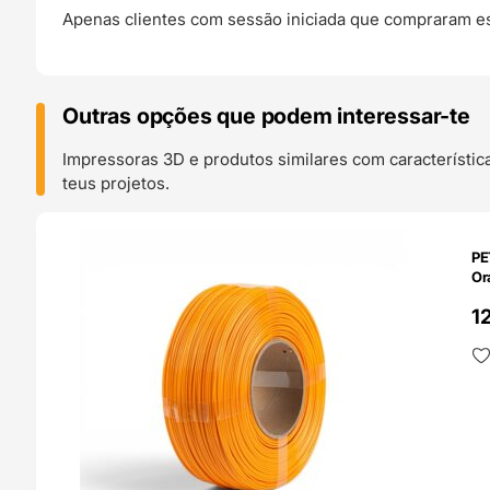
Apenas clientes com sessão iniciada que compraram es
Outras opções que podem interessar-te
Impressoras 3D e produtos similares com característic
teus projetos.
O 24H
PE
Or
1