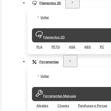
Filamentos 3D
Voltar
Filamentos 3D
PLA
PETG
ASA
ABS
PC
Ferramentas
Voltar
Ferramentas Manuais
Alicates
Chaves
Parafusos e Porcas