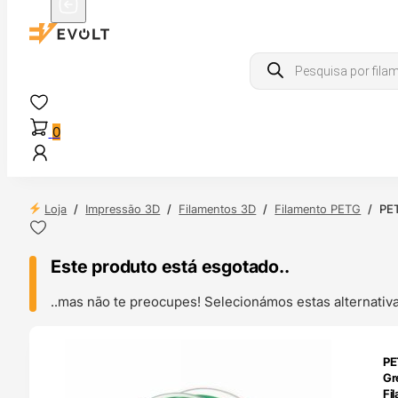
Products
search
0
Loja
/
Impressão 3D
/
Filamentos 3D
/
Filamento PETG
/
PET
Este produto está esgotado..
..mas não te preocupes! Selecionámos estas alternat
ENDAS
PE
4H
Gr
Fi