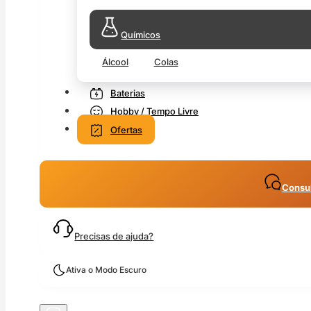
Químicos
Álcool
Colas
Baterias
Hobby / Tempo Livre
Ofertas
Consul
Precisas de ajuda?
Ativa o Modo Escuro