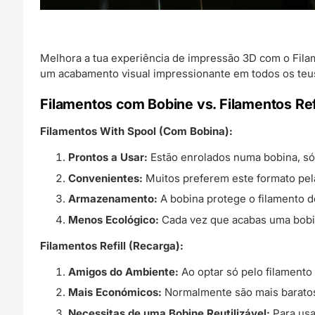
Melhora a tua experiência de impressão 3D com o Fila
um acabamento visual impressionante em todos os teus
Filamentos com Bobine vs. Filamentos Refi
Filamentos With Spool (Com Bobina):
Prontos a Usar:
Estão enrolados numa bobina, só 
Convenientes:
Muitos preferem este formato pel
Armazenamento:
A bobina protege o filamento d
Menos Ecológico:
Cada vez que acabas uma bobina
Filamentos Refill (Recarga):
Amigos do Ambiente:
Ao optar só pelo filamento 
Mais Económicos:
Normalmente são mais baratos,
Necessitas de uma Bobine Reutilizável:
Para usar