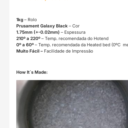
1kg
– Rolo
Prusament Galaxy Black
– Cor
1.75mm (+-0.02mm)
– Espessura
210º a 220º
– Temp. recomendada do Hotend
0º a 60º
– Temp. recomendada da Heated bed (0ºC me
Muito Fácil –
Facilidade de Impressão
How It´s Made: