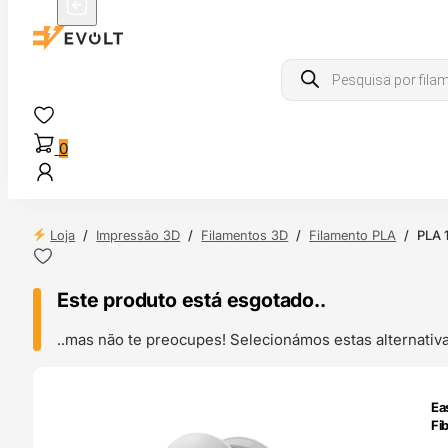
Products
search
0
Loja
/
Impressão 3D
/
Filamentos 3D
/
Filamento PLA
/
PLA 
Este produto está esgotado..
..mas não te preocupes! Selecionámos estas alternat
ENDAS
Ea
4H
Fi