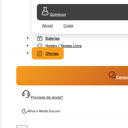
Químicos
Álcool
Colas
Baterias
Hobby / Tempo Livre
Ofertas
Consul
Precisas de ajuda?
Ativa o Modo Escuro