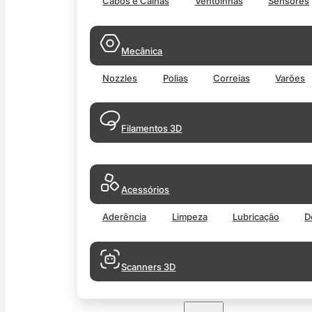
Cabos e Calhas
Ventoinhas
Sensores
Mecânica
Nozzles
Polias
Correias
Varões
Filamentos 3D
Acessórios
Aderência
Limpeza
Lubricação
D
Scanners 3D