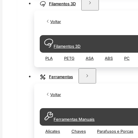
Filamentos 3D
Voltar
Filamentos 3D
PLA
PETG
ASA
ABS
PC
Ferramentas
Voltar
Ferramentas Manuais
Alicates
Chaves
Parafusos e Porcas