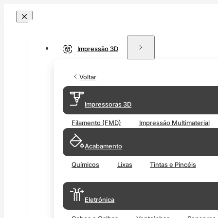
Impressão 3D
Voltar
Impressoras 3D
Filamento (FMD)
Impressão Multimaterial
Acabamento
Químicos
Lixas
Tintas e Pincéis
Eletrónica