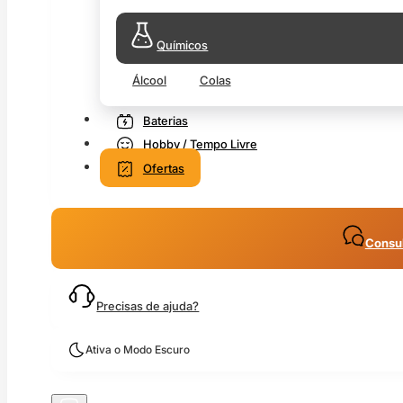
Químicos
Álcool
Colas
Baterias
Hobby / Tempo Livre
Ofertas
Consul
Precisas de ajuda?
Ativa o Modo Escuro