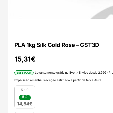
PLA 1kg Silk Gold Rose – GST3D
15,31
€
Levantamento grátis na Evolt · Envios desde 2.99€ · Pra
EM STOCK
Expedição amanhã.
Receção estimada a partir de terça-feira.
5 - 9
5%
14,54
€