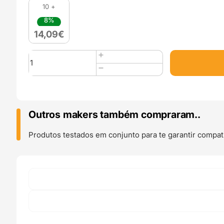
10 +
8%
14,09
€
Quantidade
de
PLA
1kg
Silk
Gold
Outros makers também compraram..
Rose
-
Produtos testados em conjunto para te garantir compati
GST3D