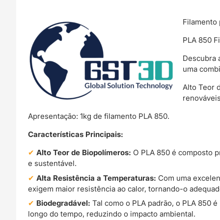
Filamento 
PLA 850 Fi
Descubra a
uma combin
Alto Teor 
renováveis
Apresentação: 1kg de filamento PLA 850.
Características Principais:
Alto Teor de Biopolímeros:
O PLA 850 é composto pr
e sustentável.
Alta Resistência a Temperaturas:
Com uma excelente
exigem maior resistência ao calor, tornando-o adequa
Biodegradável:
Tal como o PLA padrão, o PLA 850 é 
longo do tempo, reduzindo o impacto ambiental.