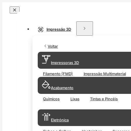
Impressão 3D
Voltar
Impressoras 3D
Filamento (FMD)
Impressão Multimaterial
Acabamento
Químicos
Lixas
Tintas e Pincéis
Eletrónica