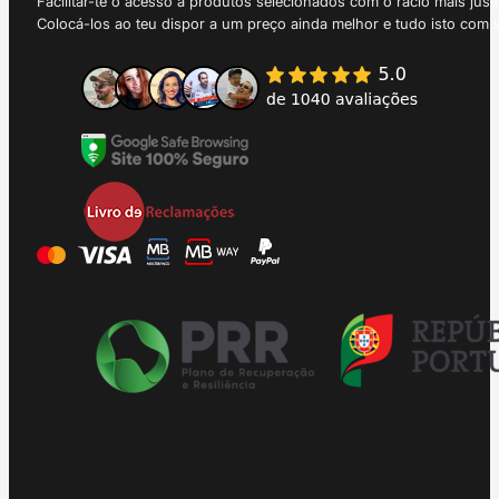
Facilitar-te o acesso a produtos selecionados com o rácio mais just
Colocá-los ao teu dispor a um preço ainda melhor e tudo isto com 