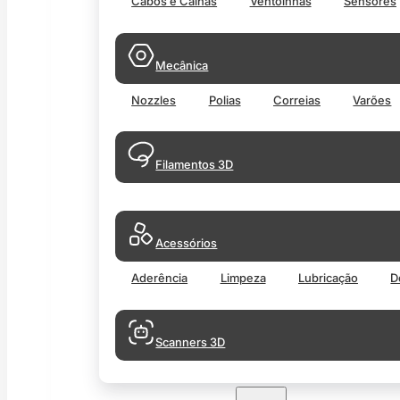
Cabos e Calhas
Ventoinhas
Sensores
Mecânica
Nozzles
Polias
Correias
Varões
Filamentos 3D
Acessórios
Aderência
Limpeza
Lubricação
D
Scanners 3D