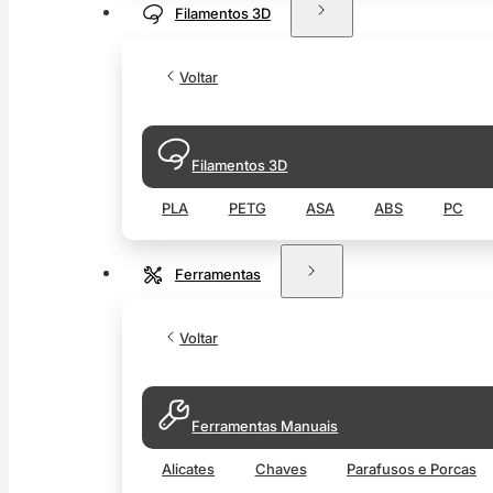
Filamentos 3D
Voltar
Filamentos 3D
PLA
PETG
ASA
ABS
PC
Ferramentas
Voltar
Ferramentas Manuais
Alicates
Chaves
Parafusos e Porcas