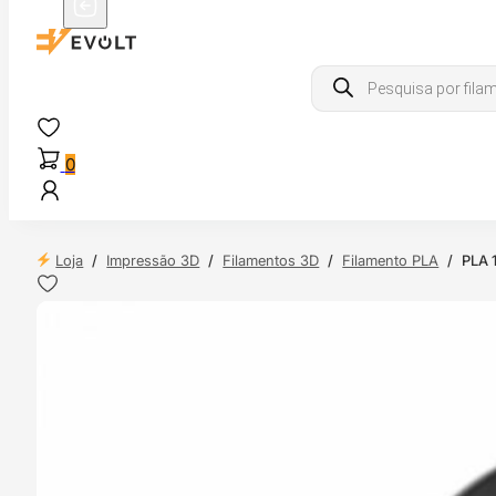
Products
search
0
Loja
/
Impressão 3D
/
Filamentos 3D
/
Filamento PLA
/
PLA 
 24H