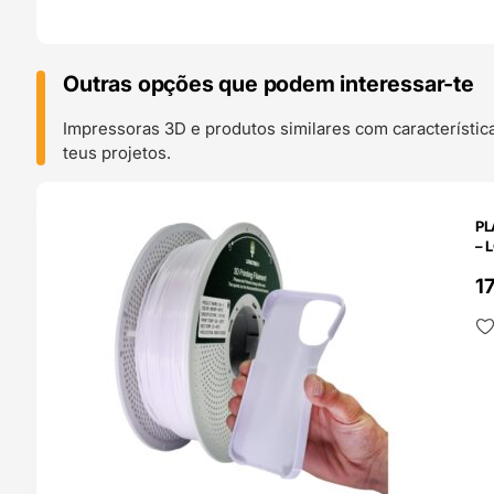
Outras opções que podem interessar-te
Impressoras 3D e produtos similares com característic
teus projetos.
O 24H
PL
– 
1