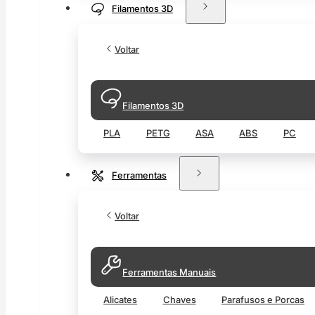
Filamentos 3D
Voltar
Filamentos 3D
PLA
PETG
ASA
ABS
PC
Ferramentas
Voltar
Ferramentas Manuais
Alicates
Chaves
Parafusos e Porcas