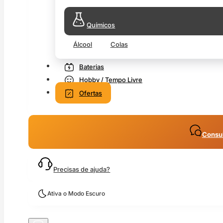
Químicos
Álcool
Colas
Baterias
Hobby / Tempo Livre
Ofertas
Consul
Precisas de ajuda?
Ativa o Modo Escuro