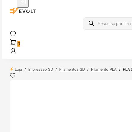
Products
search
0
Loja
/
Impressão 3D
/
Filamentos 3D
/
Filamento PLA
/
PLA 
 24H