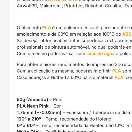
Airwolf3D, Makergear, Printrbot, Bukobot, Creality, Ty
O filamento
PLA
é um polímero estável, permanente e 
amolecimento é de 60ºC em relação aos 100ºC do
ABS
Se desejar obter acabamentos superficiais extraordin
profissionais de pintura automóvel, no qual poderás e
Com o mesmo poderás lixar com
lixas de água
e polir 
Para obter maiores rendimentos de impressão 3D rec
Com a aplicação da mesma, poderás imprimir
PLA
sem 
Caso aqueças a Hotbed a 60ºC para o material
PLA
, c
50g (Amostra)
– Rolo
PLA Neon Pink
– Cor
1.75mm (+-0.02mm)
– Espessura / Tolerância de diâm
190º a 210º
– Temp. recomendada do Hotend
0º a 60º
– Temp. recomendada da Heated bed (0ºC me
Muito Fácil –
Facilidade de Impressão