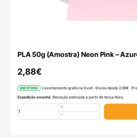
PLA 50g (Amostra) Neon Pink – Azur
2,88
€
Levantamento grátis na Evolt · Envios desde 2.99€ · Pra
EM STOCK
Expedição amanhã.
Receção estimada a partir de terça-feira.
Quantidade
de
PLA
50g
(Amostra)