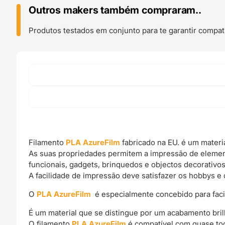
Neon
Outros makers também compraram..
Pink
-
Produtos testados em conjunto para te garantir compati
Azurefilm
Filamento
PLA AzureFilm
fabricado na EU. é um materi
As suas propriedades permitem a impressão de elemen
funcionais, gadgets, brinquedos e objectos decorativos
A facilidade de impressão deve satisfazer os hobbys e 
O
PLA AzureFilm
é especialmente concebido para facili
É um material que se distingue por um acabamento bril
O filamento
PLA AzureFilm
é compatível com quase tod