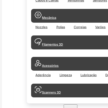
Cabos e Calhas
Ventoinhas
Sensores
Mecânica
Nozzles
Polias
Correias
Varões
Filamentos 3D
Acessórios
Aderência
Limpeza
Lubricação
D
Scanners 3D