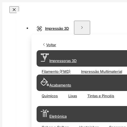
Impressão 3D
Voltar
Impressoras 3D
Filamento (FMD)
Impressão Multimaterial
Acabamento
Químicos
Lixas
Tintas e Pincéis
Eletrónica