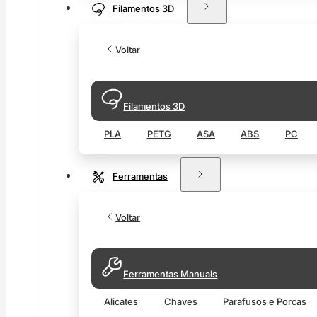
Filamentos 3D
Voltar
Filamentos 3D
PLA
PETG
ASA
ABS
PC
Ferramentas
Voltar
Ferramentas Manuais
Alicates
Chaves
Parafusos e Porcas