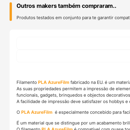
(AMOSTRA)
Outros makers também compraram..
Ocean
Blue
Produtos testados em conjunto para te garantir compati
-
Azurefilm
Filamento
PLA AzureFilm
fabricado na EU. é um materi
As suas propriedades permitem a impressão de elemen
funcionais, gadgets, brinquedos e objectos decorativos
A facilidade de impressão deve satisfazer os hobbys e 
O
PLA AzureFilm
é especialmente concebido para facili
É um material que se distingue por um acabamento bril
O filamento
PLA AzureFilm
é compatível com quase tod