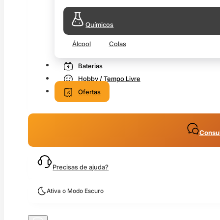
Químicos
Álcool
Colas
Baterias
Hobby / Tempo Livre
Ofertas
Consul
Precisas de ajuda?
Ativa o Modo Escuro