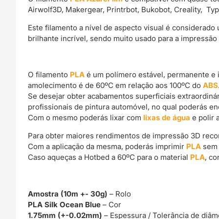
Airwolf3D, Makergear, Printrbot, Bukobot, Creality, Ty
Este filamento a nível de aspecto visual é considerad
brilhante incrível, sendo muito usado para a impressão
O filamento
PLA
é um polímero estável, permanente e 
amolecimento é de 60ºC em relação aos 100ºC do
ABS
Se desejar obter acabamentos superficiais extraordin
profissionais de pintura automóvel, no qual poderás e
Com o mesmo poderás lixar com
lixas de água
e polir 
Para obter maiores rendimentos de impressão 3D rec
Com a aplicação da mesma, poderás imprimir
PLA
sem 
Caso aqueças a Hotbed a 60ºC para o material
PLA
, c
Amostra (10m +- 30g)
– Rolo
PLA Silk Ocean Blue
– Cor
1.75mm (+-0.02mm)
– Espessura / Tolerância de diâm