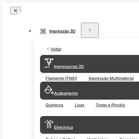
Impressão 3D
Voltar
Impressoras 3D
Filamento (FMD)
Impressão Multimaterial
Acabamento
Químicos
Lixas
Tintas e Pincéis
Eletrónica