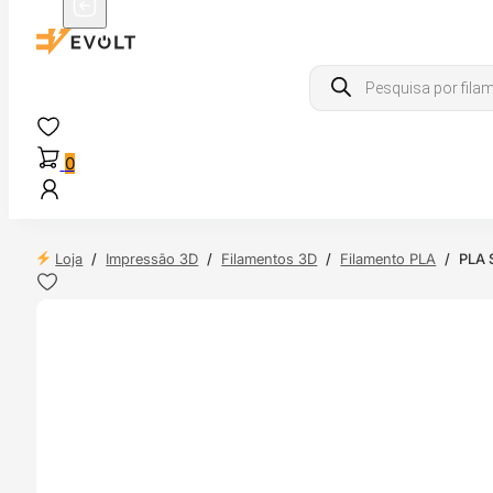
Products
search
0
Loja
/
Impressão 3D
/
Filamentos 3D
/
Filamento PLA
/
PLA 
 24H