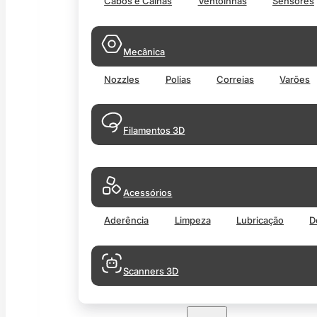
Cabos e Calhas
Ventoinhas
Sensores
Mecânica
Nozzles
Polias
Correias
Varões
Filamentos 3D
Acessórios
Aderência
Limpeza
Lubricação
D
Scanners 3D