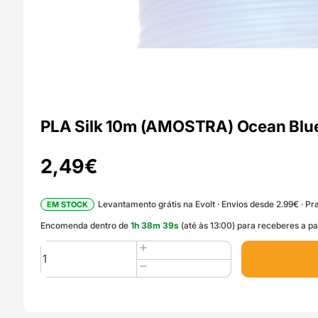
PLA Silk 10m (AMOSTRA) Ocean Blue
2,49
€
Levantamento grátis na Evolt · Envios desde 2.99€ · Pra
EM STOCK
Encomenda dentro de
1
h
38
m
38
s
(até às 13:00) para receberes a p
Quantidade
de
PLA
Silk
10m