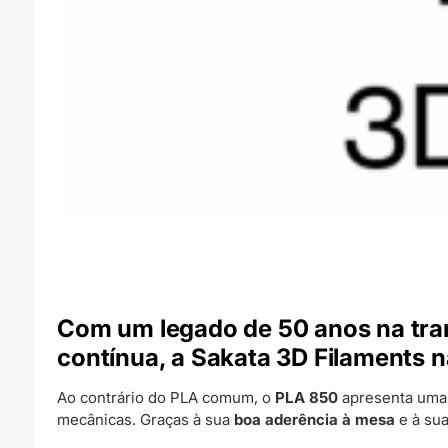
Com um legado de
50 anos na tr
contínua
, a
Sakata 3D Filaments
n
Ao contrário do PLA comum, o
PLA 850
apresenta um
mecânicas. Graças à sua
boa aderência à mesa
e à su