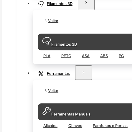
Filamentos 3D
Voltar
Filamentos 3D
PLA
PETG
ASA
ABS
PC
Ferramentas
Voltar
Ferramentas Manuais
Alicates
Chaves
Parafusos e Porcas