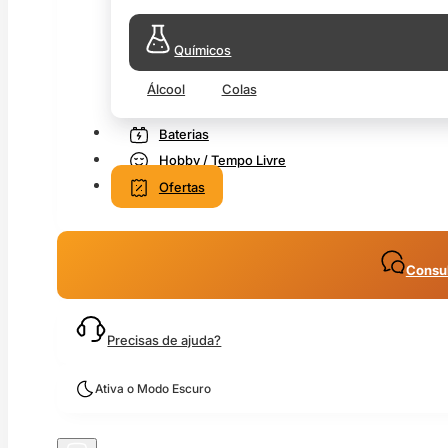
Químicos
Álcool
Colas
Baterias
Hobby / Tempo Livre
Ofertas
Consul
Precisas de ajuda?
Ativa o Modo Escuro