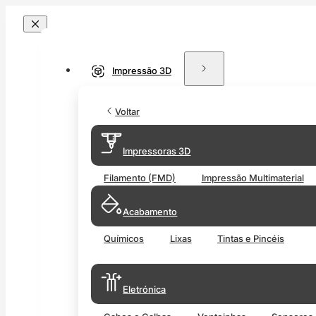
Impressão 3D
Voltar
Impressoras 3D
Filamento (FMD)
Impressão Multimaterial
Acabamento
Químicos
Lixas
Tintas e Pincéis
Eletrónica