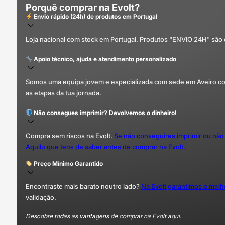
Porquê comprar na Evolt?
Envio rápido (24h) de produtos em Portugal
Loja nacional com stock em Portugal. Produtos "ENVIO 24H" são
Apoio técnico, ajuda e atendimento personalizado
Somos uma equipa jovem e especializada com sede em Aveiro com 
as etapas da tua jornada.
Não consegues imprimir? Devolvemos o dinheiro!
Compra sem riscos na Evolt.
Se não conseguires imprimir ou não
Aquilo que tens de saber antes de comprar na Evolt.
Preço Mínimo Garantido
Encontraste mais barato noutro lado?
Na Evolt garantimos o mel
validação.
Descobre todas as vantagens de comprar na Evolt aqui.