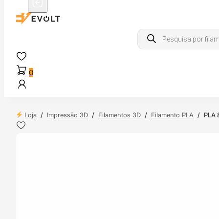
Products
search
0
Loja
/
Impressão 3D
/
Filamentos 3D
/
Filamento PLA
/
PLA 
 24H