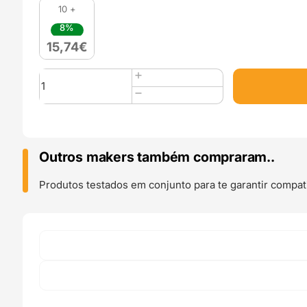
10 +
8%
15,74
€
Quantidade
de
PLA
850
Yellow
-
Outros makers também compraram..
SAKATA
3D
Produtos testados em conjunto para te garantir compati