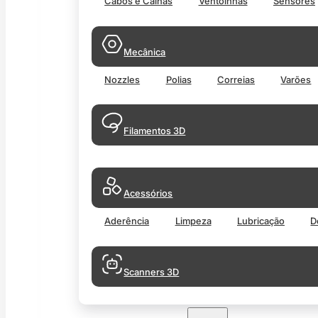
Cabos e Calhas
Ventoinhas
Sensores
Mecânica
Nozzles
Polias
Correias
Varões
Filamentos 3D
Acessórios
Aderência
Limpeza
Lubricação
D
Scanners 3D