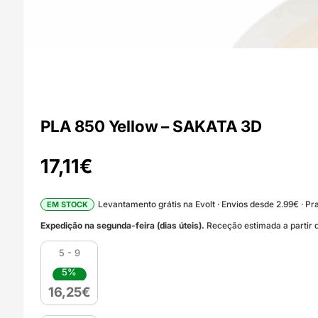
PLA 850 Yellow – SAKATA 3D
17,11
€
Levantamento grátis na Evolt · Envios desde 2.99€ · Pra
EM STOCK
Expedição na segunda-feira (dias úteis).
Receção estimada a partir d
5 - 9
5%
16,25
€