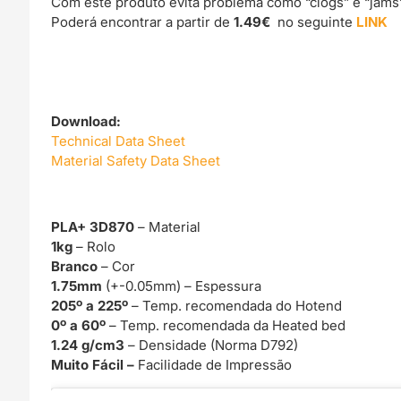
Com este produto evita problema como “clogs” e “jams
Poderá encontrar a partir de
1.49€
no seguinte
LINK
Download:
Technical Data Sheet
Material Safety Data Sheet
PLA+ 3D870
– Material
1kg
– Rolo
Branco
– Cor
1.75mm
(+-0.05mm) – Espessura
205º a 225º
– Temp. recomendada do Hotend
0º a 60º
– Temp. recomendada da Heated bed
1.24 g/cm3
– Densidade (Norma D792)
Muito Fácil –
Facilidade de Impressão