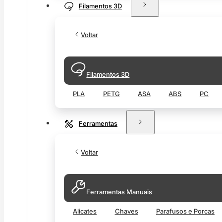
Filamentos 3D
Voltar
Filamentos 3D
PLA
PETG
ASA
ABS
PC
Ferramentas
Voltar
Ferramentas Manuais
Alicates
Chaves
Parafusos e Porcas