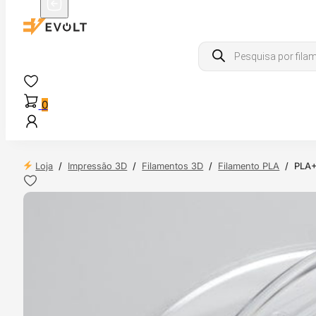
Products
search
0
Loja
/
Impressão 3D
/
Filamentos 3D
/
Filamento PLA
/
PLA+
 24H