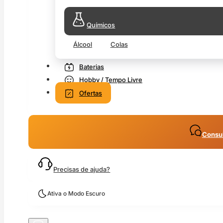
Químicos
Álcool
Colas
Baterias
Hobby / Tempo Livre
Ofertas
Consul
Precisas de ajuda?
Ativa o Modo Escuro