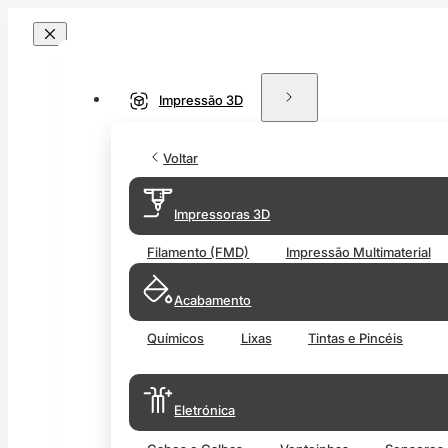
Impressão 3D
Voltar
Impressoras 3D
Filamento (FMD)
Impressão Multimaterial
Acabamento
Químicos
Lixas
Tintas e Pincéis
Eletrónica