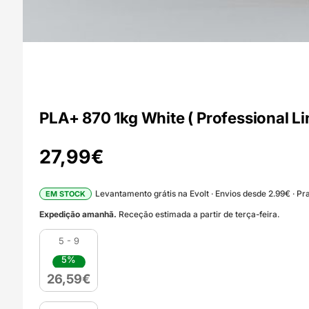
PLA+ 870 1kg White ( Professional L
27,99
€
Levantamento grátis na Evolt · Envios desde 2.99€ · Pra
EM STOCK
Expedição amanhã.
Receção estimada a partir de terça-feira.
5 - 9
5%
26,59
€