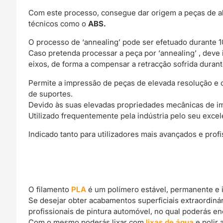
Com este processo, consegue dar origem a peças de alt
técnicos como o
ABS.
O processo de ‘annealing’ pode ser efetuado durante 1
Caso pretenda processar a peça por ‘annealing’ , de
eixos, de forma a compensar a retracção sofrida durant
Permite a impressão de peças de elevada resolução e 
de suportes.
Devido às suas elevadas propriedades mecânicas de imp
Utilizado frequentemente pela indústria pelo seu excel
Indicado tanto para utilizadores mais avançados e pro
O filamento
PLA
é um polímero estável, permanente e 
Se desejar obter acabamentos superficiais extraordin
profissionais de pintura automóvel, no qual poderás e
Com o mesmo poderás lixar com
lixas de água
e polir 