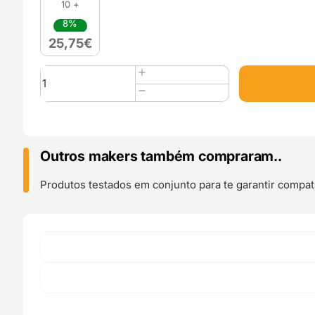
10 +
8%
25,75
€
Quantidade
de
PLA+
870
1kg
White
Outros makers também compraram..
(
Professional
Produtos testados em conjunto para te garantir compati
Line
Plus
3D870
)
-
3DLAC