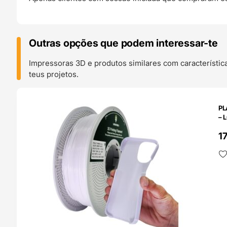
Outras opções que podem interessar-te
Impressoras 3D e produtos similares com característic
teus projetos.
O 24H
PL
– 
1