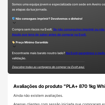
Somos uma equipa jovem e especializada com sede em Aveiro com 
as etapas da tua jornada.
Não consegues imprimir? Devolvemos o dinheiro!
Compra sem riscos na Evolt.
Se não conseguires imprimir ou não
Aquilo que tens de saber antes de comprar na Evolt.
Preço Mínimo Garantido
Encontraste mais barato noutro lado?
Na Evolt garantimos o mel
validação.
Descobre todas as vantagens de comprar na Evolt aqui.
Avaliações do produto "PLA+ 870 1kg Whit
Ainda não existem avaliações.
Apenas clientes com sessão iniciada que compraram es