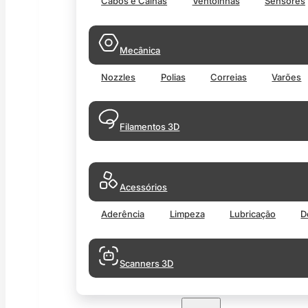
Cabos e Calhas
Ventoinhas
Sensores
Mecânica
Nozzles
Polias
Correias
Varões
Filamentos 3D
Acessórios
Aderência
Limpeza
Lubricação
D
Scanners 3D