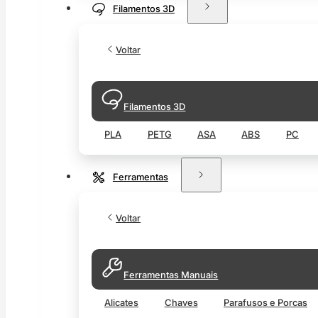
Filamentos 3D
Voltar
Filamentos 3D
PLA
PETG
ASA
ABS
PC
Ferramentas
Voltar
Ferramentas Manuais
Alicates
Chaves
Parafusos e Porcas