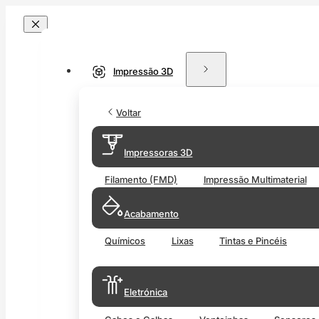
Impressão 3D
Voltar
Impressoras 3D
Filamento (FMD)
Impressão Multimaterial
Acabamento
Químicos
Lixas
Tintas e Pincéis
Eletrónica