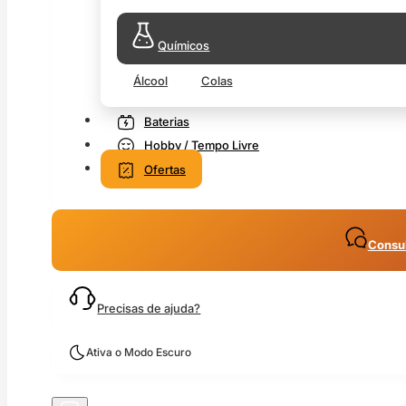
Químicos
Álcool
Colas
Baterias
Hobby / Tempo Livre
Ofertas
Consul
Precisas de ajuda?
Ativa o Modo Escuro