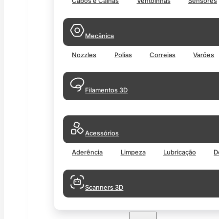
Cabos e Calhas
Ventoinhas
Sensores
Mecânica
Nozzles
Polias
Correias
Varões
Filamentos 3D
Acessórios
Aderência
Limpeza
Lubricação
D
Scanners 3D