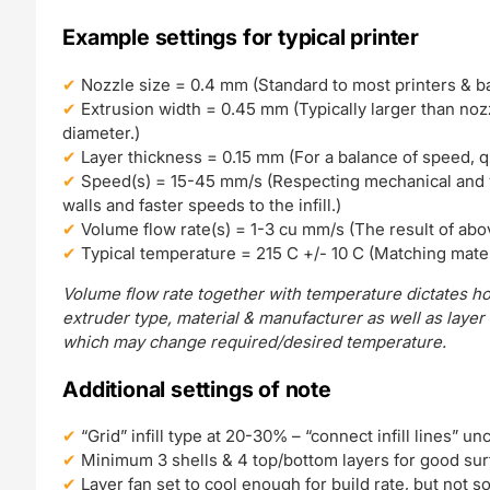
Example settings for typical printer
Nozzle size = 0.4 mm (Standard to most printers & bal
Extrusion width = 0.45 mm (Typically larger than nozzl
diameter.)
Layer thickness = 0.15 mm (For a balance of speed, qual
Speed(s) = 15-45 mm/s (Respecting mechanical and v
walls and faster speeds to the infill.)
Volume flow rate(s) = 1-3 cu mm/s (The result of abo
Typical temperature = 215 C +/- 10 C (Matching mater
Volume flow rate together with temperature dictates ho
extruder type, material & manufacturer as well as layer
which may change required/desired temperature.
Additional settings of note
“Grid” infill type at 20-30% – “connect infill lines” un
Minimum 3 shells & 4 top/bottom layers for good surf
Layer fan set to cool enough for build rate, but not 