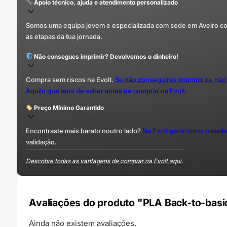
Apoio técnico, ajuda e atendimento personalizado
Somos uma equipa jovem e especializada com sede em Aveiro com 
as etapas da tua jornada.
Não consegues imprimir? Devolvemos o dinheiro!
Compra sem riscos na Evolt.
Se não conseguires imprimir ou não
Aquilo que tens de saber antes de comprar na Evolt.
Preço Mínimo Garantido
Encontraste mais barato noutro lado?
Na Evolt garantimos o mel
validação.
Descobre todas as vantagens de comprar na Evolt aqui.
Avaliações do produto "PLA Back-to-basi
Ainda não existem avaliações.