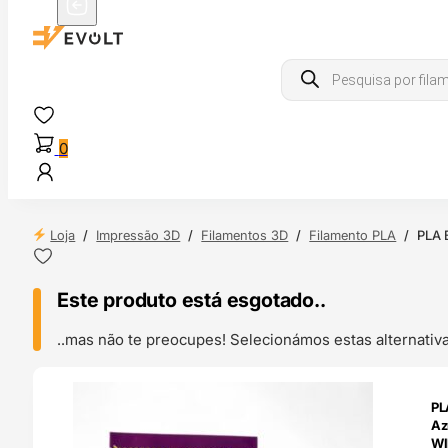
Products
search
0
Loja
/
Impressão 3D
/
Filamentos 3D
/
Filamento PLA
/
PLA 
Este produto está esgotado..
..mas não te preocupes! Selecionámos estas alternat
ENDAS
PL
4H
Az
WI