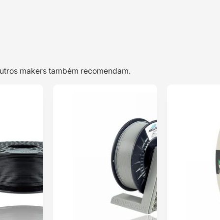
e outros makers também recomendam.
TOP VENDAS
TOP VENDAS
PLA HD Texture
PLA 1kg
ENVIO 24H
ENVIO 24H
Filament 1kg
Strongman
Arena Sand –
Black –
WINKLE
Azurefilm
Classificado
Classificado
com
5.00
com
5.00
em 5 com
em 5 com
base em
1
base em
1
classificação
classificação
de cliente
de cliente
15,29
€
34,31
€