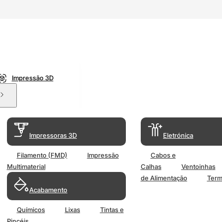
Impressão 3D
Impressoras 3D
Eletrónica
Filamento (FMD)
Impressão
Cabos e
Multimaterial
Calhas
Ventoinhas
de Alimentação
Term
Acabamento
Químicos
Lixas
Tintas e
Pincéis