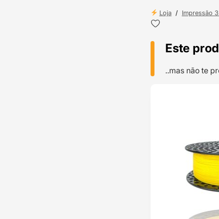
Loja
/
Impressão 
Este prod
..mas não te 
TOP VENDAS
ENVIO 24H