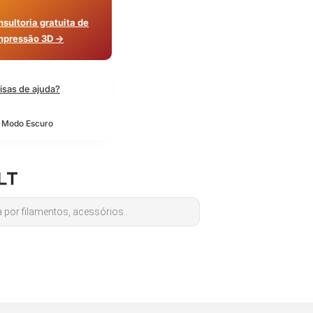
sultoria gratuita de
mpressão 3D →
isas de ajuda?
o Modo Escuro