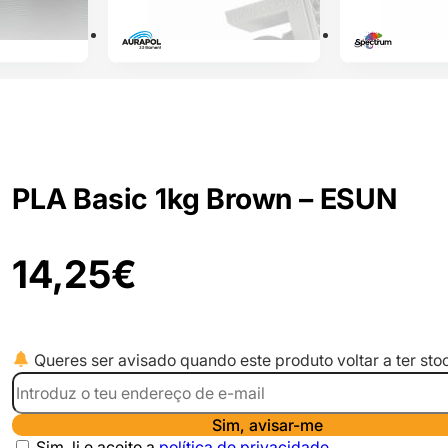
PLA Basic 1kg Brown – ESUN
14,25
€
Queres ser avisado quando este produto voltar a ter sto
Sim, avisar-me
Sim, li e aceito a
política de privacidade