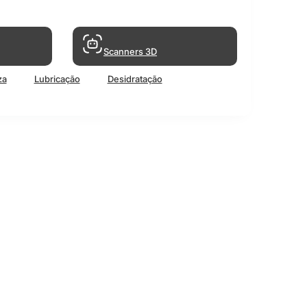
Scanners 3D
za
Lubricação
Desidratação