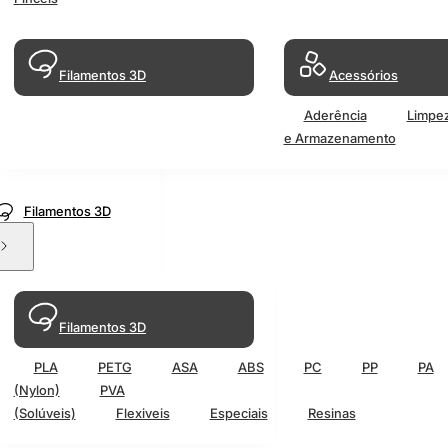
Filamentos 3D
Acessórios
Aderência
Limpe
e Armazenamento
Filamentos 3D
Filamentos 3D
PLA
PETG
ASA
ABS
PC
PP
PA
(Nylon)
PVA
(Solúveis)
Flexiveis
Especiais
Resinas