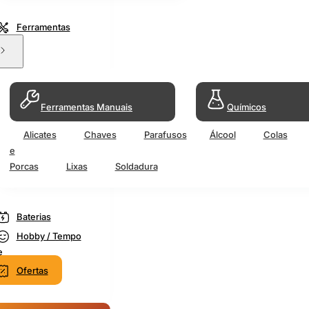
Ferramentas
Ferramentas Manuais
Químicos
Alicates
Chaves
Parafusos
Álcool
Colas
e
Porcas
Lixas
Soldadura
Baterias
Hobby / Tempo
e
Ofertas