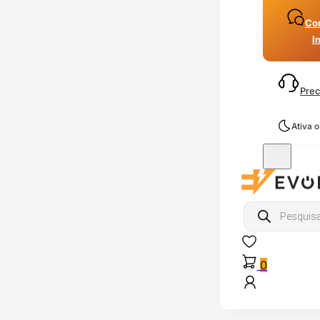
Con
I
Prec
Ativa 
Products
search
0