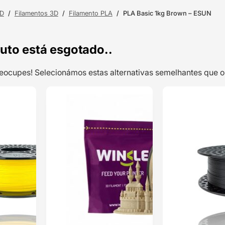
3D
/
Filamentos 3D
/
Filamento PLA
/
PLA Basic 1kg Brown – ESUN
uto está esgotado..
preocupes! Selecionámos estas alternativas semelhantes qu
TOP VENDAS
TOP VENDAS
PLA 1kg Yellow
ENVIO 24H
ENVIO 24H
– Azurefilm
Classificado
com
5.00
em 5 com
base em
1
classificação
de cliente
17,05
€