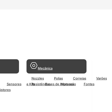
Mecânica
Nozzles
Polias
Correias
Varões
Sensores
e Kits
Resistências
Bases de Impressão
Motores
Fontes
istores