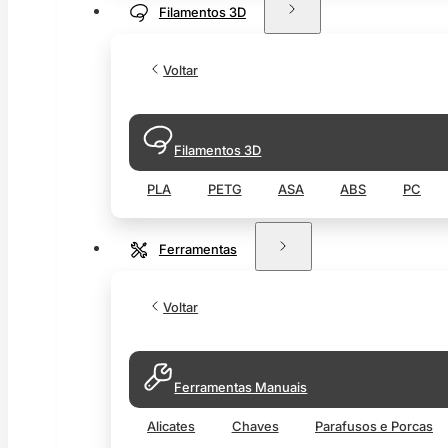
Filamentos 3D
Voltar
Filamentos 3D
PLA
PETG
ASA
ABS
PC
Ferramentas
Voltar
Ferramentas Manuais
Alicates
Chaves
Parafusos e Porcas