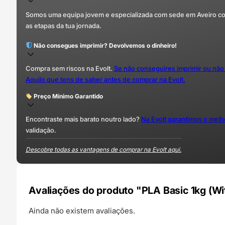
Somos uma equipa jovem e especializada com sede em Aveiro com 
as etapas da tua jornada.
Não consegues imprimir? Devolvemos o dinheiro!
Compra sem riscos na Evolt.
Se não conseguires imprimir ou não
Aquilo que tens de saber antes de comprar na Evolt.
Preço Mínimo Garantido
Encontraste mais barato noutro lado?
Na Evolt garantimos o mel
validação.
Descobre todas as vantagens de comprar na Evolt aqui.
Avaliações do produto "PLA Basic 1kg (W
Ainda não existem avaliações.