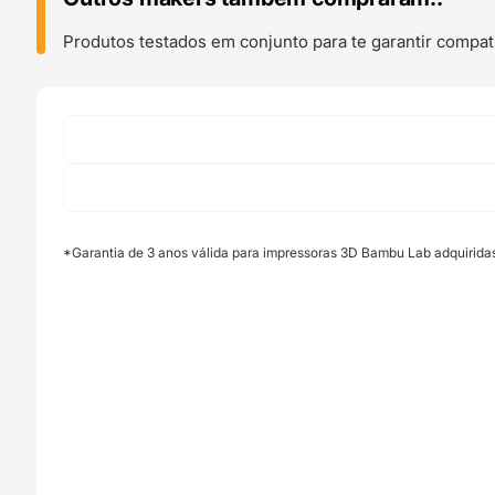
(With
Spool)
Produtos testados em conjunto para te garantir compati
Bambu
Green
-
Bambu
Lab
*Garantia de 3 anos válida para impressoras 3D Bambu Lab adquirida