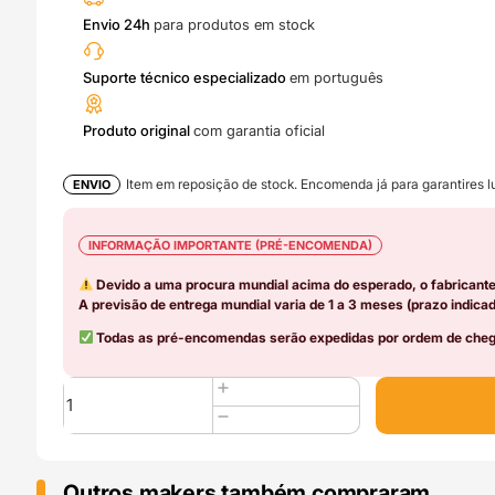
Envio 24h
para produtos em stock
Suporte técnico especializado
em português
Produto original
com garantia oficial
Item em reposição de stock. Encomenda já para garantires lu
ENVIO
INFORMAÇÃO IMPORTANTE (PRÉ-ENCOMENDA)
Devido a uma procura mundial acima do esperado, o fabricant
A previsão de entrega mundial varia de 1 a 3 meses (prazo indicad
Todas as pré-encomendas serão expedidas por ordem de chega
Quantidade
de
PLA
Basic
1kg
Outros makers também compraram..