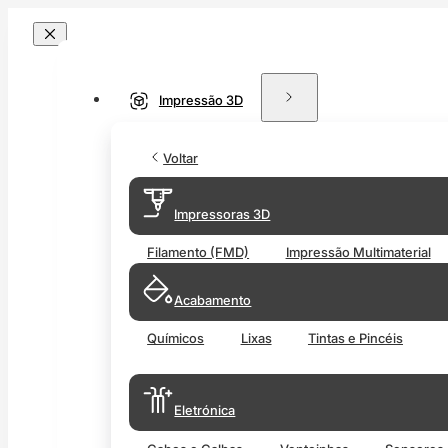
Impressão 3D
Voltar
Impressoras 3D
Filamento (FMD)
Impressão Multimaterial
Acabamento
Químicos
Lixas
Tintas e Pincéis
Eletrónica