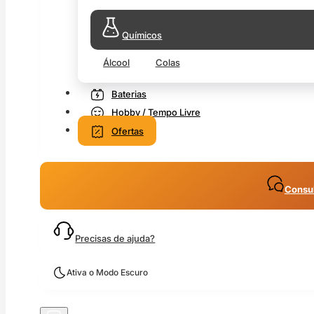
Químicos
Álcool
Colas
Baterias
Hobby / Tempo Livre
Ofertas
Consul
Precisas de ajuda?
Ativa o Modo Escuro