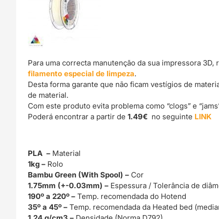
Para uma correcta manutenção da sua impressora 3D, 
filamento especial de limpeza
.
Desta forma garante que não ficam vestígios de materi
de material.
Com este produto evita problema como “clogs” e “jams
Poderá encontrar a partir de
1.49€
no seguinte
LINK
PLA –
Material
1kg –
Rolo
Bambu Green (With Spool) –
Cor
1.75mm (+-0.03mm) –
Espessura / Tolerância de diâm
190º a 220º –
Temp. recomendada do Hotend
35º a 45º –
Temp. recomendada da Heated bed (median
1.24 g/cm3 –
Densidade (Norma D792)