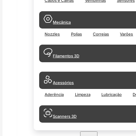
Cabos e Calhas
Ventoinhas
Sensores
Mecânica
Nozzles
Polias
Correias
Varões
Filamentos 3D
Acessórios
Aderência
Limpeza
Lubricação
D
Scanners 3D