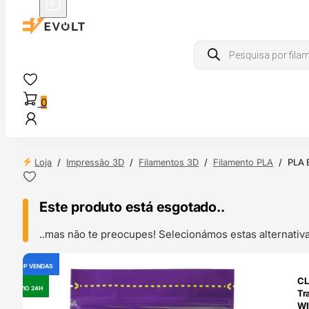
Products
search
0
Loja
/
Impressão 3D
/
Filamentos 3D
/
Filamento PLA
/
PLA 
Este produto está esgotado..
..mas não te preocupes! Selecionámos estas alternat
TOP VENDAS
OUTLET
CL
ENVIO 24H
Tr
WI