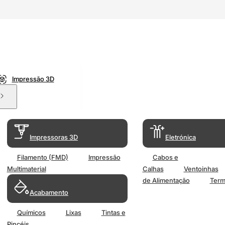
Impressão 3D
Impressoras 3D
Eletrónica
Filamento (FMD)
Impressão
Cabos e
Multimaterial
Calhas
Ventoinhas
de Alimentação
Term
Acabamento
Químicos
Lixas
Tintas e
Pincéis