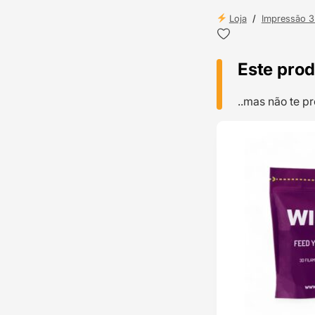
Loja
/
Impressão 
Este prod
..mas não te 
TOP VENDAS
ENVIO 24H