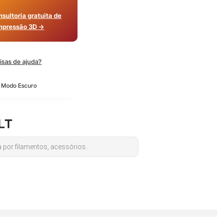
sultoria gratuita de
mpressão 3D →
isas de ajuda?
o Modo Escuro