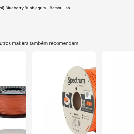
ool) Blueberry Bubblegum – Bambu Lab
e outros makers também recomendam.
TOP VENDAS
TOP VENDAS
PLA FIL3D 1kg
PLA 1kg Sunset
ENVIO 24H
ENVIO 24H
Laranja – Tucab
Orange –
Azurefilm
Classificado
Classificado
com
5.00
em
com
5.00
5 com base
em 5 com
em
5
base em
1
classificações
classificação
de clientes
de cliente
16,40
€
17,05
€