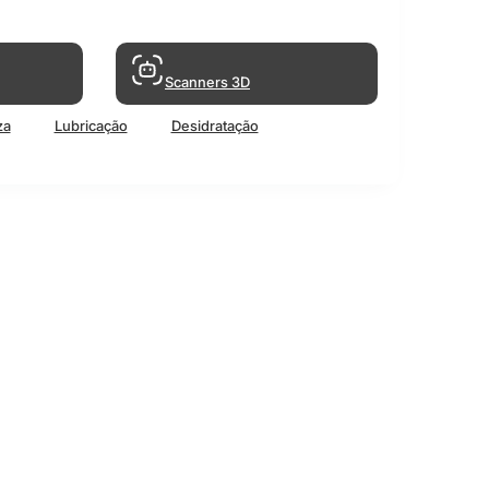
Scanners 3D
za
Lubricação
Desidratação