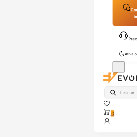
Con
I
Prec
Ativa 
Products
search
0