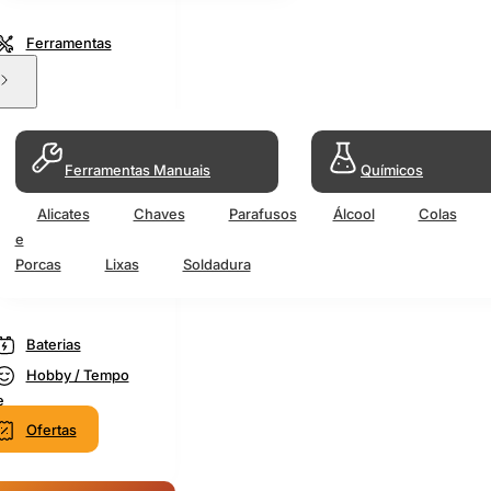
Ferramentas
Ferramentas Manuais
Químicos
Alicates
Chaves
Parafusos
Álcool
Colas
e
Porcas
Lixas
Soldadura
Baterias
Hobby / Tempo
e
Ofertas