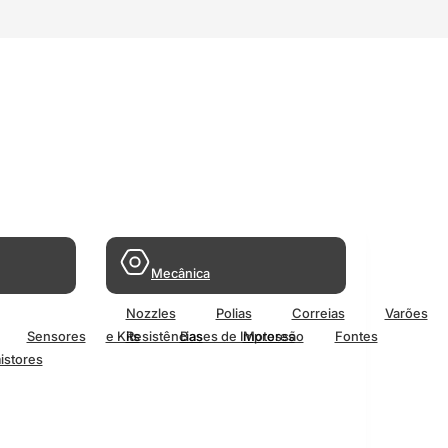
Mecânica
Nozzles
Polias
Correias
Varões
Sensores
e Kits
Resistências
Bases de Impressão
Motores
Fontes
istores