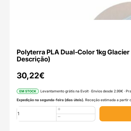
Polyterra PLA Dual-Color 1kg Glacier
Descrição)
30,22
€
Levantamento grátis na Evolt · Envios desde 2.99€ · Pra
EM STOCK
Expedição na segunda-feira (dias úteis).
Receção estimada a partir d
Quantidade
de
Polyterra
PLA