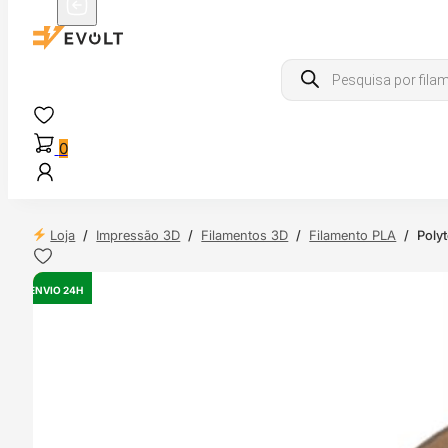
Products
search
0
Loja
/
Impressão 3D
/
Filamentos 3D
/
Filamento PLA
/
Poly
ENVIO 24H
OUTLET