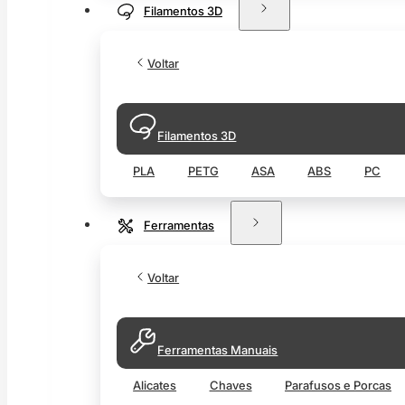
Filamentos 3D
Voltar
Filamentos 3D
PLA
PETG
ASA
ABS
PC
Ferramentas
Voltar
Ferramentas Manuais
Alicates
Chaves
Parafusos e Porcas