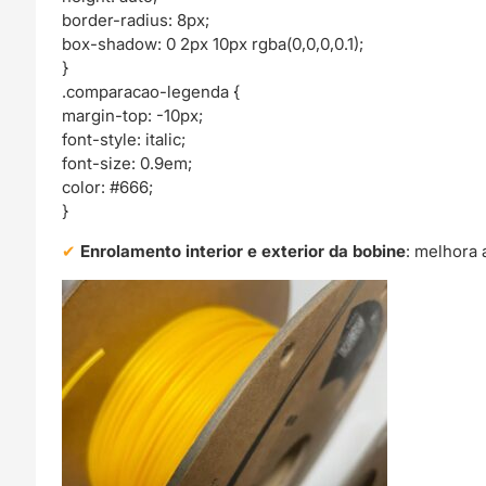
border-radius: 8px;
box-shadow: 0 2px 10px rgba(0,0,0,0.1);
}
.comparacao-legenda {
margin-top: -10px;
font-style: italic;
font-size: 0.9em;
color: #666;
}
Enrolamento interior e exterior da bobine
: melhora 