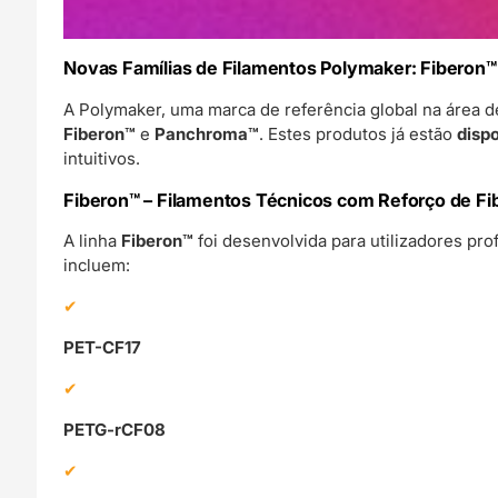
Novas Famílias de Filamentos Polymaker: Fiberon™
A Polymaker, uma marca de referência global na área d
Fiberon™
e
Panchroma™
. Estes produtos já estão
disp
intuitivos.
Fiberon™ – Filamentos Técnicos com Reforço de Fi
A linha
Fiberon™
foi desenvolvida para utilizadores pr
incluem:
PET-CF17
PETG-rCF08