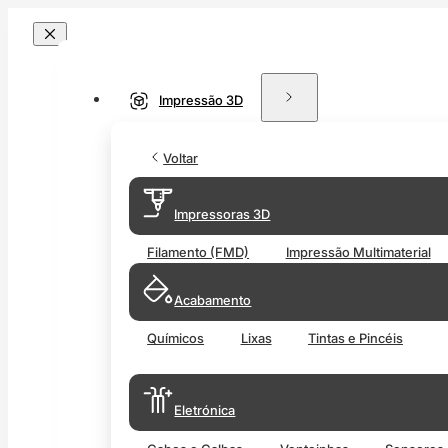
Impressão 3D
Voltar
Impressoras 3D
Filamento (FMD)
Impressão Multimaterial
Acabamento
Químicos
Lixas
Tintas e Pincéis
Eletrónica