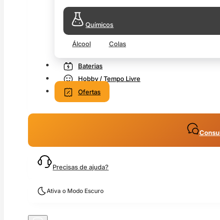
Químicos
Álcool
Colas
Baterias
Hobby / Tempo Livre
Ofertas
Consul
Precisas de ajuda?
Ativa o Modo Escuro