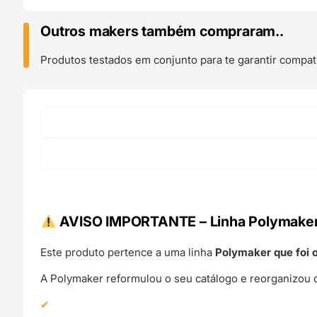
Dual-
Color
Outros makers também compraram..
1kg
Glacier
Produtos testados em conjunto para te garantir compati
Blue
(Ice-
Blue)
-
Polymaker
–
LINHA
ANTIGA
(Consultar
Descrição)
AVISO IMPORTANTE – Linha Polymaker
Este produto pertence a uma linha
Polymaker que foi 
A Polymaker reformulou o seu catálogo e reorganizou o