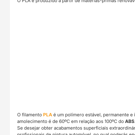
O PLA é produzido a partir de matérias-primas renováv
O filamento
PLA
é um polímero estável, permanente e 
amolecimento é de 60ºC em relação aos 100ºC do
ABS
Se desejar obter acabamentos superficiais extraordin
profissionais de pintura automóvel, no qual poderás e