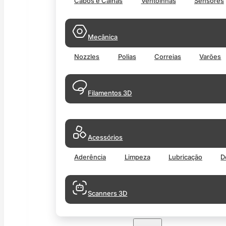
Cabos e Calhas
Ventoinhas
Sensores
Mecânica
Nozzles
Polias
Correias
Varões
Filamentos 3D
Acessórios
Aderência
Limpeza
Lubricação
D
Scanners 3D