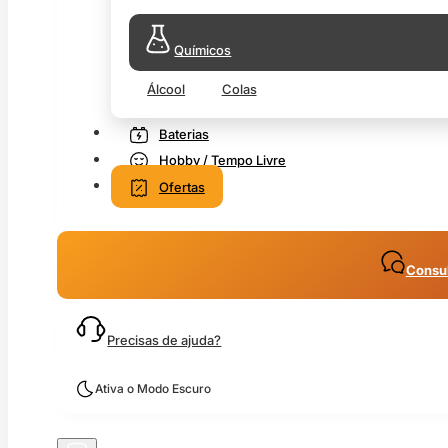
Químicos
Álcool
Colas
Baterias
Hobby / Tempo Livre
Ofertas
Consul
Precisas de ajuda?
Ativa o Modo Escuro