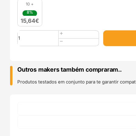
10 +
8%
15,64
€
Quantidade
de
PLA-
E
(Refill)
1kg
Outros makers também compraram..
Black
-
Produtos testados em conjunto para te garantir compati
LOTACTREE