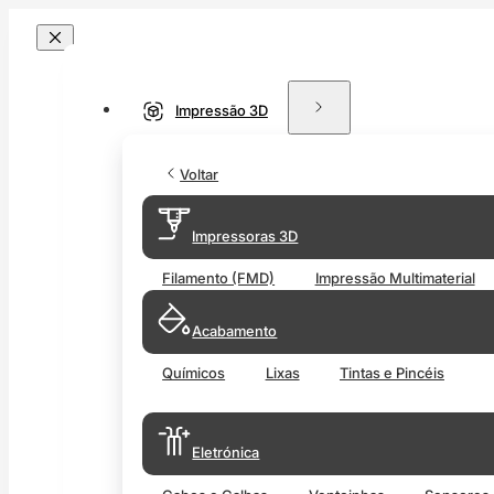
Impressão 3D
Voltar
Impressoras 3D
Filamento (FMD)
Impressão Multimaterial
Acabamento
Químicos
Lixas
Tintas e Pincéis
Eletrónica