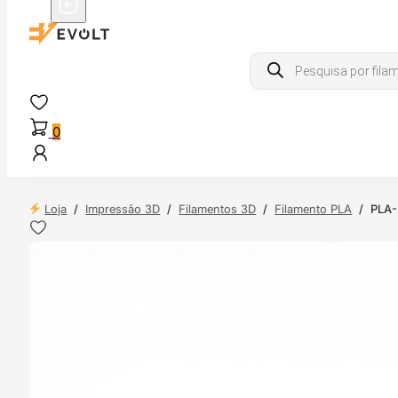
Products
search
0
Loja
/
Impressão 3D
/
Filamentos 3D
/
Filamento PLA
/
PLA-
 24H