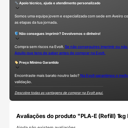
Apoio técnico, ajuda e atendimento personalizado
Somos uma equipa jovem e especializada com sede em Aveiro com 
as etapas da tua jornada.
Não consegues imprimir? Devolvemos o dinheiro!
Compra sem riscos na Evolt.
Se não conseguires imprimir ou não
Aquilo que tens de saber antes de comprar na Evolt.
Preço Mínimo Garantido
Encontraste mais barato noutro lado?
Na Evolt garantimos o mel
validação.
Descobre todas as vantagens de comprar na Evolt aqui.
Avaliações do produto "PLA-E (Refill) 1k
Ainda não existem avaliações.