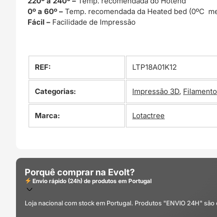
220º a 240º –
Temp. recomendada do Hotend
0º a 60º –
Temp. recomendada da Heated bed (0ºC me
Fácil –
Facilidade de Impressão
REF:
LTP18A01K12
Categorias:
Impressão 3D
,
Filament
Marca:
Lotactree
Porquê comprar na Evolt?
Envio rápido (24h) de produtos em Portugal
Loja nacional com stock em Portugal. Produtos "ENVIO 24H" são