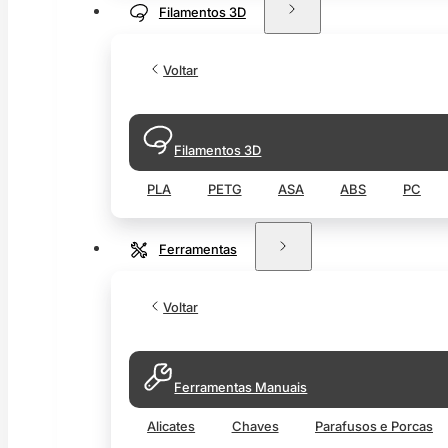
Filamentos 3D
Voltar
Filamentos 3D
PLA
PETG
ASA
ABS
PC
Ferramentas
Voltar
Ferramentas Manuais
Alicates
Chaves
Parafusos e Porcas