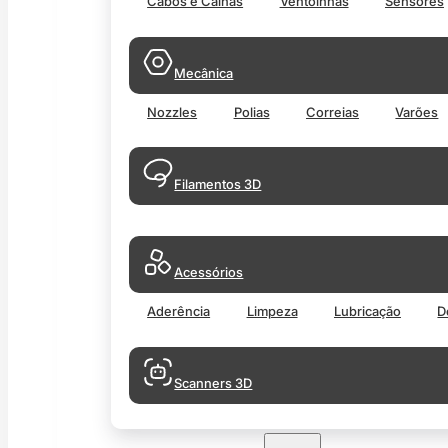
Cabos e Calhas
Ventoinhas
Sensores
Mecânica
Nozzles
Polias
Correias
Varões
Filamentos 3D
Acessórios
Aderência
Limpeza
Lubricação
D
Scanners 3D