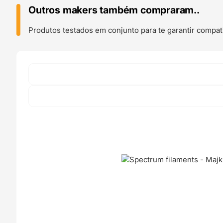
1kg
Outros makers também compraram..
Aurora
Bloom
Produtos testados em conjunto para te garantir compati
-
Spectrum
Filaments