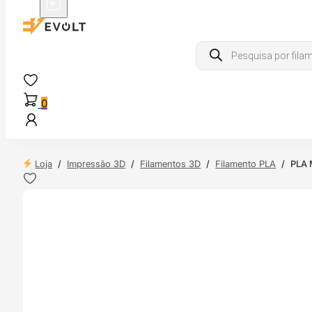
Products
search
0
Loja
/
Impressão 3D
/
Filamentos 3D
/
Filamento PLA
/
PLA 
 24H