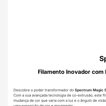
S
Filamento Inovador com 
Descobre o poder transformador do
Spectrum Magic 
Com a sua avançada tecnologia de co-extrusão, este fi
mudança de cor que varia com a luz e o ângulo de visão
uma exposição de cor e movimento.