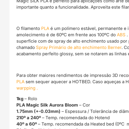
Magic SILK PLA é perfeito para aplicações como arte de
importante quanto a funcionalidade. Aproveita este fil
O filamento
PLA
é um polímero estável, permanente e 
amolecimento é de 60ºC em frente aos 100ºC do
ABS
.
superfície com de spray de alto enchimento usado por 
chamado
Spray Primário de alto enchimento Berner
. C
acabamento perfeito glossy, sem se notarem as linhas 
Para obter maiores rendimentos de impressão 3D rec
PLA
sem sequer aquecer a HOTBED. Caso aqueças a Ho
warpping .
1kg
– Rolo
PLA Magic Silk Aurora Bloom
– Cor
1.75mm (+-0.03mm)
– Espessura / Tolerância de diâm
210º a 240º
– Temp. recomendada do Hotend
40º a 60º
– Temp. recomendada da Heated bed (0ºC m