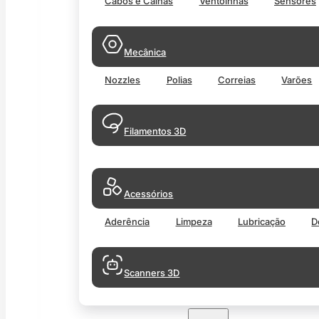
Cabos e Calhas
Ventoinhas
Sensores
Mecânica
Nozzles
Polias
Correias
Varões
Filamentos 3D
Acessórios
Aderência
Limpeza
Lubricação
D
Scanners 3D