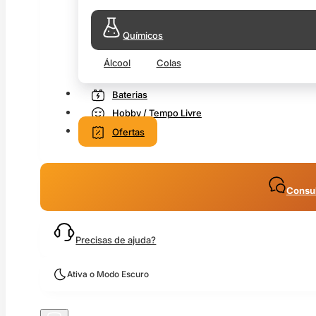
Químicos
Álcool
Colas
Baterias
Hobby / Tempo Livre
Ofertas
Consul
Precisas de ajuda?
Ativa o Modo Escuro