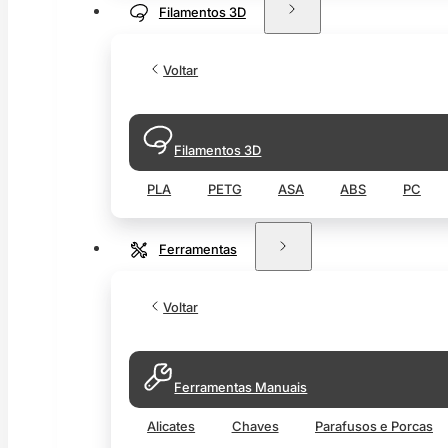
Filamentos 3D
Voltar
Filamentos 3D
PLA
PETG
ASA
ABS
PC
Ferramentas
Voltar
Ferramentas Manuais
Alicates
Chaves
Parafusos e Porcas