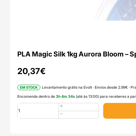
PLA Magic Silk 1kg Aurora Bloom – 
20,37
€
Levantamento grátis na Evolt · Envios desde 2.99€ · Pra
EM STOCK
Encomenda dentro de
3
h
4
m
33
s
(até às 13:00) para receberes a par
Quantidade
de
PLA
Magic
Silk