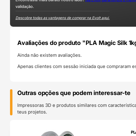
validação.
Descobre todas as vantagens de comprar na Evolt aqui.
Avaliações do produto "PLA Magic Silk 1
Ainda não existem avaliações.
Apenas clientes com sessão iniciada que compraram es
Outras opções que podem interessar-te
Impressoras 3D e produtos similares com característic
teus projetos.
O 24H
PL