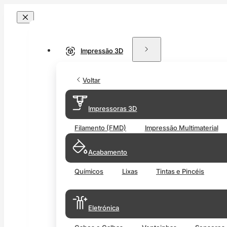
Impressão 3D
Voltar
Impressoras 3D
Filamento (FMD)
Impressão Multimaterial
Acabamento
Químicos
Lixas
Tintas e Pincéis
Eletrónica