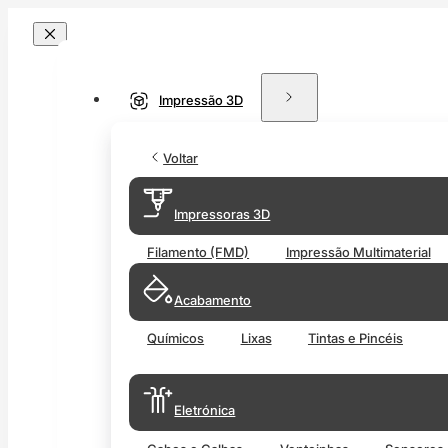
Impressão 3D
Voltar
Impressoras 3D
Filamento (FMD)
Impressão Multimaterial
Acabamento
Químicos
Lixas
Tintas e Pincéis
Eletrónica