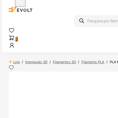
Products
search
0
Loja
/
Impressão 3D
/
Filamentos 3D
/
Filamento PLA
/
PLA 
 24H