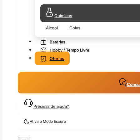
Químicos
Álcool
Colas
Baterias
Hobby / Tempo Livre
Ofertas
Consul
Precisas de ajuda?
Ativa o Modo Escuro