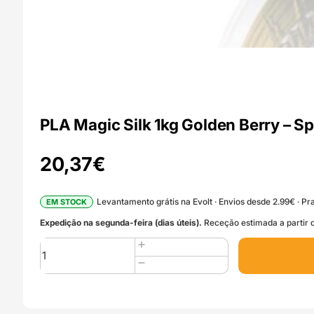
PLA Magic Silk 1kg Golden Berry – S
20,37
€
Levantamento grátis na Evolt · Envios desde 2.99€ · Pra
EM STOCK
Expedição na segunda-feira (dias úteis).
Receção estimada a partir d
Quantidade
de
PLA
Magic
Silk