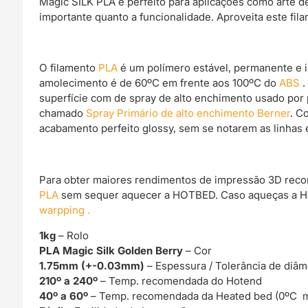
Magic SILK PLA é perfeito para aplicações como arte de
importante quanto a funcionalidade. Aproveita este fil
O filamento
PLA
é um polímero estável, permanente e 
amolecimento é de 60ºC em frente aos 100ºC do
ABS
.
superfície com de spray de alto enchimento usado por 
chamado
Spray Primário de alto enchimento Berner
. C
acabamento perfeito glossy, sem se notarem as linhas 
Para obter maiores rendimentos de impressão 3D rec
PLA
sem sequer aquecer a HOTBED. Caso aqueças a Ho
warpping .
1kg
– Rolo
PLA Magic Silk Golden Berry
– Cor
1.75mm (+-0.03mm)
– Espessura / Tolerância de diâm
210º a 240º
– Temp. recomendada do Hotend
40º a 60º
– Temp. recomendada da Heated bed (0ºC m