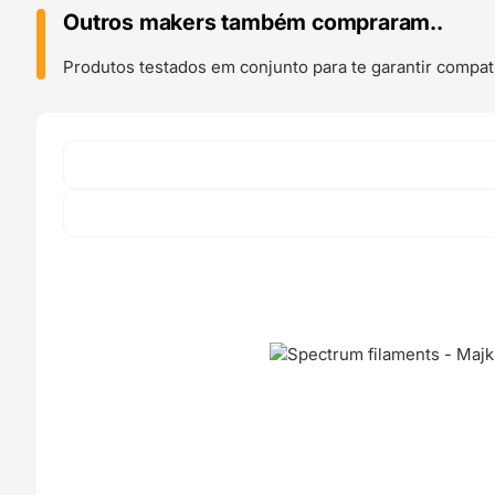
1kg
Outros makers também compraram..
Golden
Berry
Produtos testados em conjunto para te garantir compati
-
Spectrum
Filaments