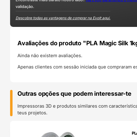
validação.
Descobre todas as vantagens de comprar na Evolt aqui.
Avaliações do produto "PLA Magic Silk 1
Ainda não existem avaliações.
Apenas clientes com sessão iniciada que compraram es
Outras opções que podem interessar-te
Impressoras 3D e produtos similares com característic
teus projetos.
O 24H
PL