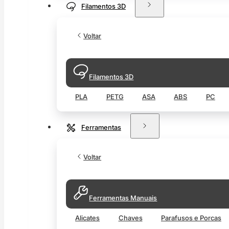
Filamentos 3D
Voltar
Filamentos 3D
PLA
PETG
ASA
ABS
PC
Ferramentas
Voltar
Ferramentas Manuais
Alicates
Chaves
Parafusos e Porcas