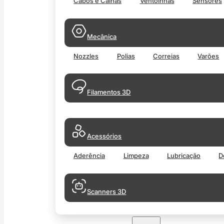
Cabos e Calhas
Ventoinhas
Sensores
Mecânica
Nozzles
Polias
Correias
Varões
Filamentos 3D
Acessórios
Aderência
Limpeza
Lubricação
D
Scanners 3D