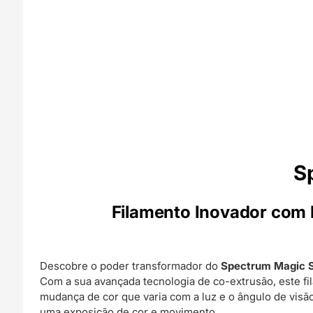
S
Filamento Inovador com 
Descobre o poder transformador do
Spectrum Magic 
Com a sua avançada tecnologia de co-extrusão, este fi
mudança de cor que varia com a luz e o ângulo de visão
uma exposição de cor e movimento.