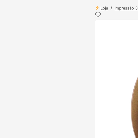
Loja
/
Impressão 
ENVIO 24H