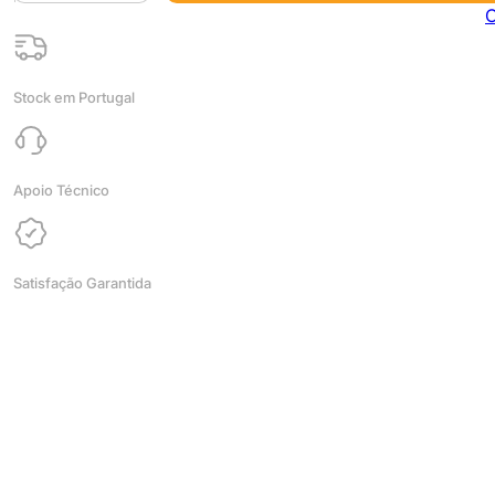
PLA
C
Matte
Dark
Blue
Stock em Portugal
1kg
-
ESUN
Apoio Técnico
Satisfação Garantida