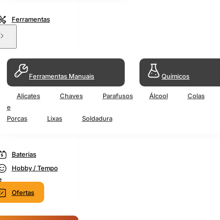
Ferramentas
Ferramentas Manuais
Químicos
Alicates
Chaves
Parafusos
Álcool
Colas
e
Porcas
Lixas
Soldadura
Baterias
Hobby / Tempo
e
Ofertas