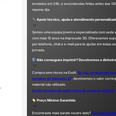
enviados em 24h, e encomendas feitas antes das 13
mesmo dia.
Apoio técnico, ajuda e atendimento personalizad
Somos uma equipa jovem e especializada com sede 
com mais 15 anos na impressão 3D. Oferecemos supor
por telefone, chat e e-mail para te ajudar em todas as
jornada.
Não consegues imprimir? Devolvemos o dinheiro
Compra sem riscos na Evolt.
Se não conseguires imp
gostares do filamento 3D
, devolvemos o valor corre
material não utilizado.
,
Aquilo que tens de saber antes de comprar na Evolt.
Preço Mínimo Garantido
Encontraste mais barato noutro lado?
Na Evolt garan