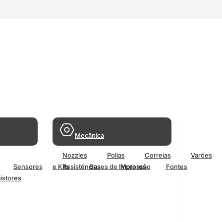
Mecânica
Nozzles
Polias
Correias
Varões
Sensores
e Kits
Resistências
Bases de Impressão
Motores
Fontes
istores