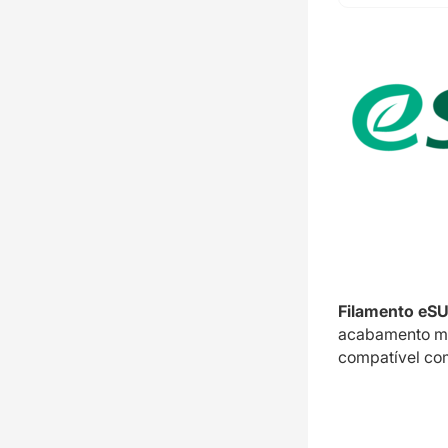
Filamento eS
acabamento ma
compatível co