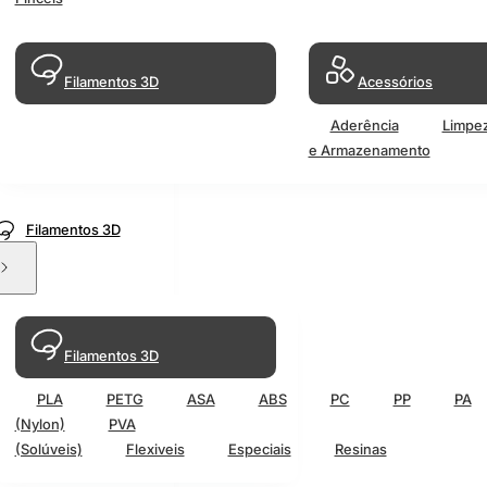
Filamentos 3D
Acessórios
Aderência
Limpe
e Armazenamento
Filamentos 3D
Filamentos 3D
PLA
PETG
ASA
ABS
PC
PP
PA
(Nylon)
PVA
(Solúveis)
Flexiveis
Especiais
Resinas