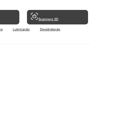
Scanners 3D
za
Lubricação
Desidratação