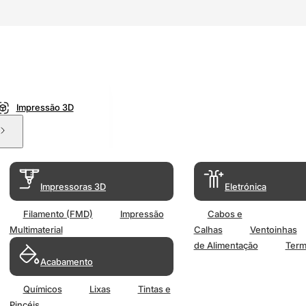
Impressão 3D
Impressoras 3D
Eletrónica
Filamento (FMD)
Impressão
Cabos e
Multimaterial
Calhas
Ventoinhas
de Alimentação
Term
Acabamento
Químicos
Lixas
Tintas e
Pincéis