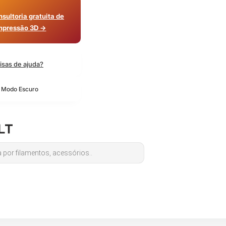
sultoria gratuita de
mpressão 3D →
isas de ajuda?
o Modo Escuro