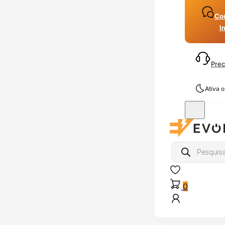
Con
I
Prec
Ativa 
Products
search
0