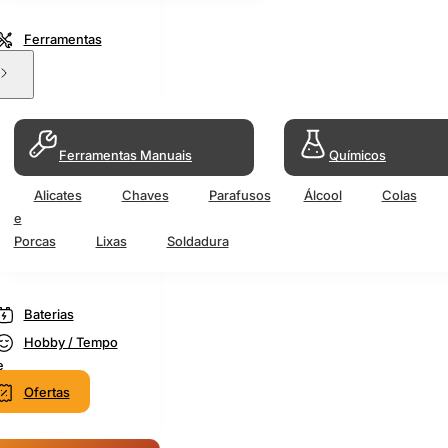
Ferramentas
Ferramentas Manuais
Químicos
Alicates
Chaves
Parafusos
Álcool
Colas
e
Porcas
Lixas
Soldadura
Baterias
Hobby / Tempo
e
Ofertas