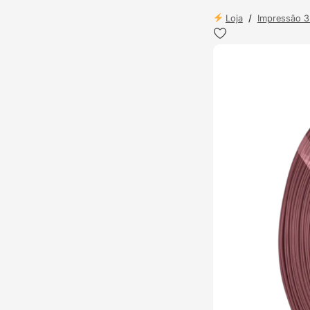
Loja
/
Impressão 
TOP VENDAS
ENVIO 24H