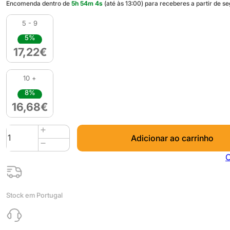
Encomenda dentro de
5
h
54
m
3
s
(até às 13:00) para receberes a partir de s
5 - 9
5%
17,22
€
10 +
8%
16,68
€
Quantidade
Adicionar ao carrinho
de
PLA
C
Matte
HS
(Refill)
Stock em Portugal
1kg
Bordeaux
-