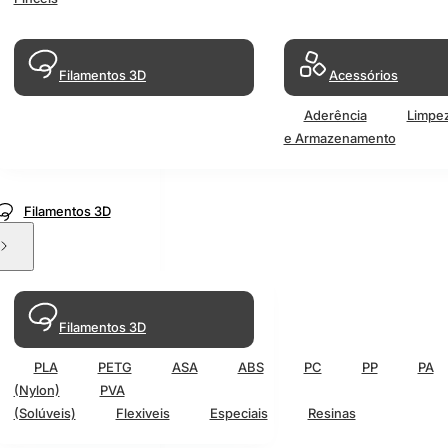
Filamentos 3D
Acessórios
Aderência
Limpe
e Armazenamento
Filamentos 3D
Filamentos 3D
PLA
PETG
ASA
ABS
PC
PP
PA
(Nylon)
PVA
(Solúveis)
Flexiveis
Especiais
Resinas