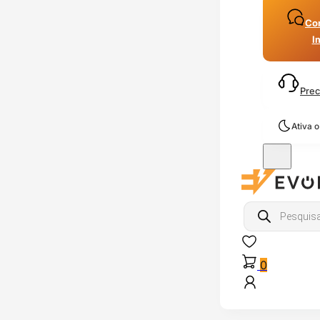
Con
I
Prec
Ativa 
Products
search
0