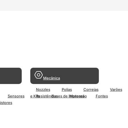
Mecânica
Nozzles
Polias
Correias
Varões
Sensores
e Kits
Resistências
Bases de Impressão
Motores
Fontes
istores