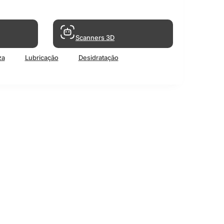
Scanners 3D
za
Lubricação
Desidratação