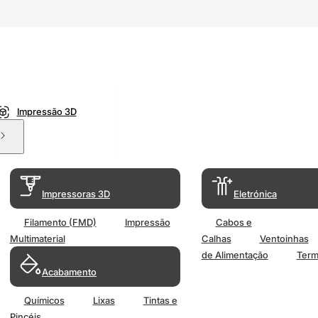
Impressão 3D
Impressoras 3D
Eletrónica
Filamento (FMD)
Impressão
Cabos e
Multimaterial
Calhas
Ventoinhas
de Alimentação
Term
Acabamento
Químicos
Lixas
Tintas e
Pincéis