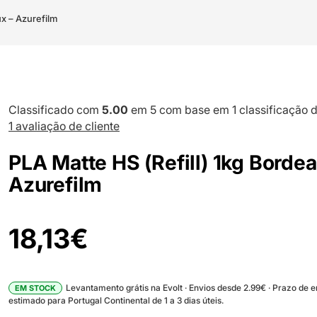
ux – Azurefilm
Classificado com
5.00
em 5 com base em
1
classificação d
1
avaliação de cliente
PLA Matte HS (Refill) 1kg Bordea
Azurefilm
18,13
€
Levantamento grátis na Evolt · Envios desde 2.99€ · Prazo de 
EM STOCK
estimado para Portugal Continental de 1 a 3 dias úteis.