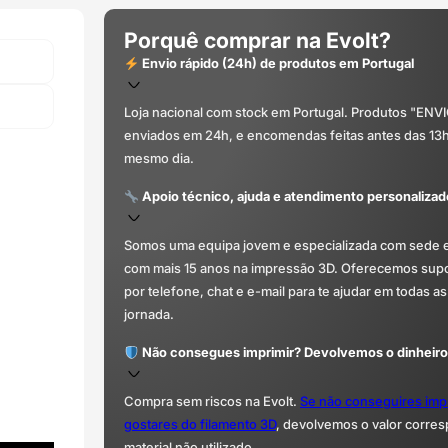
Porquê comprar na Evolt?
Envio rápido (24h) de produtos em Portugal
Loja nacional com stock em Portugal. Produtos "ENV
enviados em 24h, e encomendas feitas antes das 13
mesmo dia.
Apoio técnico, ajuda e atendimento personalizad
Somos uma equipa jovem e especializada com sede 
com mais 15 anos na impressão 3D. Oferecemos supor
por telefone, chat e e-mail para te ajudar em todas as
jornada.
Não consegues imprimir? Devolvemos o dinheiro
Compra sem riscos na Evolt.
Se não conseguires imp
gostares do filamento 3D
, devolvemos o valor corre
material não utilizado.