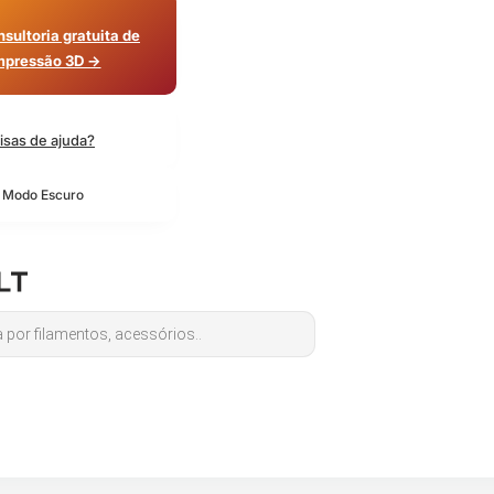
sultoria gratuita de
mpressão 3D →
isas de ajuda?
o Modo Escuro