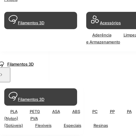
Filamentos 3D
Acessórios
Aderência
Limpe
e Armazenamento
Filamentos 3D
Filamentos 3D
PLA
PETG
ASA
ABS
PC
PP
PA
(Nylon)
PVA
(Solúveis)
Flexiveis
Especiais
Resinas