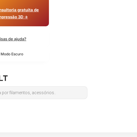
sultoria gratuita de
mpressão 3D →
isas de ajuda?
o Modo Escuro