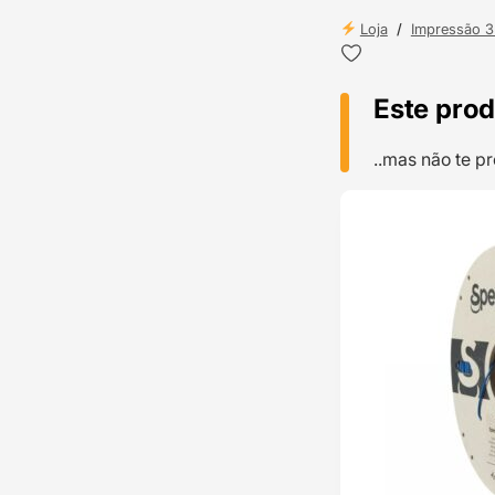
Loja
/
Impressão 
Este prod
..mas não te 
TOP VENDAS
ENVIO 24H