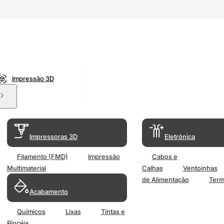
Impressão 3D
Impressoras 3D
Eletrónica
Filamento (FMD)
Impressão
Cabos e
Multimaterial
Calhas
Ventoinhas
de Alimentação
Term
Acabamento
Químicos
Lixas
Tintas e
Pincéis