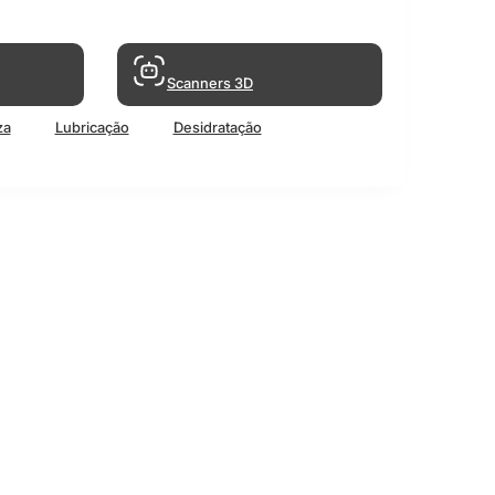
Scanners 3D
za
Lubricação
Desidratação