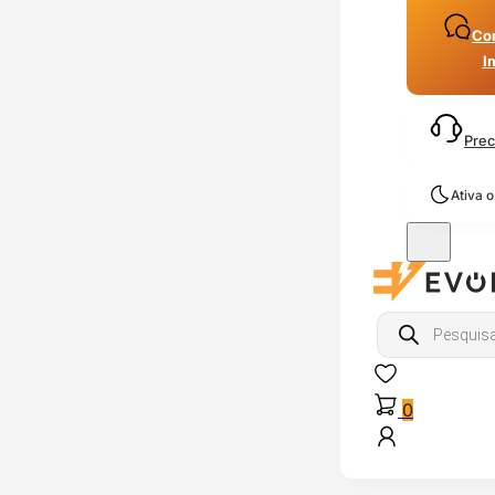
Con
I
Prec
Ativa 
Products
search
0