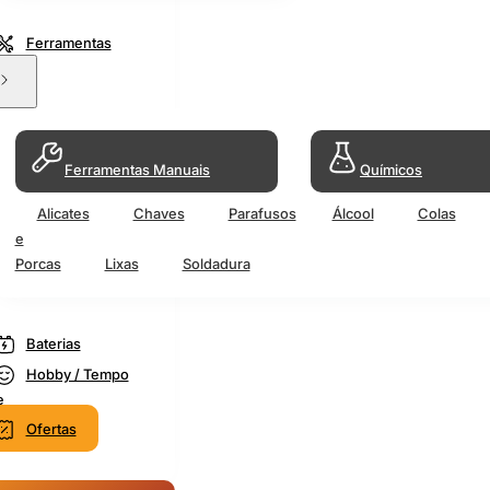
Ferramentas
Ferramentas Manuais
Químicos
Alicates
Chaves
Parafusos
Álcool
Colas
e
Porcas
Lixas
Soldadura
Baterias
Hobby / Tempo
e
Ofertas