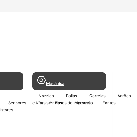
Mecânica
Nozzles
Polias
Correias
Varões
Sensores
e Kits
Resistências
Bases de Impressão
Motores
Fontes
istores