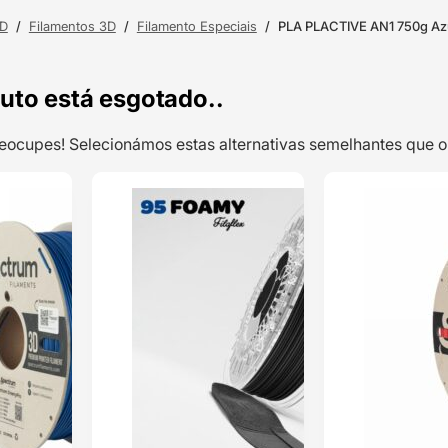
3D
/
Filamentos 3D
/
Filamento Especiais
/
PLA PLACTIVE AN1 750g Azu
uto está esgotado..
preocupes! Selecionámos estas alternativas semelhantes qu
TOP VENDAS
TOP VENDAS
GreenyPRO PLA
ENVIO 24H
ENVIO 24H
1kg Ultramarine
Blue – Spectrum
Filaments
Classificado
com
5.00
em
5 com base
em
2
classificações
de clientes
26,38
€