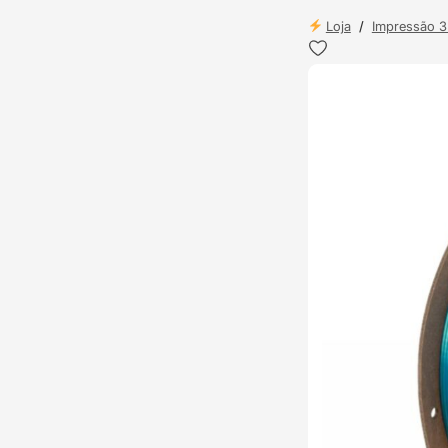
Loja
/
Impressão 
ENVIO 24H