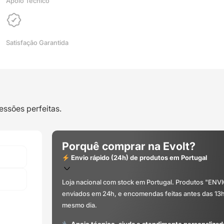
Apoio Técnico
-
Polymaker
–
Satisfação Garantida
LINHA
ANTIGA
(Consultar
Descrição)
essões perfeitas.
Porquê comprar na Evolt?
Envio rápido (24h) de produtos em Portugal
Loja nacional com stock em Portugal. Produtos "ENV
enviados em 24h, e encomendas feitas antes das 13
mesmo dia.