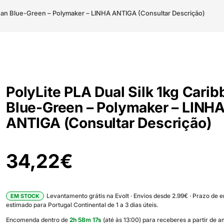
bbean Blue-Green – Polymaker – LINHA ANTIGA (Consultar Descrição)
PolyLite PLA Dual Silk 1kg Cari
Blue-Green – Polymaker – LINH
ANTIGA (Consultar Descrição)
34,22
€
Levantamento grátis na Evolt · Envios desde 2.99€ · Prazo de 
EM STOCK
estimado para Portugal Continental de 1 a 3 dias úteis.
Encomenda dentro de
2
h
58
m
16
s
(até às 13:00) para receberes a partir de 