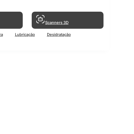
Scanners 3D
za
Lubricação
Desidratação