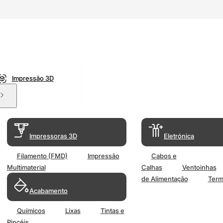
Impressão 3D
Impressoras 3D
Eletrónica
Filamento (FMD)
Impressão
Cabos e
Multimaterial
Calhas
Ventoinhas
de Alimentação
Term
Acabamento
Químicos
Lixas
Tintas e
Pincéis