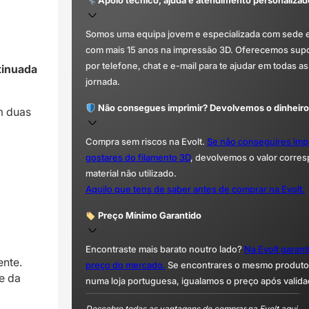
Apoio técnico, ajuda e atendimento personalizad
Somos uma equipa jovem e especializada com sede 
com mais 15 anos na impressão 3D. Oferecemos supor
por telefone, chat e e-mail para te ajudar em todas as
tinuada
jornada.
Não consegues imprimir? Devolvemos o dinheiro
m duas
Compra sem riscos na Evolt.
Se não conseguires imp
gostares do filamento 3D
, devolvemos o valor corre
material não utilizado.
Aquilo que tens de saber antes de comprar na Evolt.
Preço Mínimo Garantido
Encontraste mais barato noutro lado?
Na Evolt garan
ente.
preço do mercado.
Se encontrares o mesmo produto 
e da
numa loja portuguesa, igualamos o preço após valida
Descobre todas as vantagens de comprar na Evolt aqui.