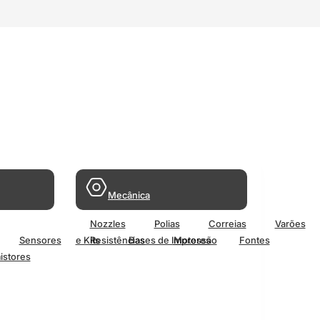
Mecânica
Nozzles
Polias
Correias
Varões
Sensores
e Kits
Resistências
Bases de Impressão
Motores
Fontes
istores