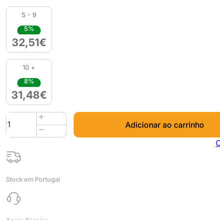
5 - 9
5%
32,51
€
10 +
8%
31,48
€
Quantidade
Adicionar ao carrinho
de
PolyLite
C
PLA
Dual
Silk
Stock em Portugal
1kg
Caribbean
Blue-
Green