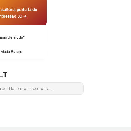
sultoria gratuita de
mpressão 3D →
isas de ajuda?
o Modo Escuro