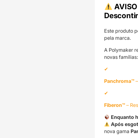
AVISO 
Desconti
Este produto p
pela marca.
A Polymaker re
novas famílias:
Panchroma™
–
Fiberon™
– Res
Enquanto h
Após esgot
nova gama
Pa