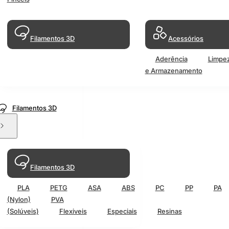
Filamentos 3D
Acessórios
Aderência
Limpe
e Armazenamento
Filamentos 3D
Filamentos 3D
PLA
PETG
ASA
ABS
PC
PP
PA
(Nylon)
PVA
(Solúveis)
Flexiveis
Especiais
Resinas