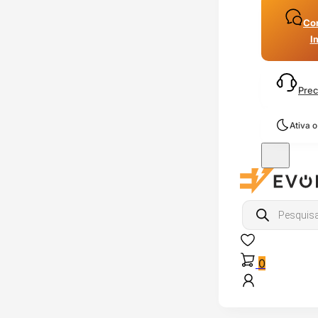
Con
I
Prec
Ativa 
Products
search
0