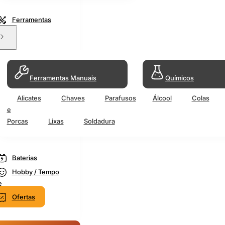
Ferramentas
Ferramentas Manuais
Químicos
Alicates
Chaves
Parafusos
Álcool
Colas
e
Porcas
Lixas
Soldadura
Baterias
Hobby / Tempo
e
Ofertas