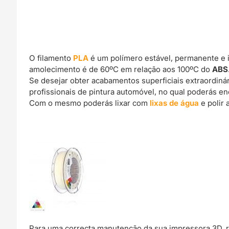
O filamento
PLA
é um polímero estável, permanente e 
amolecimento é de 60ºC em relação aos 100ºC do
ABS
Se desejar obter acabamentos superficiais extraordin
profissionais de pintura automóvel, no qual poderás e
Com o mesmo poderás lixar com
lixas de água
e polir 
Para uma correcta manutenção da sua impressora 3D, 