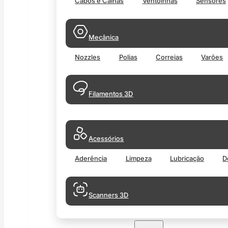
Cabos e Calhas
Ventoinhas
Sensores
Mecânica
Nozzles
Polias
Correias
Varões
Filamentos 3D
Acessórios
Aderência
Limpeza
Lubricação
D
Scanners 3D