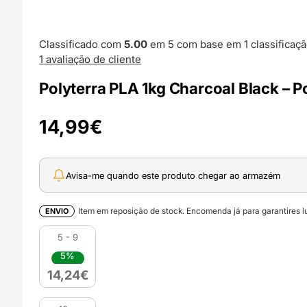
Classificado com
5.00
em 5 com base em
1
classificaçã
1
avaliação de cliente
Polyterra PLA 1kg Charcoal Black – 
14,99
€
Avisa-me quando este produto chegar ao armazém
Item em reposição de stock. Encomenda já para garantires lu
ENVIO
5 - 9
5%
14,24
€