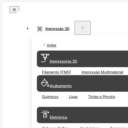
Impressão 3D
Voltar
Impressoras 3D
Filamento (FMD)
Impressão Multimaterial
Acabamento
Químicos
Lixas
Tintas e Pincéis
Eletrónica