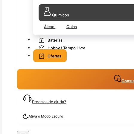
Químicos
Álcool
Colas
Baterias
Hobby / Tempo Livre
Ofertas
Consul
Precisas de ajuda?
Ativa o Modo Escuro