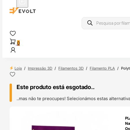
Products
search
0
Loja
/
Impressão 3D
/
Filamentos 3D
/
Filamento PLA
/
Poly
Este produto está esgotado..
..mas não te preocupes! Selecionámos estas alternat
ENDAS
PL
4H
Na
Or