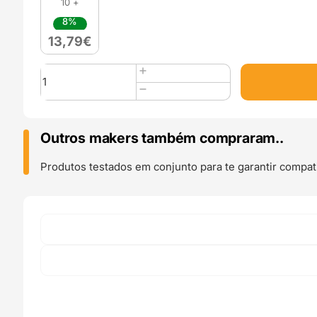
10 +
8%
13,79
€
Quantidade
de
Polyterra
PLA
1kg
Outros makers também compraram..
Charcoal
Black
Produtos testados em conjunto para te garantir compati
-
Polymaker