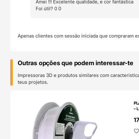
Amei !!! Excelente qualidade, e cor fantástica
Foi útil?
0
0
Apenas clientes com sessão iniciada que compraram es
Outras opções que podem interessar-te
Impressoras 3D e produtos similares com característic
teus projetos.
O 24H
PL
– 
1