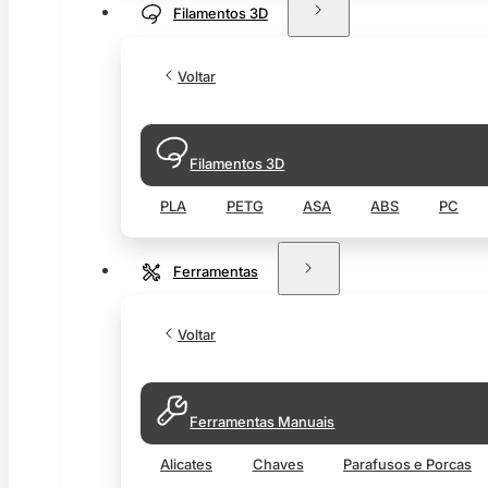
Filamentos 3D
Voltar
Filamentos 3D
PLA
PETG
ASA
ABS
PC
Ferramentas
Voltar
Ferramentas Manuais
Alicates
Chaves
Parafusos e Porcas