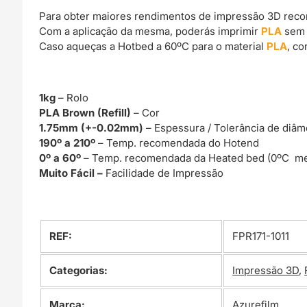
Para obter maiores rendimentos de impressão 3D rec
Com a aplicação da mesma, poderás imprimir
PLA
sem 
Caso aqueças a Hotbed a 60ºC para o material
PLA
, c
1kg
– Rolo
PLA Brown (Refill)
– Cor
1.75mm (+-0.02mm)
– Espessura / Tolerância de diâm
190º a 210º
– Temp. recomendada do Hotend
0º a 60º
– Temp. recomendada da Heated bed (0ºC me
Muito Fácil –
Facilidade de Impressão
REF:
FPR171-1011
Categorias:
Impressão 3D
,
Marca:
Azurefilm