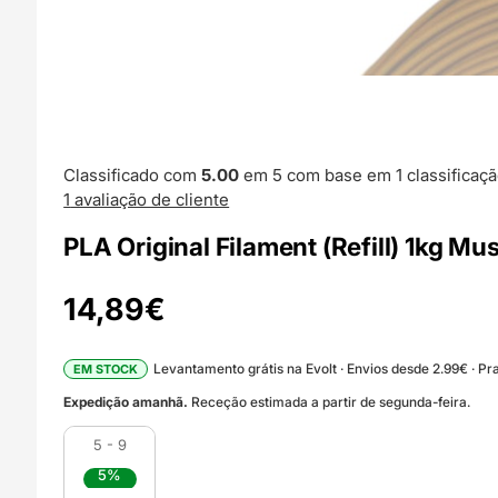
Classificado com
5.00
em 5 com base em
1
classificaçã
1
avaliação de cliente
PLA Original Filament (Refill) 1kg M
14,89
€
Levantamento grátis na Evolt · Envios desde 2.99€ · Pra
EM STOCK
Expedição amanhã.
Receção estimada a partir de segunda-feira.
5 - 9
5%