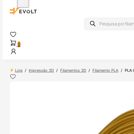
Products
search
0
Loja
/
Impressão 3D
/
Filamentos 3D
/
Filamento PLA
/
PLA O
NDAS
4H