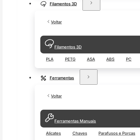
Filamentos 3D
Voltar
Filamentos 3D
PLA
PETG
ASA
ABS
PC
Ferramentas
Voltar
Ferramentas Manuais
Alicates
Chaves
Parafusos e Porcas