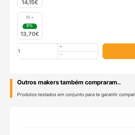
14,15
€
10 +
8%
13,70
€
Quantidade
de
PLA
Original
Filament
(Refill)
Outros makers também compraram..
1kg
Mustard
Produtos testados em conjunto para te garantir compati
Brown
-
Azurefilm