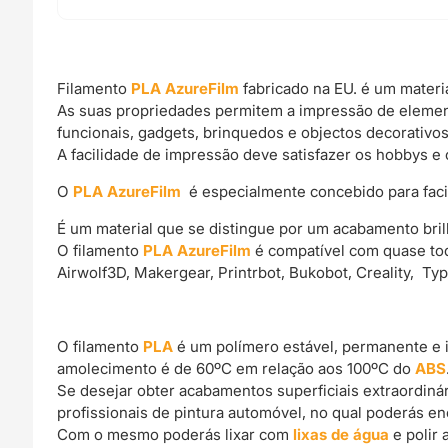
Filamento
PLA AzureFilm
fabricado na EU. é um materi
As suas propriedades permitem a impressão de elemen
funcionais, gadgets, brinquedos e objectos decorativos
A facilidade de impressão deve satisfazer os hobbys e 
O
PLA AzureFilm
é especialmente concebido para facili
É um material que se distingue por um acabamento bril
O filamento
PLA AzureFilm
é compatível com quase tod
Airwolf3D, Makergear, Printrbot, Bukobot, Creality, Ty
O filamento
PLA
é um polímero estável, permanente e 
amolecimento é de 60ºC em relação aos 100ºC do
ABS
Se desejar obter acabamentos superficiais extraordin
profissionais de pintura automóvel, no qual poderás e
Com o mesmo poderás lixar com
lixas de água
e polir 