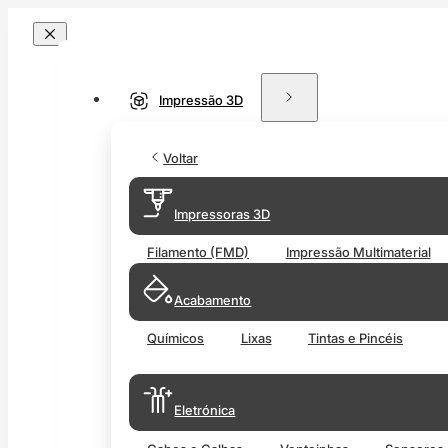
Impressão 3D
Voltar
Impressoras 3D
Filamento (FMD)
Impressão Multimaterial
Acabamento
Químicos
Lixas
Tintas e Pincéis
Eletrónica