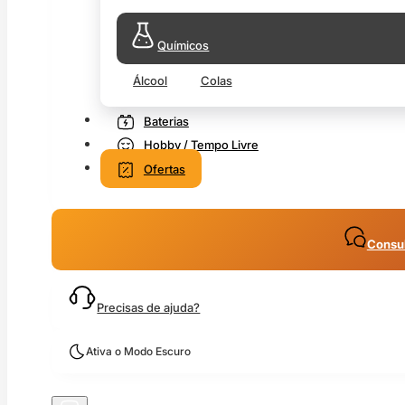
Químicos
Álcool
Colas
Baterias
Hobby / Tempo Livre
Ofertas
Consul
Precisas de ajuda?
Ativa o Modo Escuro