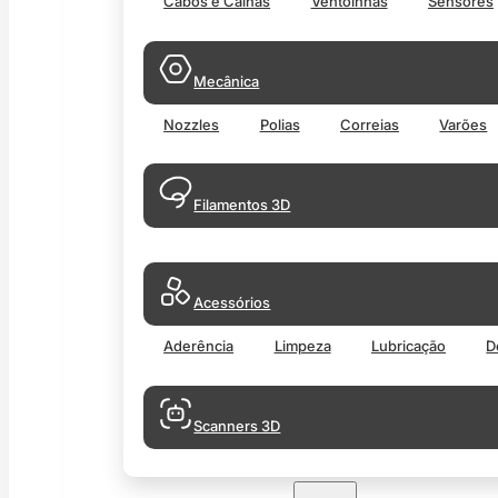
Cabos e Calhas
Ventoinhas
Sensores
Mecânica
Nozzles
Polias
Correias
Varões
Filamentos 3D
Acessórios
Aderência
Limpeza
Lubricação
D
Scanners 3D